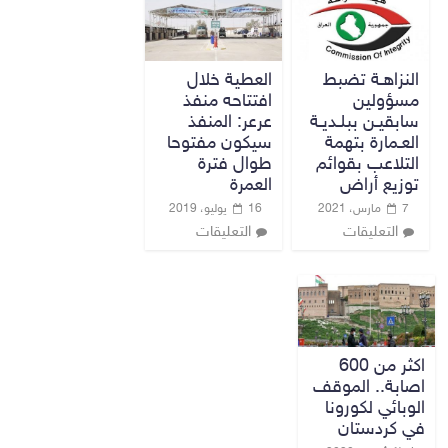
النزاهـة تضبط
العطية خلال
مسؤولين
افتتاحه منفذ
سابقيـن ببلـديـة
عرعر: المنفذ
العـمارة بتهمة
سيكون مفتوحا
التلاعب بقوائم
طوال فترة
توزيع أراض
العمرة
7 مارس، 2021
16 يوليو، 2019
التعليقات
التعليقات
اكثر من 600
اصابة.. الموقف
الوبائي لكورونا
في كردستان