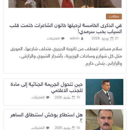
مقالات
في الذكرى الخامسة لرحيلها خاتون الشاعرات ختمت قلب
السياب بحب سرمدي!
21 يونيو، 2026
admin
التعليقات
سلام مسافر تنعطف من ثانوية الحريري فتدلف شارعها، المورق
مثل كل شوارع وساحات الوزيرية، بأشجار الشبوي والرازقي،
والرارانج، يتدلى خارج
حين تتحول الجريمة الجنائية إلى مادة
للجذب الاعلامي
التعليقات
10 يونيو، 2026
هل استطاع بوخش استنطاق الساهر
؟
التعليقات
10 يونيو، 2026