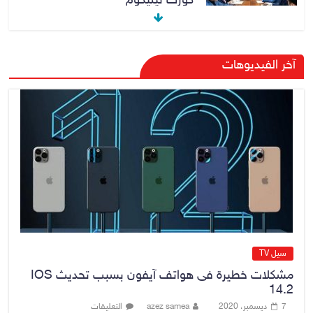
“كورك تيليكوم”
9 أغسطس، 2026
No Comment
مرور أربيل تعلن تفاصيل ورسوم
آخر الفيديوهات
تظليل زجاج السيارات
9 أغسطس، 2026
No Comment
صدور أمر قبض بحق وزير العمل
السابق أحمد الأسدي
9 أغسطس، 2026
No Comment
سيل TV
مشكلات خطيرة فى هواتف آيفون بسبب تحديث IOS
14.2
7 ديسمبر، 2020
azez samea
التعليقات