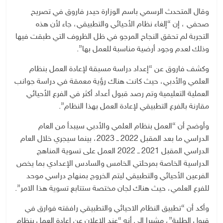
وقال المتحدث الرسمي باسم الوزارة حيدر فاروق في تصريح
صحفي ، إن “إلغاء نظام الأحيائي والتطبيقي، جاء لأن هذه
التجربة لم تحقق النجاح المرجو في ظل الظروف التي طبقت فيها
وذلك لعدم وجود أرضية مناسبة للعمل بها”.
وكشف فاروق عن “إعداد دراسة مسبقة لإعادة العمل بنظام
العلمي والأدبي، حيث كانت هناك رؤية معمقة في دراسة جوانب
العملية التعليمية وتم رصد قبول أعداد أكثر في الفرع الأحيائي
مقارنة بالفرع التطبيقي لإعادة العمل بهذا النظام”.
وأوضح أن “العمل بنظام العلمي والأدبي سيبدأ من العام
الدراسي ما بعد المقبل 2022 ــ 2023، بينما سيجري خلال العام
الدراسي المقبل 2021 ــ 2022 العمل على تسوية المناهج
الدراسية الخاصة بمرحلتي الخامس والسادس الإعدادي بما يخص
الفرعين الأحيائي والتطبيقي ليتم الخروج بمنهاج دراسي موحد
للفرع العلمي، حيث هناك لجان مختصة ستتابع تسوية هذا الامر”.
وأكد أن “تطبيق النظام الاحيائي والتطبيقي رافقته فوارق في
قبول الطلبة”، مشيرا إلى أنه “عند الإعلان عن إعادة العمل بنظام