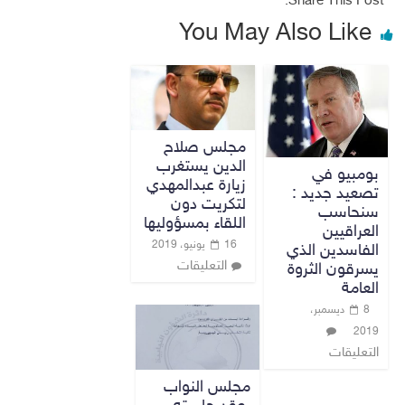
Share This Post:
You May Also Like
مجلس صلاح
الدين يستغرب
بومبيو في
زيارة عبدالمهدي
تصعيد جديد :
لتكريت دون
سنحاسب
اللقاء بمسؤوليها
العراقيين
16 يونيو، 2019
الفاسدين الذي
التعليقات
يسرقون الثروة
العامة
8 ديسمبر،
2019
التعليقات
مجلس النواب