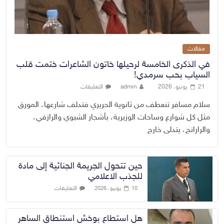
مقالات
في الذكرى الخامسة لرحيلها خاتون الشاعرات ختمت قلب
السياب بحب سرمدي!
21 يونيو، 2026
admin
التعليقات
سلام مسافر تنعطف من ثانوية الحريري فتدلف شارعها، المورق
مثل كل شوارع وساحات الوزيرية، بأشجار الشبوي والرازقي،
والرارانج، يتدلى خارج
حين تتحول الجريمة الجنائية إلى مادة
للجذب الاعلامي
التعليقات
10 يونيو، 2026
هل استطاع بوخش استنطاق الساهر