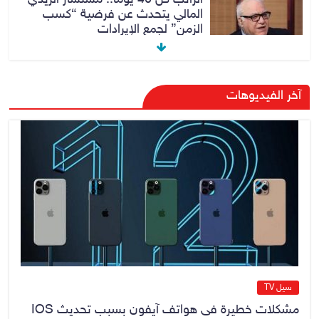
المالي يتحدث عن فرضية “كسب
الزمن” لجمع الإيرادات
6 أغسطس، 2026
No Comment
وزارة العدل تحقق انجازا قانونيا
آخر الفيديوهات
بكسب دعوى قضائية امام المحاكم
الأردنية لصالح شركة أدوية سامراء
6 أغسطس، 2026
No Comment
ائتلاف الدولة: سيتم التعامل بقانون
مكافحة الإرهاب مع أي سلوك مسلح
خارج إطار الدولة
6 أغسطس، 2026
No Comment
سيل TV
مشكلات خطيرة فى هواتف آيفون بسبب تحديث IOS