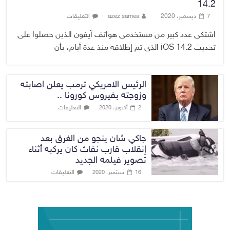
14.2
7 ديسمبر، 2020
azez samea
التعليقات
اشتكى عدد كبير من مستخدمى هواتف آيفون الذين حصلوا على
تحديث iOS 14.2 الذى تم إطلاقه منذ عدة أيام، بأن
الرئيس الامريكي ترمب يعلن اصابته
وزوجته بفيروس كورونا ..
التعليقات
2 أكتوبر، 2020
جاكي شان ينجو من الغرق بعد
إنقلاب قارب نفاث كان يركبه أثناء
تصوير فيلمه الجديد
التعليقات
16 سبتمبر، 2020