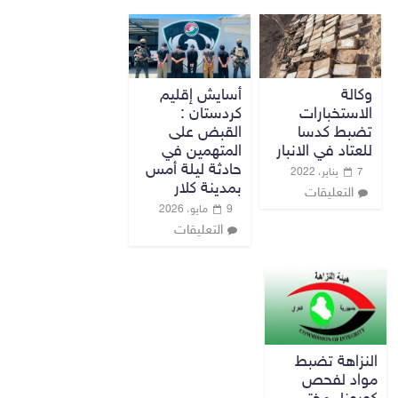
وكالة
أسايش إقليم
الاستخبارات
كردستان :
تضبط كدسا
القبض على
للعتاد في الانبار
المتهمين في
حادثة ليلة أمس
7 يناير، 2022
بمدينة كلار
التعليقات
9 مايو، 2026
التعليقات
النزاهة تضبط
مواد لفحص