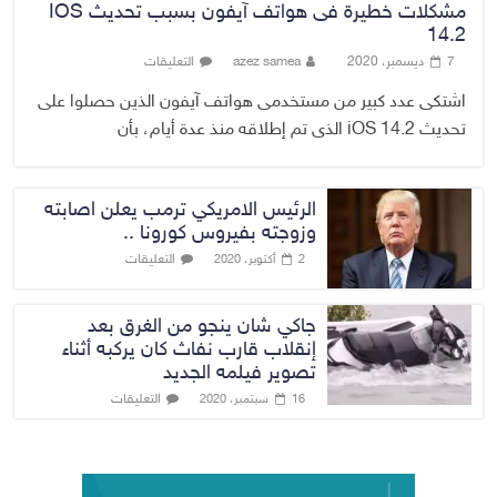
مشكلات خطيرة فى هواتف آيفون بسبب تحديث IOS
14.2
7 ديسمبر، 2020
azez samea
التعليقات
اشتكى عدد كبير من مستخدمى هواتف آيفون الذين حصلوا على
تحديث iOS 14.2 الذى تم إطلاقه منذ عدة أيام، بأن
الرئيس الامريكي ترمب يعلن اصابته
وزوجته بفيروس كورونا ..
التعليقات
2 أكتوبر، 2020
جاكي شان ينجو من الغرق بعد
إنقلاب قارب نفاث كان يركبه أثناء
تصوير فيلمه الجديد
التعليقات
16 سبتمبر، 2020