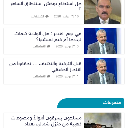
هل استطاع بوخش استنطاق الساهر
؟
التعليقات
10 يونيو، 2026
في يوم الغدير : هل الولاية كلمات
نرددها أم قيم نعيشها؟
التعليقات
3 يونيو، 2026
قبل الترقية والتكليف … تحققوا من
الانجاز الحقيقي
التعليقات
1 يونيو، 2026
متفرقات
مسلحون يسرقون أموالاً ومصوغات
ذهبية من منزل شمالي بغداد