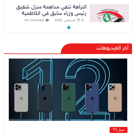
النزاهة تنفي مداهمة منزل شقيق
رئيس وزراء سابق في الكاظمية
8 أغسطس، 2026
No Comment
رئيس حكومة إقليم كردستان مسرور
آخر الفيديوهات
بارزاني ينفي ما يشاع عن وجود
عسكري أمريكي في بعض قواعد
الإقليم
8 أغسطس، 2026
No Comment
الدخيل يتابع ميدانياً سير العمل في
المشاريع الاستراتيجية بالموصل
ويشدد على ضرورة إنجازها
8 أغسطس، 2026
No Comment
سيل TV