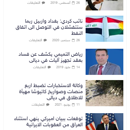
التعليقات
26 أغسطس، 2019
نائب كردي: بغداد واربيل ربما
ستتفشلان في التوصل الى اتفاق
النفط
التعليقات
26 سبتمبر، 2020
رياض التميمي يكشف عن فساد
بعقد تجهيز آليات في ديالى
التعليقات
14 مايو، 2019
وكالة الاستخبارات تضبط اربع
منصات وصواريخ كاتيوشا مهيأة
للاطلاق في ديالى
التعليقات
11 يونيو، 2021
توقعات ببيان اميركي ينهي استثناء
العراق من العقوبات الايرانية