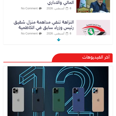
المالي والاداري
8 أغسطس، 2026
No Comment
النزاهة تنفي مداهمة منزل شقيق
رئيس وزراء سابق في الكاظمية
8 أغسطس، 2026
No Comment
رئيس حكومة إقليم كردستان مسرور
آخر الفيديوهات
بارزاني ينفي ما يشاع عن وجود
عسكري أمريكي في بعض قواعد
الإقليم
8 أغسطس، 2026
No Comment
الدخيل يتابع ميدانياً سير العمل في
المشاريع الاستراتيجية بالموصل
ويشدد على ضرورة إنجازها
8 أغسطس، 2026
No Comment