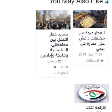
You May Also Like
انفجار عبوة من
تمديد حظر
مخلفات داعش
التنقل بين
على حفارة في
محافظتي
بيجي
السليمانية
وحلبجة وإدارتين
27 أبريل، 2019
التعليقات
10 ديسمبر،
2020
التعليقات
النزاهة تنفذ