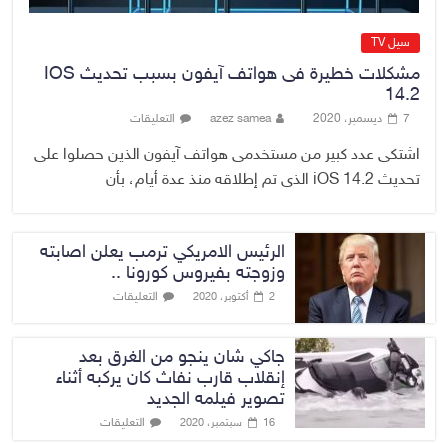
سيل TV
مشكلات خطيرة فى هواتف آيفون بسبب تحديث IOS
14.2
7 ديسمبر، 2020
azez samea
التعليقات
اشتكى عدد كبير من مستخدمى هواتف آيفون الذين حصلوا على
تحديث iOS 14.2 الذى تم إطلاقه منذ عدة أيام، بأن
الرئيس الامريكي ترمب يعلن اصابته
وزوجته بفيروس كورونا ..
التعليقات
2 أكتوبر، 2020
جاكي شان ينجو من الغرق بعد
إنقلاب قارب نفاث كان يركبه أثناء
تصوير فيلمه الجديد
التعليقات
16 سبتمبر، 2020