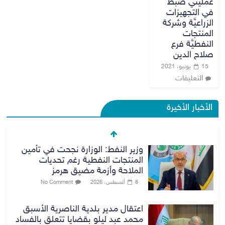
عمليتي ضبط
في التجهيزات
الزراعيَّة وشركة
المنتجات
النفطيَّة فرع
صلاح الدين
15 يونيو، 2021
التعليقات
الأخبار الأخيرة
وزير النفط: الوزارة نجحت في تأمين
المنتجات النفطية رغم تحديات
الملاحة وأزمة مضيق هرمز
8 أغسطس، 2026
No Comment
اعتقال مدير بلدية الناصرية الأسبق
محمد عبد ليلو بقضايا تتعلق بالفساد