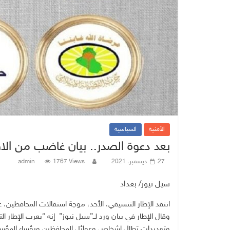
الأمنية
السياسية
بعد دعوة الصدر.. بيان غاضب من الا
27 ديسمبر، 2021
1767 Views
admin
سيل نيوز/ بغداد
انتقد الإطار التنسيقي، الأحد، موجة استقالات المحافظين، ع
وقال الإطار في بيان ورد لــ”سيل نيوز” إنه “يعرب الإطار
وتهديدات تطال اشخاص وعوائل المحافظين ورؤساء المؤسسات