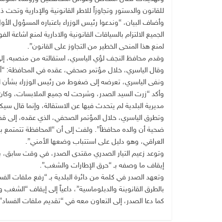
للقانون والدستور وتجاوزاً للاطر القانونية والإدارية وتحت 
وأضاف البيان، “وندعوا رئيس الوزراء باعتباره المسؤول الأ
الجميع الالتزام بالسياقات القانونية والادارية لمنع اشاع
لمنع هذا المنحى الخطير من التجاوز على القانون”.
وقدم محافظ النجف لؤي الياسري، استقالته من منصبه، إل
وقال الياسري، خلال مؤتمر صحفي، عقده في المحافظة: “أق
ونفى الياسري، تعرضه إلى ضغوط من رئيس الوزراء بشأن الاس
وأكد “زرت السيد الصدر، وشرحت له جميع الملابسات، وكان هن
مديرية البلدية لم يتحدث فيها عن الاستقالة، وإنما قال س
وتطرق الياسري، خلال المؤتمر الصحفي، الذي عقده، إلى قضي
ضحية أن والده محافظاً”. ولفت إلى أن “المحافظة تتمتمع بأ
العراقي، وهو دليل على استتباب وضعها الأمني”.
وتوعد زعيم التيار الصدري مقتدى الصدر، في وقت سابق، بإق
إيقاف ما وصفه بـ “حرق الإطارات والشغب”.
وتعهد الصدر في كلمة من دائرة البلدية بـ “رفع ملفات الفس
بالطرق القانوينة والدبلوماسية”، داعياً إلى إيقاف “الشغب 
كما دعا الصدر، إلى التعاون معه في “تقديم ملفات الفساد”،