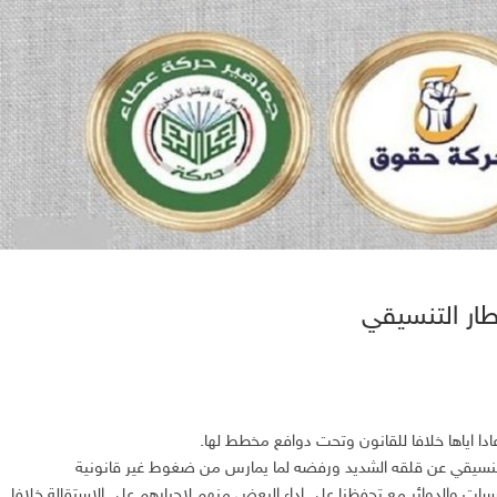
طار التنسيقي
ادا اياها خلافا للقانون وتحت دوافع مخطط لها.
 التنسيقي عن قلقه الشديد ورفضه لما يمارس من ضغوط غير قانونية
 والدوائر مع تحفظنا على اداء البعض منهم لإجبارهم على الاستقالة خلافا