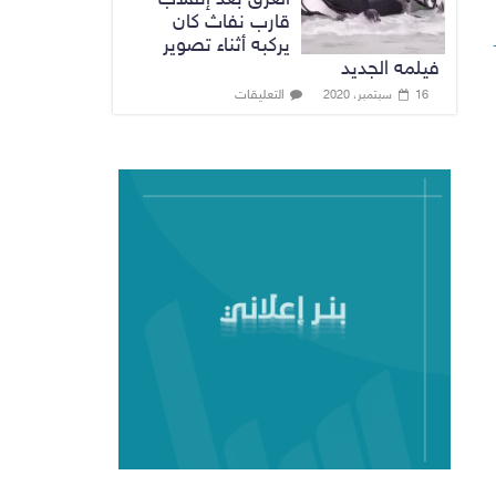
قارب نفاث كان
يركبه أثناء تصوير
فيلمه الجديد
التعليقات
16 سبتمبر، 2020