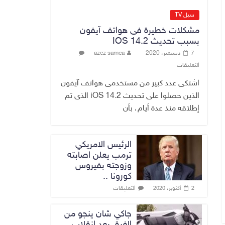
مزورة
7 أغسطس، 2026
No Comment
سيل TV
مشكلات خطيرة فى هواتف آيفون
محكمة أمريكية تلزم
بسبب تحديث IOS 14.2
“ميتا” بدفع 567
7 ديسمبر، 2020
azez samea
مليون دولار
التعليقات
7 أغسطس، 2026
No Comment
اشتكى عدد كبير من مستخدمى هواتف آيفون
الذين حصلوا على تحديث iOS 14.2 الذى تم
إطلاقه منذ عدة أيام، بأن
الرئيس الامريكي
ترمب يعلن اصابته
وزوجته بفيروس
كورونا ..
التعليقات
2 أكتوبر، 2020
جاكي شان ينجو من
الغرق بعد إنقلاب