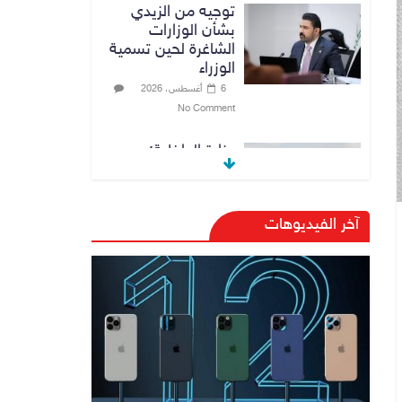
توجيه من الزيدي
بشأن الوزارات
الشاغرة لحين تسمية
الوزراء
6 أغسطس، 2026
No Comment
وزارة الداخلية:
الحدود العراقية
تشهد مستوى عالياً
من الأمن والاستقرار
آخر الفيديوهات
7 أغسطس، 2026
No Comment
القضاء الأعلى:
القبض على عدد من
موظفي بلدية
الناصرية ومعقبين
ضبطت بحوزتهم
مستندات وأختام