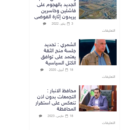
الجديد بالهجوم على
فاشلين وخاسرين
يريدون إثارة الفوضى
3 يناير، 2022
التعليقات
الشمري : تحديد
جلسة منح الثقة
يعتمد على توافق
الكتل السياسية
18 أبريل، 2020
التعليقات
محافظ الانبار :
التجمعات بدون اذن
تنعكس على استقرار
المحافظة
18 مارس، 2023
التعليقات