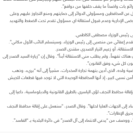
ذرائع بات واضحاً ما يقف خلفها من دوافع”.
ول عن المحافظين ومسؤولي الدوائر إلى حمايتهم ومنع التجاوز عليهم وعلى
ة الفوضى الإدارية وعدم قبول استقالة اي مسؤول تقدم تحت الضغط والتهديد
ى رئيس الوزراء مصطفى الكاظمي.
دم إعفائي من منصبي إلى رئيس الوزراء، وسيتسلم النائب الأول مكاني”.
تقالة، أو زعيم التيار الصدري مقتدى الصدر.
اك تفهماً، ولم يطلب مني الاستقالة أبداً”. وقال إن “زيارة السيد الصدر إلى
يكون كل شيء وفق القانون”.
ة ولده، الذي أدين بتهمة تجارة المخدرات، مشيراً إلى أنه “بريء، وذهب
من نسبي كبير، إذ أنها المحافظة الوحيدة التي لا توجد فيها قطعات للجيش
الة محافظ النجف لؤي الياسري بالطرق القانونية والدبلوماسية، داعيا إلى
اد إلى الجهات العليا لحلها”. وقال الصدر، “سنعمل على إقالة محافظ النجف
وحرق الإطارات”.
 ووصف من “يدعي الانتماء إلى آل الصدر” في دائرة البلدية بـ “الفاسد”.