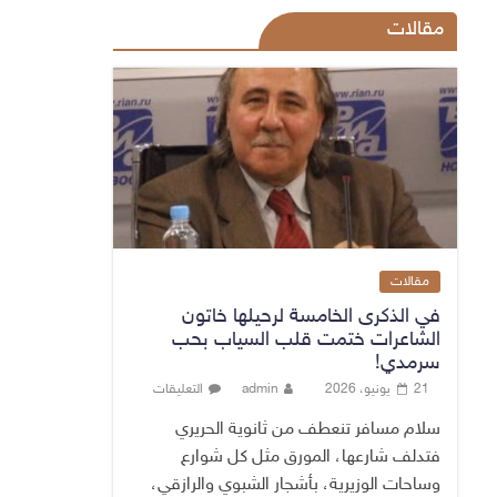
مقالات
مقالات
في الذكرى الخامسة لرحيلها خاتون
الشاعرات ختمت قلب السياب بحب
سرمدي!
21 يونيو، 2026
admin
التعليقات
سلام مسافر تنعطف من ثانوية الحريري
فتدلف شارعها، المورق مثل كل شوارع
وساحات الوزيرية، بأشجار الشبوي والرازقي،