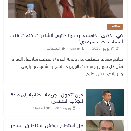
مقالات
في الذكرى الخامسة لرحيلها خاتون الشاعرات ختمت قلب
السياب بحب سرمدي!
21 يونيو، 2026
admin
التعليقات
سلام مسافر تنعطف من ثانوية الحريري فتدلف شارعها، المورق
مثل كل شوارع وساحات الوزيرية، بأشجار الشبوي والرازقي،
والرارانج، يتدلى خارج
حين تتحول الجريمة الجنائية إلى مادة
للجذب الاعلامي
التعليقات
10 يونيو، 2026
هل استطاع بوخش استنطاق الساهر