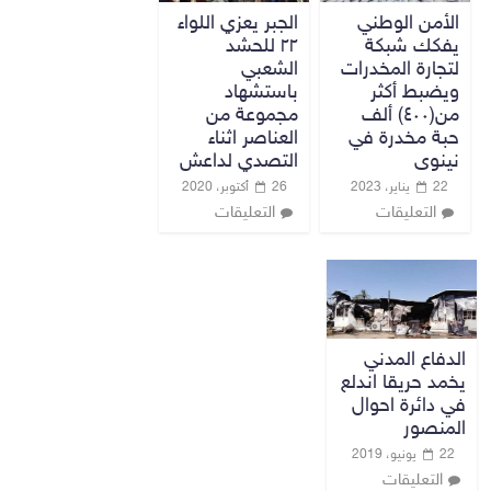
الأمن الوطني
الجبر يعزي اللواء
يفكك شبكة
٢٢ للحشد
لتجارة المخدرات
الشعبي
ويضبط أكثر
باستشهاد
من(٤٠٠) ألف
مجموعة من
حبة مخدرة في
العناصر اثناء
نينوى
التصدي لداعش
22 يناير، 2023
26 أكتوبر، 2020
التعليقات
التعليقات
الدفاع المدني
يخمد حريقا اندلع
في دائرة احوال
المنصور
22 يونيو، 2019
التعليقات