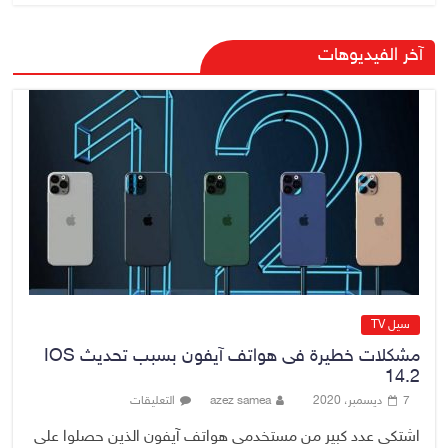
وزير الخارجية يبحث مع نظيره
آخر الفيديوهات
السعودي ترتيبات زيارة مرتقبة لوفد
أمني عراقي إلى السعودية
5 أغسطس، 2026
No Comment
وزارة الخزانة الأمريكية تعلن إلغاء
عقوبات مرتبطة بإيران
5 أغسطس، 2026
No Comment
سيل TV
مشكلات خطيرة فى هواتف آيفون بسبب تحديث IOS
14.2
7 ديسمبر، 2020
azez samea
التعليقات
اشتكى عدد كبير من مستخدمى هواتف آيفون الذين حصلوا على