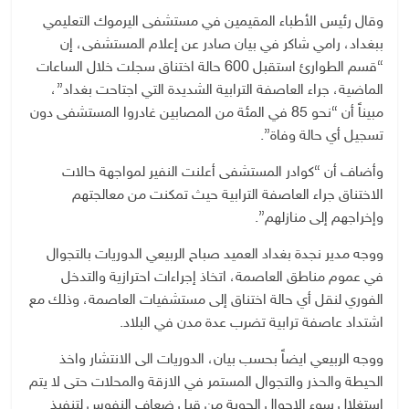
وقال رئيس الأطباء المقيمين في مستشفى اليرموك التعليمي
ببغداد، رامي شاكر في بيان صادر عن إعلام المستشفى، إن
“قسم الطوارئ استقبل 600 حالة اختناق سجلت خلال الساعات
الماضية، جراء العاصفة الترابية الشديدة التي اجتاحت بغداد”،
مبيناً أن “نحو 85 في المئة من المصابين غادروا المستشفى دون
تسجيل أي حالة وفاة”.
وأضاف أن “كوادر المستشفى أعلنت النفير لمواجهة حالات
الاختناق جراء العاصفة الترابية حيث تمكنت من معالجتهم
وإخراجهم إلى منازلهم”.
ووجه مدير نجدة بغداد العميد صباح الربيعي الدوريات بالتجوال
في عموم مناطق العاصمة، اتخاذ إجراءات احترازية والتدخل
الفوري لنقل أي حالة اختناق إلى مستشفيات العاصمة، وذلك مع
اشتداد عاصفة ترابية تضرب عدة مدن في البلاد.
ووجه الربيعي ايضاً بحسب بيان، الدوريات الى الانتشار واخذ
الحيطة والحذر والتجوال المستمر في الازقة والمحلات حتى لا يتم
استغلال سوء الاحوال الجوية من قبل ضعاف النفوس لتنفيذ