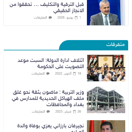
قبل الترقية والتكليف … تحققوا من
الانجاز الحقيقي
التعليقات
1 يونيو، 2026
متفرقات
ائتلاف ادارة الدولة: السبت موعد
التصويت على الحكومة
التعليقات
18 أكتوبر، 2022
وزير التربية : ماضون بثقة نحو غلق
ملف الهياكل الحديدية للمدارس في
بغداد والمحافظات
التعليقات
26 فبراير، 2023
نجيرفان بارزاني يعزي بوفاة والدة