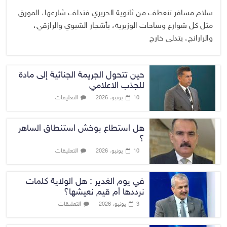
سلام مسافر تنعطف من ثانوية الحريري فتدلف شارعها، المورق
مثل كل شوارع وساحات الوزيرية، بأشجار الشبوي والرازقي،
والرارانج، يتدلى خارج
حين تتحول الجريمة الجنائية إلى مادة
للجذب الاعلامي
التعليقات
10 يونيو، 2026
هل استطاع بوخش استنطاق الساهر
؟
التعليقات
10 يونيو، 2026
في يوم الغدير : هل الولاية كلمات
نرددها أم قيم نعيشها؟
التعليقات
3 يونيو، 2026