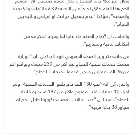
وقال امير مكة خالد الفيصل، خلال مؤتمر صحفي، ان “موسم
الحج هذا العام حقق نجاحاً على الاصعدة كافة الامنية والخدمية
والصحية”، مؤكدا “عدم تسجيل حوادث او امراض وبائية بين
الحجاج”.
واضاف، ان “نجاح الخطة جاء نتاجا لما وفرته الحكومة من
امكانات مادية ومشاريع”.
من جانبه ذكر وزير الصحة السعودي فهد الجلاجل، ان “الوزارة
قدمت خدمات صحية للحجاج عبر اكثر من 230 منشاة وبواقع اكثر
من 25 الف ممارس صحي قدموا الخدمات للحجاج”.
واشار، الى انه “نحو 130 الف حاج تلقوا الخدمات الصحية، وتم
اجراء 10 عمليات قلب مفتوح واكثر من 187 قسطرة قلبية
للحجاج”، مبينا ان “عدد الحالات المصابة بكورونا خلال الحج لم
تتجاوز 38 حالة فردية”.