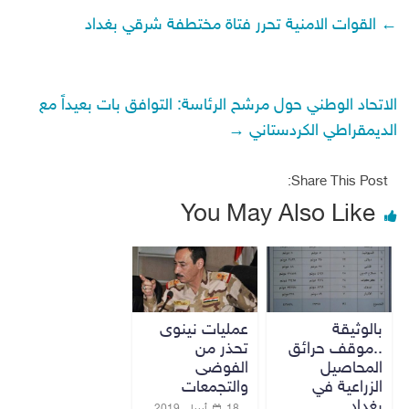
←
القوات الامنية تحرر فتاة مختطفة شرقي بغداد
الاتحاد الوطني حول مرشح الرئاسة: التوافق بات بعيداً مع
الديمقراطي الكردستاني
→
Share This Post:
You May Also Like
بالوثيقة
عمليات نينوى
..موقف حرائق
تحذر من
المحاصيل
الفوضى
الزراعية في
والتجمعات
بغداد