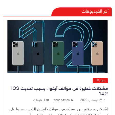
رئيس هيئة النزاهة: لا مظلة تحمي
آخر الفيديوهات
الفاسدين والمال العام أمانة
6 أغسطس، 2026
No Comment
الدخيل والشمري يبحثان الملفات
الأمنية في نينوى وجهود دعم
الاستقرار
6 أغسطس، 2026
No Comment
سيل TV
مشكلات خطيرة فى هواتف آيفون بسبب تحديث IOS
14.2
7 ديسمبر، 2020
azez samea
التعليقات
اشتكى عدد كبير من مستخدمى هواتف آيفون الذين حصلوا على