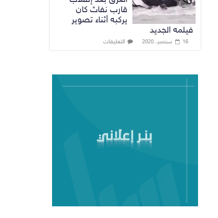
قارب نفاث كان
يركبه أثناء تصوير
فيلمه الجديد
التعليقات
16 سبتمبر، 2020