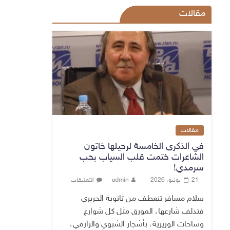
مقالات
مقالات
في الذكرى الخامسة لرحيلها خاتون
الشاعرات ختمت قلب السياب بحب
سرمدي!
21 يونيو، 2026
admin
التعليقات
سلام مسافر تنعطف من ثانوية الحريري
فتدلف شارعها، المورق مثل كل شوارع
وساحات الوزيرية، بأشجار الشبوي والرازقي،