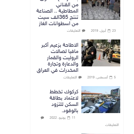
من القناني
المطاطية .. الصناعة
تنتج 365الف سيت
من اسطوانات الغاز
التعليقات
23 أبريل، 2019
الاطاحة بزعيم أكبر
مافيا لصالات
الروليت والقمار
والدعارة وتجارة
المخدرات في العراق
التعليقات
5 أغسطس، 2019
كركوك تخطط
لاعتماد بطاقة
السكن للتزود
بالوقود.
11 يونيو، 2022
التعليقات