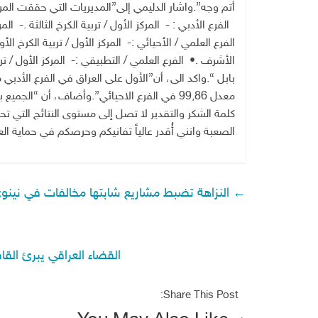
أتم وجه”. واشار الدليمي إلى”المديريات التي حققت المر
الفرع الأدبي : - المركز الأول / تربية الكرخ الثالثة . - الم
الفرع العلمي / الأحيائي : - المركز الأول / تربية الكرخ الأو
الأشرف . • الفرع العلمي / التطبيقي : - المركز الأول / تربي
معدل 99,86 في الفرع الاحيائي”. وأضاف، أن “
كلمة الشكر والتقدير لا تصل إلى مستوى النتائج التي ت
الصعبة وانني أُقدر عالياً تفانيكم وحرصكم في حماية الع
←
النزاهة تضبط مشاريع شابتها مخالفات في نينوى بقيمة44 مل
القضاء العراقي يبرئ الق
Share This Post: