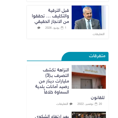
قبل الترقية
والتكليف … تحققوا
من الانجاز الحقيقي
1 يونيو، 2026
التعليقات
متفرقات
النزاهة تكشف
التصرف بـ(3)
مليارات دينار من
رصيد أمانات بلدية
السماوة خلافاً
للقانون
التعليقات
20 نوفمبر، 2022
بعد ارتفاع الشكوى