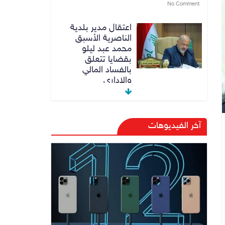
No Comment
اعتقال مدير بلدية
الناصرية الأسبق
محمد عبد ليلو
بقضايا تتعلق
بالفساد المالي
والاداري
8 أغسطس، 2026
No Comment
النزاهة تنفي مداهمة
آخر الفيديوهات
منزل شقيق رئيس
وزراء سابق في
الكاظمية
8 أغسطس، 2026
No Comment
رئيس حكومة إقليم
كردستان مسرور
بارزاني ينفي ما يشاع