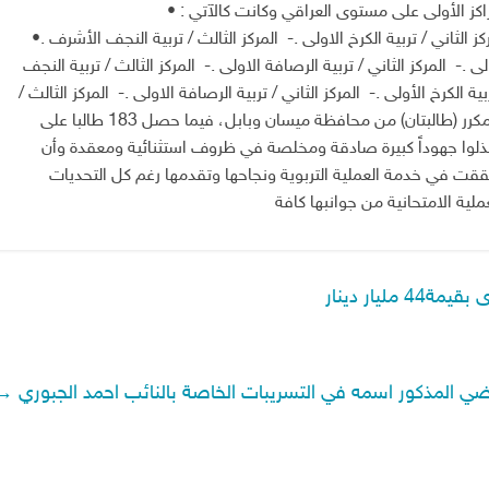
اكز الأولى على مستوى العراقي وكانت كالآتي : •
ركز الثاني / تربية الكرخ الاولى . - المركز الثالث / تربية النجف الأشرف . •
لى . - المركز الثاني / تربية الرصافة الاولى . - المركز الثالث / تربية النجف
ة الكرخ الأولى . - المركز الثاني / تربية الرصافة الاولى . - المركز الثالث /
بابل “. واكد الى، أن”الأول على العراق في الفرع الأدبي مكرر (طالبتان) من محافظة ميسان وبابل، فيما حصل 183 طالبا على
الجميع بذلوا جهوداً كبيرة صادقة ومخلصة في ظروف استثنائية ومعقدة وأن
حققت في خدمة العملية التربوية ونجاحها وتقدمها رغم كل التحديات
ملية الامتحانية من جوانبها كافة
يار دينار
اضي المذكور اسمه في التسريبات الخاصة بالنائب احمد الجبوري
→