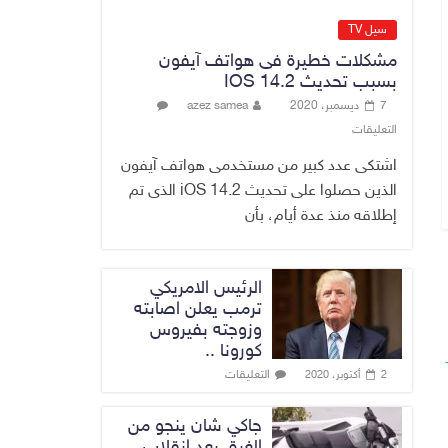
عن وجود عسكري
أمريكي في بعض
سيل TV
قواعد الإقليم
مشكلات خطيرة فى هواتف آيفون
8 أغسطس، 2026
No Comment
بسبب تحديث IOS 14.2
7 ديسمبر، 2020
azez samea
الدخيل يتابع ميدانياً
التعليقات
سير العمل في
المشاريع
اشتكى عدد كبير من مستخدمى هواتف آيفون
الاستراتيجية
الذين حصلوا على تحديث iOS 14.2 الذى تم
بالموصل ويشدد
إطلاقه منذ عدة أيام، بأن
على ضرورة إنجازها
8 أغسطس، 2026
No Comment
الرئيس الامريكي
ترمب يعلن اصابته
وزوجته بفيروس
كورونا ..
التعليقات
2 أكتوبر، 2020
جاكي شان ينجو من
الغرق بعد إنقلاب