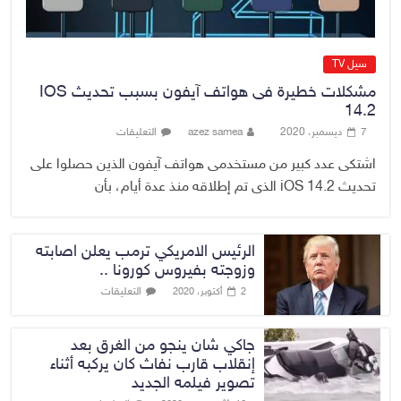
سيل TV
مشكلات خطيرة فى هواتف آيفون بسبب تحديث IOS
14.2
7 ديسمبر، 2020
azez samea
التعليقات
اشتكى عدد كبير من مستخدمى هواتف آيفون الذين حصلوا على
تحديث iOS 14.2 الذى تم إطلاقه منذ عدة أيام، بأن
الرئيس الامريكي ترمب يعلن اصابته
وزوجته بفيروس كورونا ..
التعليقات
2 أكتوبر، 2020
جاكي شان ينجو من الغرق بعد
إنقلاب قارب نفاث كان يركبه أثناء
تصوير فيلمه الجديد