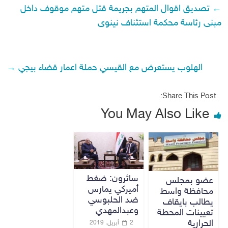
←
تصديق اقوال المتهم بجريمة قتل متهم موقوف داخل
مبنى رئاسة محكمة استئناف نينوى
الهلوب يستعرض مع القيسي حملة اعمار قضاء بيجي
→
Share This Post:
You May Also Like
سائرون: ضغط
عضو بمجلس
أميركي يمارس
محافظة واسط
ضد الحلبوسي
يطالب بايقاف
وعبدالمهدي
تعيينات المحطة
الحرارية
2 أبريل، 2019