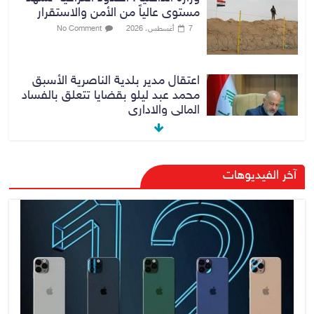
مستوى عالياً من الأمن والاستقرار
7 أغسطس، 2026
No Comment
اعتقال مدير بلدية الناصرية الأسبق
محمد عبد ليلو بقضايا تتعلق بالفساد
المالي والاداري
8 أغسطس، 2026
No Comment
الإعلام والاتصالات: (ستارلينك)
آخر الفيديوهات
خدمة فضائية متطورة ولن تلغي
شبكات الإنترنت التقليدية الأخرى
8 أغسطس، 2026
No Comment
أجواء حارة ودرجات حرارة تلامس 50
مئوية في 3 محافظات عراقية
8 أغسطس، 2026
No Comment