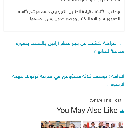
للتفاهم حول ادارة المرحلة المقبلة .
وطالب الائتلاف قيادة الحزبين الكورديين حسم مرشح رئاسة
الجمهورية او الية الاختيار ووضع جدول زمني لحسمها
←
الـنزاهـة تكشف عن بـيع قـطع أراضٍ بـالـنجف بصورة
مخالفة للقانون
النزاهة : توقيف ثلاثة مسؤولين في ضريبة كركوك بتهمة
الرشوة
→
Share This Post:
You May Also Like