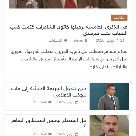
مقالات
في الذكرى الخامسة لرحيلها خاتون الشاعرات ختمت قلب
السياب بحب سرمدي!
21 يونيو، 2026
admin
التعليقات
سلام مسافر تنعطف من ثانوية الحريري فتدلف شارعها، المورق
مثل كل شوارع وساحات الوزيرية، بأشجار الشبوي والرازقي،
والرارانج، يتدلى خارج
حين تتحول الجريمة الجنائية إلى مادة
للجذب الاعلامي
التعليقات
10 يونيو، 2026
هل استطاع بوخش استنطاق الساهر
؟
التعليقات
10 يونيو، 2026