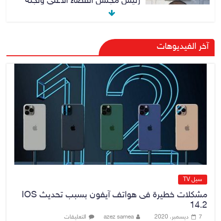
رئيس مجلس القضاء الأعلى ولجنة
مكافحة الفساد المركزية
10 أغسطس، 2026
No Comment
الدخيل والكريم يفتتحان معمل
آخر الفيديوهات
«ألبسة ولدي» للنسيج في مدينة
الموصل بعد إعادة تأهيله
10 أغسطس، 2026
No Comment
رئيس مجلس القضاء الأعلى يستلم
التقرير السنوي لديوان الرقابة المالية
الاتحادي لسنة 2025
10 أغسطس، 2026
No Comment
سيل TV
مشكلات خطيرة فى هواتف آيفون بسبب تحديث IOS
14.2
7 ديسمبر، 2020
azez samea
التعليقات