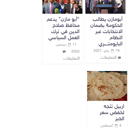
أبومازن يطالب
“أبو مازن” يدعم
الحكومة بضمان
محافظ صلاح
الانتخابات عبر
الدين في ترك
النظام
العمل السياسي
البايومتــــري
11 ديسمبر،
19 يناير، 2021
2020
التعليقات
التعليقات
اربيل تتجه
لخفض سعر
الخبز
4 أغسطس،