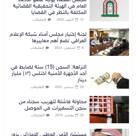
مجلس القضاء يوجه عضو الادعاء
العام في الهيئة التحقيقية القضائية
المكلفة بالنظر في القضايا
التعليقات
15 أكتوبر، 2020
لجنة إختيار مجلس أمناء شبكة الإعلام
العراقي تضع أهم معاييرها
التعليقات
9 أغسطس، 2023
النزاهة: السجن (15) سنة لضابط في
أحد الأجهزة الأمنية اختلس (١٣) مليار
دينار
التعليقات
29 سبتمبر، 2022
محاولة فاشلة لتهريب سجناء من
سجن التسفيرات في الموصل
التعليقات
28 نوفمبر، 2019
مستشار الأمن الوطني الإماراتي یزور