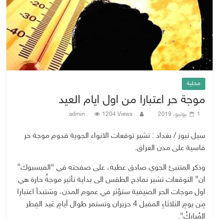
محلية
موجة حر اعتبارا من اول ايام العيد
1 يونيو، 2019
1204 Views
admin
سيل نيوز / بغداد : تشير توقعات الانواء الجوية قدوم موجة حر
قاسية على مدن العراق.
وذكر المتنبئ الجوي صادق عطية، على صفحته في “الفيسبوك”
ان” التوقعات تشير نماذج الطقس الى بداية تأثير موجةُ حارة هي
اول موجات الحر الصيفية ستؤثر في عموم المدن، وسَتبدأ اعتبارا
مِن يومِ الثلاثاءِ المقبل 4 حزيران وتستمر طوال أيامِ عَيد الفِطر
المُباركُ”.