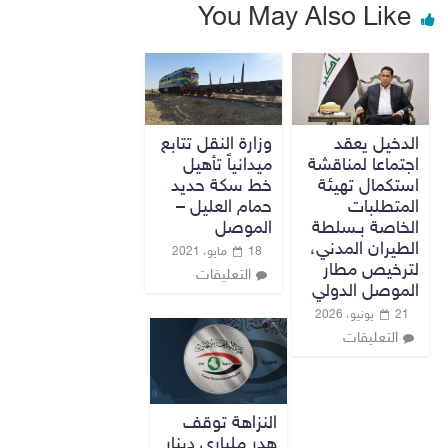
You May Also Like
الدخيل يعقد
وزارة النقل تتابع
اجتماعا لمناقشة
ميدانياً تأهيل
استكمال تهيئة
خط سكة حديد
المتطلبات
حمام العليل –
الخاصة بـسلطة
الموصل
الطيران المدني،
18 مايو، 2021
لترخيص مطار
التعليقات
الموصل الدولي
21 يونيو، 2026
التعليقات
النزاهة توقف
هدر ملياري دينار