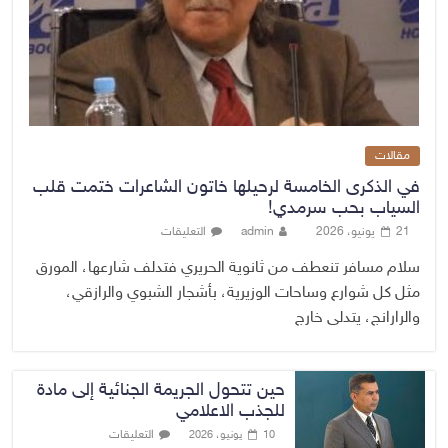
مقالات
في الذكرى الخامسة لرحيلها خاتون الشاعرات ختمت قلب
السياب بحب سرمدي!
21 يونيو، 2026
admin
التعليقات
سلام مسافر تنعطف من ثانوية الحريري فتدلف شارعها، المورق
مثل كل شوارع وساحات الوزيرية، بأشجار الشبوي والرازقي،
والرارانج، يتدلى خارج
حين تتحول الجريمة الجنائية إلى مادة
للجذب الاعلامي
التعليقات
10 يونيو، 2026