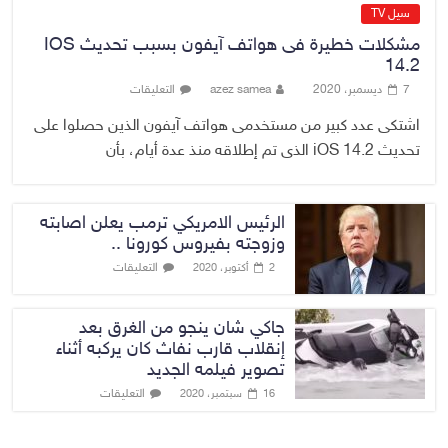
سيل TV
مشكلات خطيرة فى هواتف آيفون بسبب تحديث IOS
14.2
7 ديسمبر، 2020
azez samea
التعليقات
اشتكى عدد كبير من مستخدمى هواتف آيفون الذين حصلوا على
تحديث iOS 14.2 الذى تم إطلاقه منذ عدة أيام، بأن
الرئيس الامريكي ترمب يعلن اصابته
وزوجته بفيروس كورونا ..
التعليقات
2 أكتوبر، 2020
جاكي شان ينجو من الغرق بعد
إنقلاب قارب نفاث كان يركبه أثناء
تصوير فيلمه الجديد
التعليقات
16 سبتمبر، 2020