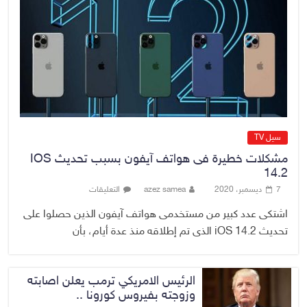
رئيس حكومة إقليم كردستان مسرور
بارزاني ينفي ما يشاع عن وجود
عسكري أمريكي في بعض قواعد
الإقليم
8 أغسطس، 2026
No Comment
سيل TV
مشكلات خطيرة فى هواتف آيفون بسبب تحديث IOS
14.2
7 ديسمبر، 2020
azez samea
التعليقات
اشتكى عدد كبير من مستخدمى هواتف آيفون الذين حصلوا على
تحديث iOS 14.2 الذى تم إطلاقه منذ عدة أيام، بأن
الرئيس الامريكي ترمب يعلن اصابته
وزوجته بفيروس كورونا ..