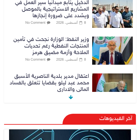
الدخيل يتابع ميدانياً سير العمل في
المشاريع الاستراتيجية بالموصل
ويشدد على ضرورة إنجازها
8 أغسطس، 2026
No Comment
وزير النفط: الوزارة نجحت في تأمين
المنتجات النفطية رغم تحديات
الملاحة وأزمة مضيق هرمز
8 أغسطس، 2026
No Comment
اعتقال مدير بلدية الناصرية الأسبق
محمد عبد ليلو بقضايا تتعلق بالفساد
المالي والاداري
8 أغسطس، 2026
No Comment
النزاهة تنفي مداهمة منزل شقيق
آخر الفيديوهات
رئيس وزراء سابق في الكاظمية
8 أغسطس، 2026
No Comment