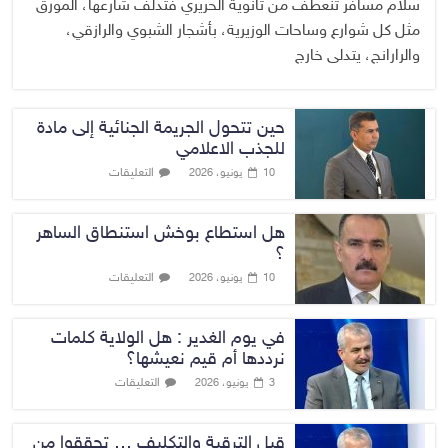
سلام مسافر تنعطف من ثانوية الحريري فتدلف شارعها، المورق
مثل كل شوارع وساحات الوزيرية، بأشجار الشبوي والرازقي،
والرارانج، يتدلى خارج
حين تتحول الجريمة الجنائية إلى مادة
للجذب الاعلامي
التعليقات
10 يونيو، 2026
هل استطاع بوخش استنطاق الساهر
؟
التعليقات
10 يونيو، 2026
في يوم الغدير : هل الولاية كلمات
نرددها أم قيم نعيشها؟
التعليقات
3 يونيو، 2026
قبل الترقية والتكليف … تحققوا من