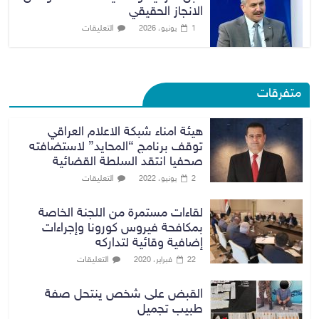
الانجاز الحقيقي
التعليقات
1 يونيو، 2026
متفرقات
هيئة امناء شبكة الاعلام العراقي
توقف برنامج “المحايد” لاستضافته
صحفيا انتقد السلطة القضائية
التعليقات
2 يونيو، 2022
لقاءات مستمرة من اللجنة الخاصة
بمكافحة فيروس كورونا وإجراءات
إضافية وقائية لتداركه
التعليقات
22 فبراير، 2020
القبض على شخص ينتحل صفة
طبيب تجميل