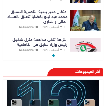
اعتقال مدير بلدية الناصرية الأسبق
محمد عبد ليلو بقضايا تتعلق بالفساد
المالي والاداري
8 أغسطس، 2026
No Comment
النزاهة تنفي مداهمة منزل شقيق
رئيس وزراء سابق في الكاظمية
8 أغسطس، 2026
No Comment
رئيس حكومة إقليم كردستان مسرور
آخر الفيديوهات
بارزاني ينفي ما يشاع عن وجود
عسكري أمريكي في بعض قواعد
الإقليم
8 أغسطس، 2026
No Comment
الدخيل يتابع ميدانياً سير العمل في
المشاريع الاستراتيجية بالموصل