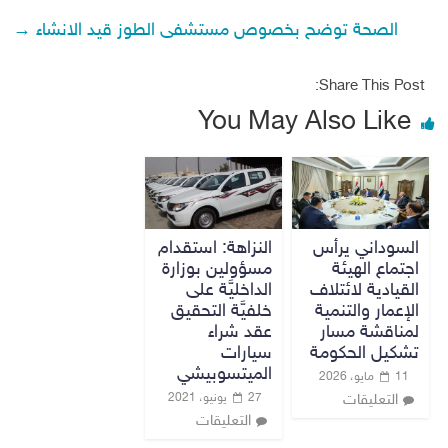
الصحة توضح بخصوص مستشفى الطوز قيد الانشاء
→
Share This Post:
You May Also Like
السوداني يرأس
النزاهة: استقدام
اجتماع الهيئة
مسؤولين بوزارة
القيادية لائتلاف
الداخليَّة على
الإعمار والتنمية
خلفيَّة التحقيق
لمناقشة مسار
عقد شراء
تشكيل الحكومة
سيارات
الميتسوبيشي
11 مايو، 2026
27 يونيو، 2021
التعليقات
التعليقات