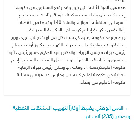
بهذا
الصدد
.
هذه
هي
المرة
الثانية
التي
يزور
وفد
رفيع
المستوى
من
حكومة
إقليم
كردستان
بغداد
بعد
تشكیل
الحكومة
برئاسه‌
محمد
شیاع
السوداني
لمناقشة
الموازنة
والمادة
140
وغيرها
من
القضايا
العالقة
بين
حكومة
إقليم
كردستان
والحكومة
الفيدرالية
.
ویضم
وفد
حكومة
إقلیم
ك
ردستان
كل
من
اوات
جناب
نوري
وزير
المالية
والاقتصاد،
كمال
محمد
وزير
الكهرباء،
الدكتور
أوميد
صباح
رئيس
ديوان
مجلس
الوزراء،
والدكتور
عبد
الحكيم
خسرو
رئيس
دائرة
التنسيق
والمتابعة،
والدكتور
جوتیار
عادل
المتحدث
الرسمي
بإسم
حكومة
إقليم
كردستان
،
وهادي
جاوشلي
رئيس
ديوان
الرقابة
المالية
في
حكومة
إقليم
كردستان
وفارس
عيسى
رئيس
ممثلیة
حكومة
إ
لاقليم
في
بغداد
.
←
الأمن الوطني يضبط أوكاراً لتهريب المشتقات النفطية
ويصادر (235) ألف لتر