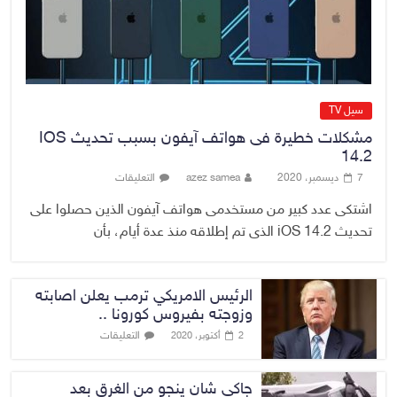
ويشدد على ضرورة إنجازها
8 أغسطس، 2026
No Comment
سيل TV
مشكلات خطيرة فى هواتف آيفون بسبب تحديث IOS
14.2
7 ديسمبر، 2020
azez samea
التعليقات
اشتكى عدد كبير من مستخدمى هواتف آيفون الذين حصلوا على
تحديث iOS 14.2 الذى تم إطلاقه منذ عدة أيام، بأن
الرئيس الامريكي ترمب يعلن اصابته
وزوجته بفيروس كورونا ..
التعليقات
2 أكتوبر، 2020
جاكي شان ينجو من الغرق بعد