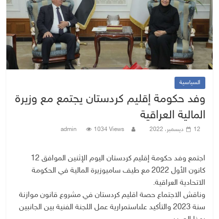
السياسية
وفد حكومة إقليم كردستان یجتمع مع وزيرة
المالية العراقية
12 ديسمبر، 2022
1034 Views
admin
اجتمع
وفد
حكومة
إقليم
كردستان
الیوم
الإثنین
الموافق
12
كانون
الأول
2022
مع
طیف
سامي
وزيرة
المالية
في
الحكومة
الاتحادية
العراقية
.
وناقش
الاجتماع
حصة
اقليم
كردستان
في
مشروع
قانون
موازنة
سنة
2023
والتأكيد
على
استمرارية
عمل
اللجنة
الفنية
بين
الجانبين