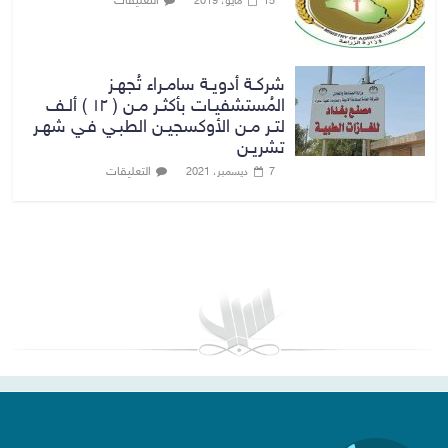
التعليقات
15 مايو، 2019
شركـة أدويـة سامـراء تُجهـز
المُستشفيـات بأكثـر مـن ( ١٢ ) ألـف
لتـر مـن الأوكسجيـن الطبـي فـي شهـر
تشريـن
التعليقات
7 ديسمبر، 2021
بغداد توقعات الطقس