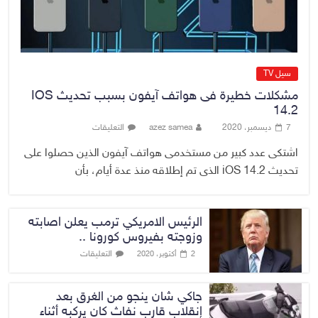
8 أغسطس، 2026
No Comment
سيل TV
مشكلات خطيرة فى هواتف آيفون بسبب تحديث IOS
14.2
7 ديسمبر، 2020
azez samea
التعليقات
اشتكى عدد كبير من مستخدمى هواتف آيفون الذين حصلوا على
تحديث iOS 14.2 الذى تم إطلاقه منذ عدة أيام، بأن
الرئيس الامريكي ترمب يعلن اصابته
وزوجته بفيروس كورونا ..
التعليقات
2 أكتوبر، 2020
جاكي شان ينجو من الغرق بعد
إنقلاب قارب نفاث كان يركبه أثناء