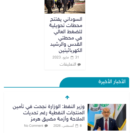
السوداني يفتتح
محطات تحويلية
للضغط العالي
في محطتي
القدس والرشيد
الكهربائيتين
31 مايو، 2023
التعليقات
الأخبار الأخيرة
وزير النفط: الوزارة نجحت في تأمين
المنتجات النفطية رغم تحديات
الملاحة وأزمة مضيق هرمز
8 أغسطس، 2026
No Comment