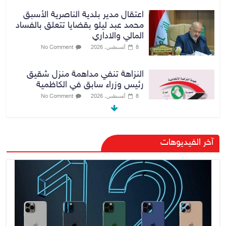
اعتقال مدير بلدية الناصرية الأسبق
محمد عبد ليلو بقضايا تتعلق بالفساد
المالي والاداري
8 أغسطس، 2026
No Comment
النزاهة تنفي مداهمة منزل شقيق
رئيس وزراء سابق في الكاظمية
8 أغسطس، 2026
No Comment
رئيس حكومة إقليم كردستان مسرور
آخر الفيديوهات
بارزاني ينفي ما يشاع عن وجود
عسكري أمريكي في بعض قواعد
الإقليم
8 أغسطس، 2026
No Comment
الدخيل يتابع ميدانياً سير العمل في
المشاريع الاستراتيجية بالموصل
ويشدد على ضرورة إنجازها