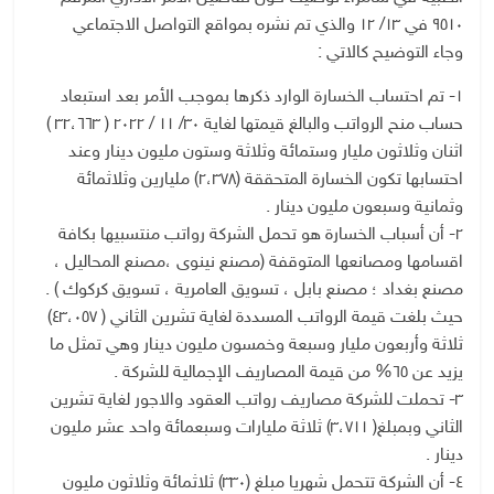
٩٥١٠ في ١٣/ ١٢ والذي تم نشره بمواقع التواصل الاجتماعي
وجاء التوضيح كالاتي :
١- تم احتساب الخسارة الوارد ذكرها بموجب الأمر بعد استبعاد
حساب منح الرواتب والبالغ قيمتها لغاية ٣٠/ ١١ / ٢٠٢٢ ( ٣٢،٦٦٣ )
اثنان وثلاثون مليار وستمائة وثلاثة وستون مليون دينار وعند
احتسابها تكون الخسارة المتحققة (٢،٣٧٨) مليارين وثلاثمائة
وثمانية وسبعون مليون دينار .
٢- أن أسباب الخسارة هو تحمل الشركة رواتب منتسبيها بكافة
اقسامها ومصانعها المتوقفة (مصنع نينوى ،مصنع المحاليل ،
مصنع بغداد ؛ مصنع بابل ، تسويق العامرية ، تسويق كركوك ) .
حيث بلغت قيمة الرواتب المسددة لغاية تشرين الثاني ( ٤٣،٠٥٧)
ثلاثة وأربعون مليار وسبعة وخمسون مليون دينار وهي تمثل ما
يزيد عن ٦٥% من قيمة المصاريف الإجمالية للشركة .
٣- تحملت للشركة مصاريف رواتب العقود والاجور لغاية تشرين
الثاني وبمبلغ( ٣،٧١١) ثلاثة مليارات وسبعمائة واحد عشر مليون
دينار .
٤- أن الشركة تتحمل شهريا مبلغ (٣٣٠) ثلاثمائة وثلاثون مليون