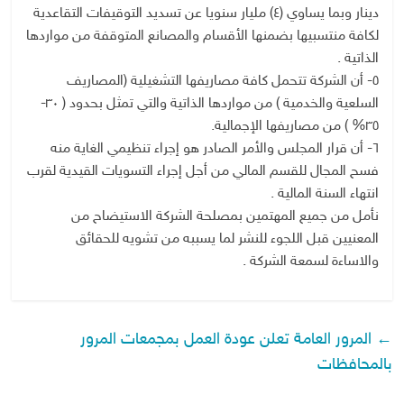
دينار وبما يساوي (٤) مليار سنويا عن تسديد التوقيفات التقاعدية
لكافة منتسبيها بضمنها الأقسام والمصانع المتوقفة من مواردها
الذاتية .
٥- أن الشركة تتحمل كافة مصاريفها التشغيلية (المصاريف
السلعية والخدمية ) من مواردها الذاتية والتي تمثل بحدود ( ٣٠-
٣٥% ) من مصاريفها الإجمالية.
٦- أن قرار المجلس والأمر الصادر هو إجراء تنظيمي الغاية منه
فسح المجال للقسم المالي من أجل إجراء التسويات القيدية لقرب
انتهاء السنة المالية .
نأمل من جميع المهتمين بمصلحة الشركة الاستيضاح من
المعنيين قبل اللجوء للنشر لما يسببه من تشويه للحقائق
والاساءة لسمعة الشركة .
←
المرور العامة تعلن عودة العمل بمجمعات المرور
بالمحافظات