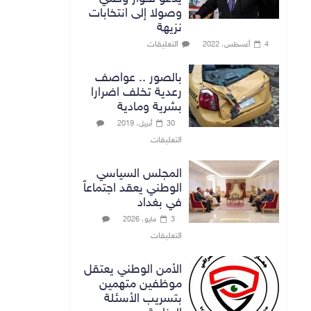
وصولا إلى انتخابات
نزيهة
التعليقات
4 أغسطس، 2022
بالصور .. عواصف
رعدية تخلف اضرارا
بشرية ومادية
30 أبريل، 2019
التعليقات
المجلس السياسي
الوطني يعقد اجتماعاً
في بغداد
3 مايو، 2026
التعليقات
الأمن الوطني يعتقل
موظفين متهمين
بتسريب الأسئلة