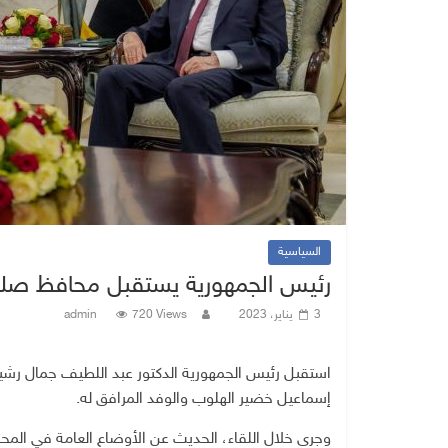
السياسية
رئيس الجمهورية يستقبل محافظ صلا
3 يناير، 2023
720 Views
admin
استقبل
رئيس
الجمهورية
الدكتور
عبد
اللطيف
جمال
رشي
إسماعيل
خضير
الهلوب
والوفد
المرافق
له
.
وجرى
خلال
اللقاء،
الحديث
عن
الأوضاع
العامة
في
المح