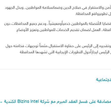
أمن
والاستقرار
في
صلاح
الدين
وضمان
سلامة
المواطنين،
وبذل
الجهود
ل
تطوير
واقع
المحافظة
.
قضايا
المُتصلة
بالمواطنين
خدمياً
ومعيشياً،
ودعم
جميع
المحافظات
دون
فظة،
العمل
لضمان
تقديم
الخدمات
للمواطنين
وتعزيز
الأوضاع
وتقديره
إلى
الرئيس
على
حفاوة
الاستقبال،
مثمناً
توجيهات
فخامته
حول
الرئيس
ايجازاً
حول
التطورات
الإيجابية
التي
تشهدها
المحافظة
جتماعية
 على فسخ العقد المبرم مع شركة Bizins lntel الكندية
→