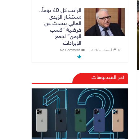
الراتب كل 40 يوماً..
مستشار الزيدي
المالي يتحدث عن
فرضية “كسب
الزمن” لجمع
الإيرادات
6 أغسطس، 2026
No Comment
توجيه من الزيدي
بشأن الوزارات
آخر الفيديوهات
الشاغرة لحين تسمية
الوزراء
6 أغسطس، 2026
No Comment
هيئة الإعلام
والاتصالات تعتمد
شركة Apple منصة
رقمية موثوقة لدعم