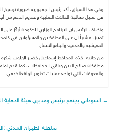
وفي
هذا
السياق،
أكد
رئيس
الجمهورية
ضرورة
ترسيخ
ال
في
سبيل
معالجة
الحالات
السلبية
وتقديم
الدعم
من
أج
وأضاف
الرئيس
ان
البرنامج
الوزاري
للحكومة
يُركّز
على
ال
تمييز،
مشيراً
أن
على
المحافظين
والمسؤولين
في
كل
محا
المعيشية
والخدمية
والبناء
والاعمار
.
من
جانبه،
قدّم
المحافظ
إسماعيل
خضير
الهلوب
شكره
محافظة
صلاح
الدين
وباقي
المحافظات،
كما
قدم
أمام
والمعوقات
التي
تواجه
عمليات
تطوير
الواقع
الخدمي
.
←
السوداني يجتمع برئيس ومديري هيئة الحماية الا
سلطـة الطيـران المـدني :المصادقة