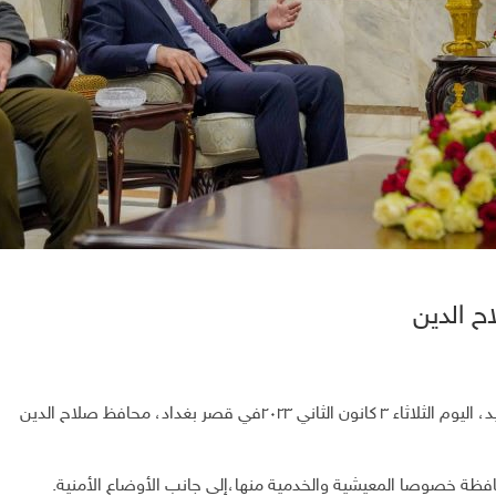
ح الدين
د،
اليوم
الثلاثاء
٣
كانون
الثاني
٢٠٢٣
في
قصر
بغداد،
محافظ
صلاح
الدين
افظة
خصوصا
المعيشية
والخدمية
منها،
إلى
جانب
الأوضاع
الأمنية
.