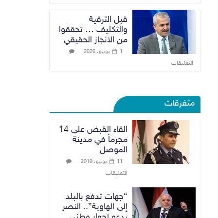
قبل الترقية
والتكليف … تحققوا
من الانجاز الحقيقي
1 يونيو، 2026
التعليقات
متفرقات
القاء القبض على 14
مجرماً في مدينة
الموصل
11 يونيو، 2019
التعليقات
“جهات تدفع بالبلد
إلى الهاوية”.. النصر
يدعو لحوار وطني