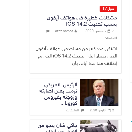
الاقتصاد الرقمي
6 أغسطس، 2026
سيل TV
No Comment
مشكلات خطيرة فى هواتف آيفون
بسبب تحديث IOS 14.2
رئيس هيئة النزاهة:
7 ديسمبر، 2020
azez samea
لا مظلة تحمي
التعليقات
الفاسدين والمال
العام أمانة
اشتكى عدد كبير من مستخدمى هواتف آيفون
6 أغسطس، 2026
الذين حصلوا على تحديث iOS 14.2 الذى تم
No Comment
إطلاقه منذ عدة أيام، بأن
الرئيس الامريكي
ترمب يعلن اصابته
وزوجته بفيروس
كورونا ..
التعليقات
2 أكتوبر، 2020
جاكي شان ينجو من
الغرق بعد إنقلاب