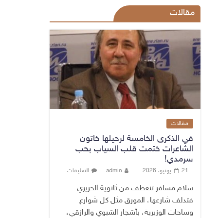
مقالات
مقالات
في الذكرى الخامسة لرحيلها خاتون
الشاعرات ختمت قلب السياب بحب
سرمدي!
21 يونيو، 2026
admin
التعليقات
سلام مسافر تنعطف من ثانوية الحريري
فتدلف شارعها، المورق مثل كل شوارع
وساحات الوزيرية، بأشجار الشبوي والرازقي،