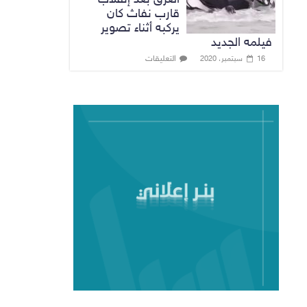
قارب نفاث كان
يركبه أثناء تصوير
فيلمه الجديد
التعليقات
16 سبتمبر، 2020