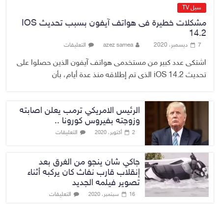
سيل TV
مشكلات خطيرة فى هواتف آيفون بسبب تحديث IOS
14.2
7 ديسمبر، 2020
azez samea
التعليقات
اشتكى عدد كبير من مستخدمى هواتف آيفون الذين حصلوا على
تحديث iOS 14.2 الذى تم إطلاقه منذ عدة أيام، بأن
الرئيس الامريكي ترمب يعلن اصابته
وزوجته بفيروس كورونا ..
التعليقات
2 أكتوبر، 2020
جاكي شان ينجو من الغرق بعد
إنقلاب قارب نفاث كان يركبه أثناء
تصوير فيلمه الجديد
التعليقات
16 سبتمبر، 2020