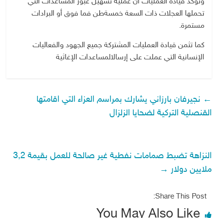
وتؤكد
قيادة
العمليات
أن
عملية
تسهيل
عبور
المساعدات
التي
تحملها
العجلات
ذات
السعة
خمسة
طن
فما
فوق
أو
البرادات
مستمرة
.
كما
تثمن
قيادة
العمليات
المشتركة
جميع
الجهود
والفعاليات
الإنسانية
التي
عملت
على
إرسال
المساعدات
الإغاثية
←
نجيرفان بارزاني يشارك بمراسم العزاء التي اقامتها
القنصلية التركية لضحايا الزلزال
النزاهة تضبط صمامات نفطية غير صالحة للعمل بقيمة 3,2
ملايين دولار
→
Share This Post:
You May Also Like