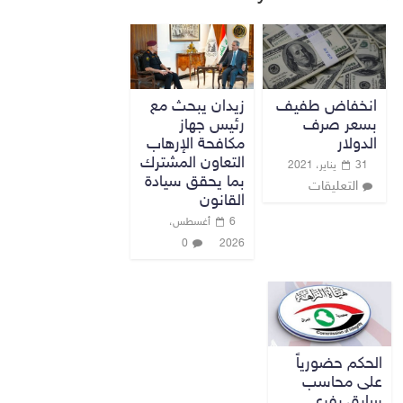
انخفاض طفيف
زيدان يبحث مع
بسعر صرف
رئيس جهاز
الدولار
مكافحة الإرهاب
التعاون المشترك
31 يناير، 2021
بما يحقق سيادة
التعليقات
القانون
6 أغسطس،
0
2026
الحكم حضورياً
على محاسب
سابق بفرع