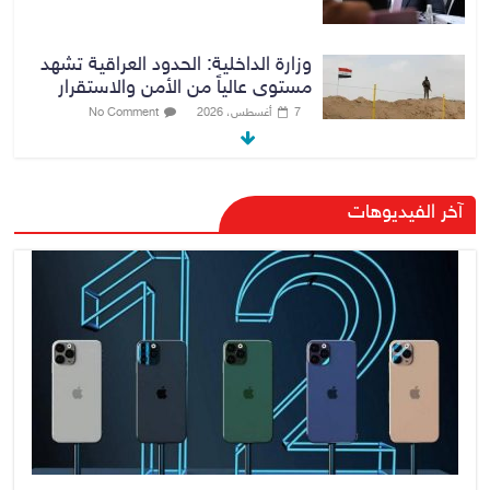
وزارة الداخلية: الحدود العراقية تشهد
مستوى عالياً من الأمن والاستقرار
7 أغسطس، 2026
No Comment
القضاء الأعلى: القبض على عدد من
آخر الفيديوهات
موظفي بلدية الناصرية ومعقبين
ضبطت بحوزتهم مستندات وأختام
مزورة
7 أغسطس، 2026
No Comment
محكمة أمريكية تلزم “ميتا” بدفع
567 مليون دولار
7 أغسطس، 2026
No Comment