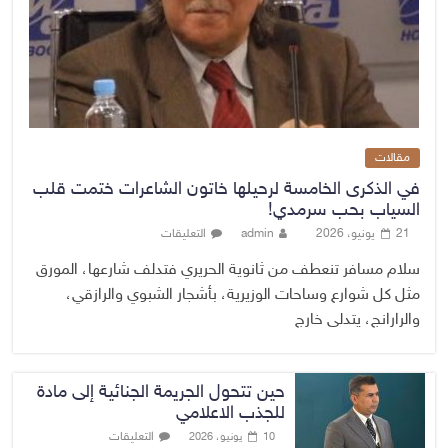
مقالات
في الذكرى الخامسة لرحيلها خاتون الشاعرات ختمت قلب
السياب بحب سرمدي!
21 يونيو، 2026
admin
التعليقات
سلام مسافر تنعطف من ثانوية الحريري فتدلف شارعها، المورق
مثل كل شوارع وساحات الوزيرية، بأشجار الشبوي والرازقي،
والرارانج، يتدلى خارج
حين تتحول الجريمة الجنائية إلى مادة
للجذب الاعلامي
التعليقات
10 يونيو، 2026