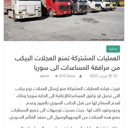
محلية
العمليات المشتركة تمنع العجلات البيكب
من مرافقة المساعدات الى سوريا
12 فبراير، 2023
816 Views
admin
قررت
قيادة
العمليات
المشتركة
منع
إرسال
العجلات
نوع
بيكب
التي
تحمل
او
ترافق
المساعدات
الإغاثية
الى
الجارة
سوريا
وذلك
لعدم
السماح
لها
من
قبل
الجانب
السوري
بالمرور
وعدم
وجود
وقود
كاف
لها،
حيث
صدرت
توجيهات
الى
جميع
السيطرات
بمنع
هذه
العجلات
من
التوجه
والوصول
الى
منفذ
القائم
الحدودي
.