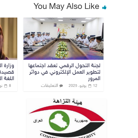
You May Also Like
لجنة التحول الرقمي تعقد اجتماعها
وزارة ا
لتطوير العمل الإلكتروني في دوائر
قصيدة 
المرور
اللغة ال
التعليقات
12 يوليو، 2025
8 نوفمبر، 2022