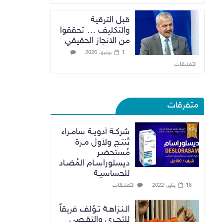
قبل الترقية
والتكليف … تحققوا
من الانجاز الحقيقي
1 يونيو، 2026
التعليقات
متفرقات
شركـة أدويـة سامـراء
تُنتـج ولأول مـرة
مُستحضـر
ديسلوراسـام المُضـاد
للحساسيـة
التعليقات
18 يناير، 2022
الـنـزاهـة تـؤلف فريقاً
للتحـري والتقـصي