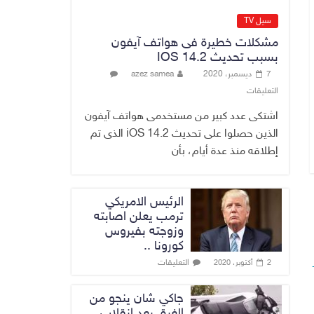
الاقتصاد الرقمي
6 أغسطس، 2026
سيل TV
No Comment
مشكلات خطيرة فى هواتف آيفون
بسبب تحديث IOS 14.2
رئيس هيئة النزاهة:
7 ديسمبر، 2020
azez samea
لا مظلة تحمي
التعليقات
الفاسدين والمال
العام أمانة
اشتكى عدد كبير من مستخدمى هواتف آيفون
6 أغسطس، 2026
الذين حصلوا على تحديث iOS 14.2 الذى تم
No Comment
إطلاقه منذ عدة أيام، بأن
الرئيس الامريكي
ترمب يعلن اصابته
وزوجته بفيروس
كورونا ..
التعليقات
2 أكتوبر، 2020
جاكي شان ينجو من
الغرق بعد إنقلاب