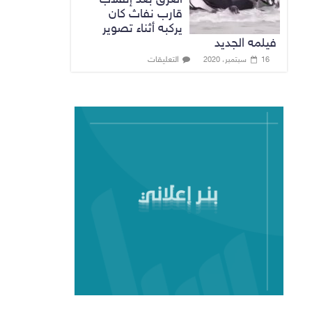
قارب نفاث كان
يركبه أثناء تصوير
فيلمه الجديد
التعليقات
16 سبتمبر، 2020