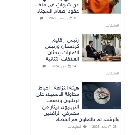
عن شبهاتٍ في ملف
عقود إطعام السجناء
6 ديسمبر، 2022
التعليقات
رئيس ٳقليم
كردستان ورئيس
الامارات يبحثان
العلاقات الثنائية
24 مايو، 2024
التعليقات
هيئة النزاهة : إحباط
محاولة الاستيلاء على
تريليون ونصف
التريليون دينار من
مصرفي الرافدين
والرشيد تم بالتعاون مع القضاء
التعليقات
28 مايو، 2026