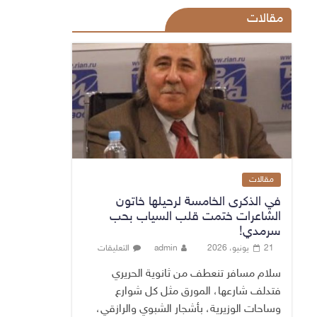
مقالات
مقالات
في الذكرى الخامسة لرحيلها خاتون
الشاعرات ختمت قلب السياب بحب
سرمدي!
21 يونيو، 2026
admin
التعليقات
سلام مسافر تنعطف من ثانوية الحريري
فتدلف شارعها، المورق مثل كل شوارع
وساحات الوزيرية، بأشجار الشبوي والرازقي،