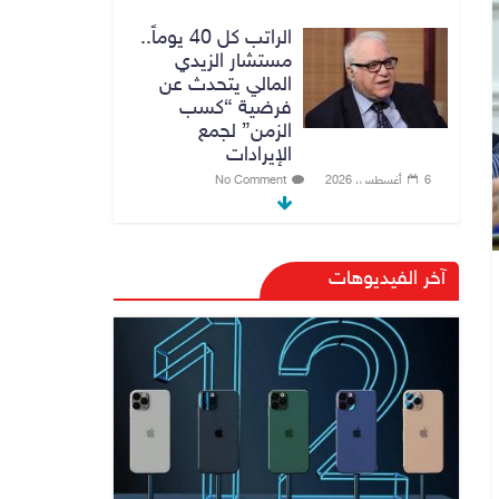
الراتب كل 40 يوماً..
مستشار الزيدي
المالي يتحدث عن
فرضية “كسب
الزمن” لجمع
الإيرادات
6 أغسطس، 2026
No Comment
توجيه من الزيدي
بشأن الوزارات
آخر الفيديوهات
الشاغرة لحين تسمية
الوزراء
6 أغسطس، 2026
No Comment
هيئة الإعلام
والاتصالات تعتمد
شركة Apple منصة
رقمية موثوقة لدعم