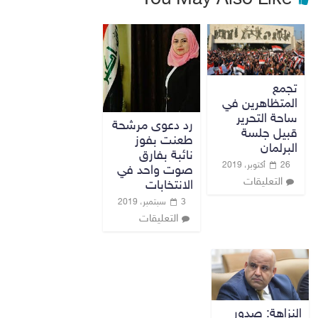
تجمع
المتظاهرين في
ساحة التحرير
رد دعوى مرشحة
قبيل جلسة
طعنت بفوز
البرلمان
نائبة بفارق
26 أكتوبر، 2019
صوت واحد في
التعليقات
الانتخابات
3 سبتمبر، 2019
التعليقات
النزاهة: صدور