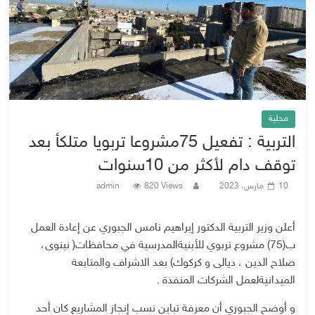
محلية
التربية : تفعيل 75مشروعا تربويا متلكأ بعد
توقف دام لأكثر من 10سنوات
10 مارس، 2023
820 Views
admin
أعلن
وزير
التربية
الدكتور
إبراهيم
نامس
الجبوري
عن
إعادة
العمل
ب(
75
)
مشروع
تربوي
للأبنية
المدرسية
في
محافظات(
نينوى،
صلاح
الدين
،
ديالى
و
كركوك)
بعد
الاشراف
والمتابعة
الميدانية
لعمل
الشركات
المنفذة
.
و
أوضح
الجبوري
أن
معرفة
تباين
نسب
إنجاز
المشاريع
كان
أحد