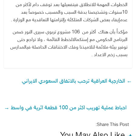
الخطوات
المهمة
للانطلاق
في
تفعيلها
بعد
توقف
دام
لأكثر
من
10
سنوات
وتشخيصنا
بدقة
السبب
والمسبب
خصوصاً
بعد
عدم
إيفاء
بعض
الشركات
المتلكئة
بإلتزامتها
التعاقدية
مع
الوزارة
.
مؤكداً
بأن
هناك
أكثر
من
106
مشروع
تربوي
سيرى
النور
ضمن
البرنامج
الحكومي
مع
إستكمال
الخطط
القائمة
،
ولا
تراجع
حتى
توفير
بيئة
ملائمة
لتلاميذنا
وفك
الاختناقات
الحاصلة
في
المدارس
بسبب
زخم
الاعداد
.
←
الخارجية العراقية ترحب بالاتفاق السعودي الايراني
احباط عملية تهريب اكثر من 100 قطعة اثرية في واسط
→
Share This Post:
You May Also Like