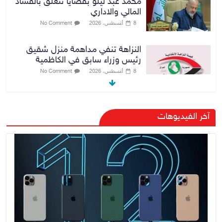
محمد عبد ليلو بقضايا تتعلق بالفساد
المالي والاداري
8 أغسطس، 2026
No Comment
النزاهة تنفي مداهمة منزل شقيق
رئيس وزراء سابق في الكاظمية
8 أغسطس، 2026
No Comment
رئيس حكومة إقليم كردستان مسرور
آخر الفيديوهات
بارزاني ينفي ما يشاع عن وجود
عسكري أمريكي في بعض قواعد
الإقليم
8 أغسطس، 2026
No Comment
الدخيل يتابع ميدانياً سير العمل في
المشاريع الاستراتيجية بالموصل
ويشدد على ضرورة إنجازها
8 أغسطس، 2026
No Comment