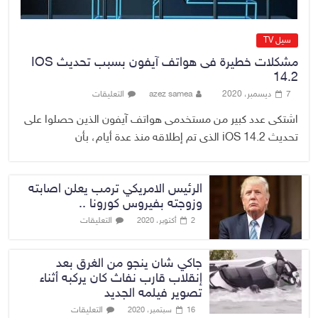
سيل TV
مشكلات خطيرة فى هواتف آيفون بسبب تحديث IOS
14.2
7 ديسمبر، 2020
azez samea
التعليقات
اشتكى عدد كبير من مستخدمى هواتف آيفون الذين حصلوا على
تحديث iOS 14.2 الذى تم إطلاقه منذ عدة أيام، بأن
الرئيس الامريكي ترمب يعلن اصابته
وزوجته بفيروس كورونا ..
التعليقات
2 أكتوبر، 2020
جاكي شان ينجو من الغرق بعد
إنقلاب قارب نفاث كان يركبه أثناء
تصوير فيلمه الجديد
التعليقات
16 سبتمبر، 2020