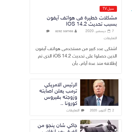
عن وجود عسكري
أمريكي في بعض
سيل TV
قواعد الإقليم
مشكلات خطيرة فى هواتف آيفون
8 أغسطس، 2026
No Comment
بسبب تحديث IOS 14.2
7 ديسمبر، 2020
azez samea
الدخيل يتابع ميدانياً
التعليقات
سير العمل في
المشاريع
اشتكى عدد كبير من مستخدمى هواتف آيفون
الاستراتيجية
الذين حصلوا على تحديث iOS 14.2 الذى تم
بالموصل ويشدد
إطلاقه منذ عدة أيام، بأن
على ضرورة إنجازها
8 أغسطس، 2026
No Comment
الرئيس الامريكي
ترمب يعلن اصابته
وزوجته بفيروس
كورونا ..
التعليقات
2 أكتوبر، 2020
جاكي شان ينجو من
الغرق بعد إنقلاب