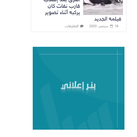
قارب نفاث كان
يركبه أثناء تصوير
فيلمه الجديد
التعليقات
16 سبتمبر، 2020