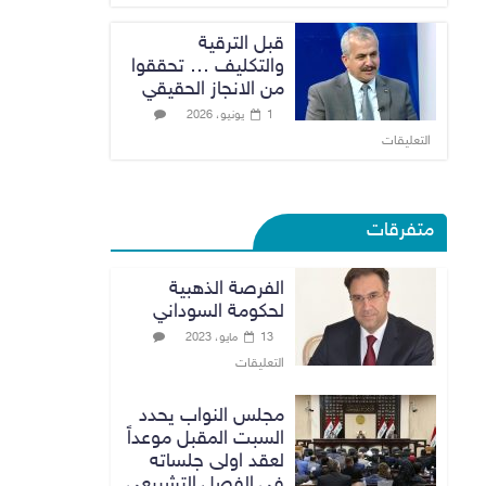
قبل الترقية
والتكليف … تحققوا
من الانجاز الحقيقي
1 يونيو، 2026
التعليقات
متفرقات
الفرصة الذهبية
لحكومة السوداني
13 مايو، 2023
التعليقات
مجلس النواب يحدد
السبت المقبل موعداً
لعقد اولى جلساته
في الفصل التشريعي