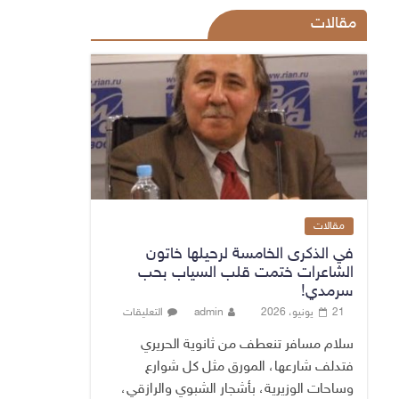
مقالات
مقالات
في الذكرى الخامسة لرحيلها خاتون
الشاعرات ختمت قلب السياب بحب
سرمدي!
21 يونيو، 2026
admin
التعليقات
سلام مسافر تنعطف من ثانوية الحريري
فتدلف شارعها، المورق مثل كل شوارع
وساحات الوزيرية، بأشجار الشبوي والرازقي،