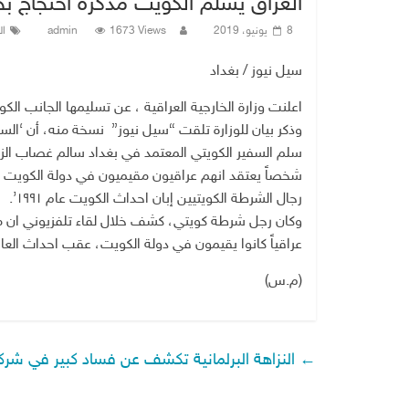
العراق يسلم الكويت مذكرة احتجاج بخصوص
8 يونيو، 2019
1673 Views
admin
ال
سيل نيوز / بغداد
اعلنت وزارة الخارجية العراقية ، عن تسليمها الجانب الكويتي مذكرة است
وذكر بيان للوزارة تلقت “سيل نيوز” نسخة منه، أن ‘السفي
شخصاً يعتقد انهم عراقيون مقيميون في دولة الكويت 
رجال الشرطة الكويتيين إبان احداث الكويت عام ١٩٩١’.
عراقياً كانوا يقيمون في دولة الكويت، عقب احداث العام 91
(م.س)
←
النزاهة البرلمانية تكشف عن فساد كبير في شركة