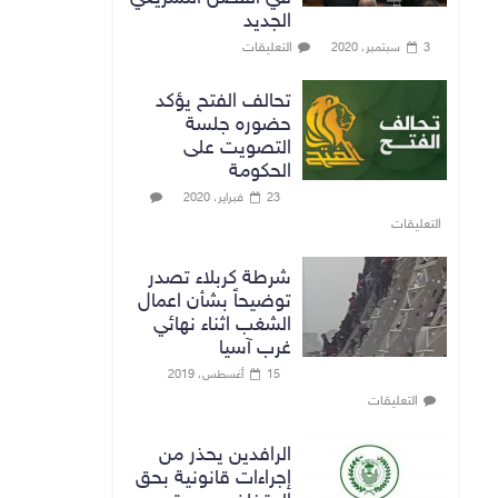
الجديد
التعليقات
3 سبتمبر، 2020
تحالف الفتح يؤكد
حضوره جلسة
التصويت على
الحكومة
23 فبراير، 2020
التعليقات
شرطة كربلاء تصدر
توضيحاً بشأن اعمال
الشغب اثناء نهائي
غرب آسيا
15 أغسطس، 2019
التعليقات
الرافدين يحذر من
إجراءات قانونية بحق