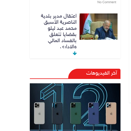
No Comment
اعتقال مدير بلدية
الناصرية الأسبق
محمد عبد ليلو
بقضايا تتعلق
بالفساد المالي
والاداري
8 أغسطس، 2026
No Comment
النزاهة تنفي مداهمة
آخر الفيديوهات
منزل شقيق رئيس
وزراء سابق في
الكاظمية
8 أغسطس، 2026
No Comment
رئيس حكومة إقليم
كردستان مسرور
بارزاني ينفي ما يشاع