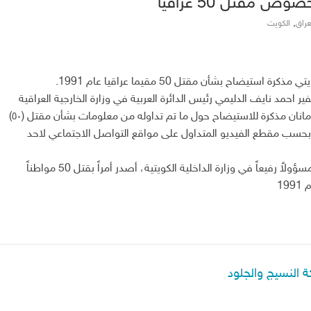
 مقتل 50 عراقيا
,
عراق
الكويت
يضاح بشأن مقتل 50 مقيما عراقيا عام 1991.
ر احمد نايف الدليمي رئيس الدائرة العربية في وزارة الخارجية العراقية
سلم السفير الكويتي المعتمد في بغداد سالم غصاب الزمانان مذكرة للاستيضاح حول ما تم تداوله من معلومات بشأن مقتل (٥٠)
بحسب مقطع الفيديو المتداول على مواقع التواصل الاجتماعي لاحد
وكان رجل شرطة كويتي، كشف خلال لقاء تلفزيوني ان مسؤولاً رفيعاً في وزارة الداخلية الكويتية، أصدر أمراً بقتل 50 مواطناً
19
 النسيج والجلود