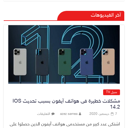
هيئة الإعلام والاتصالات تعتمد شركة
آخر الفيديوهات
Apple منصة رقمية موثوقة لدعم
الاقتصاد الرقمي
6 أغسطس، 2026
No Comment
رئيس هيئة النزاهة: لا مظلة تحمي
الفاسدين والمال العام أمانة
6 أغسطس، 2026
No Comment
سيل TV
مشكلات خطيرة فى هواتف آيفون بسبب تحديث IOS
14.2
7 ديسمبر، 2020
azez samea
التعليقات
اشتكى عدد كبير من مستخدمى هواتف آيفون الذين حصلوا على