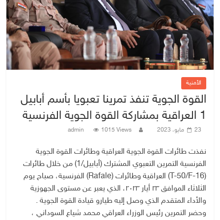
الأمنية
القوة الجوية تنفذ تمرينا تعبويا بأسم أبابيل
1 العراقية بمشاركة القوة الجوية الفرنسية
23 مايو، 2023
1015 Views
admin
نفذت طائرات القوة الجوية العراقية وطائرات القوة الجوية
الفرنسية التمرين التعبوي المشترك (أبابيل/1) من خلال طائرات
(T-50/F-16) العراقية وطائرات (Rafale) الفرنسية، صباح يوم
الثلاثاء الموافق ٢٣ أيار ٢٠٢٣، الذي يعبر عن مستوى الجهوزية
والأداء المتقدم الذي وصل إليه طيارو قيادة القوة الجوية .
وحضر التمرين رئيس الوزراء العراقي محمد شياع السوداني ،