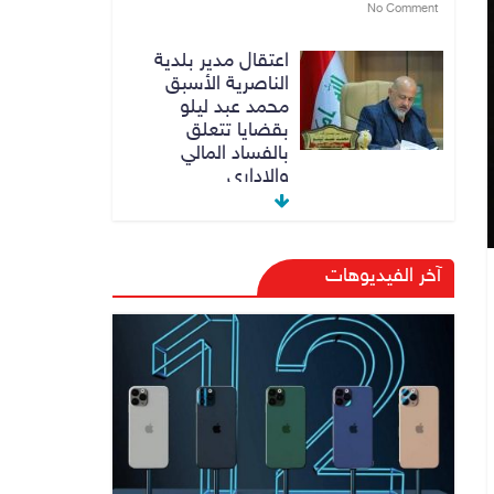
No Comment
اعتقال مدير بلدية
الناصرية الأسبق
محمد عبد ليلو
بقضايا تتعلق
بالفساد المالي
والاداري
8 أغسطس، 2026
No Comment
النزاهة تنفي مداهمة
آخر الفيديوهات
منزل شقيق رئيس
وزراء سابق في
الكاظمية
8 أغسطس، 2026
No Comment
رئيس حكومة إقليم
كردستان مسرور
بارزاني ينفي ما يشاع