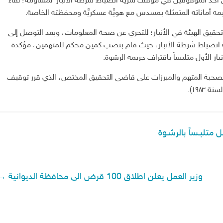
 أحد الموقوفين في موقف سريَّة انضباط شرطة الأنبار لمساومة؛ لقاء
ماناته المتمثلة بمسدس مع هويَّة عسكريَّة ومحفظته الخاصة.
قيق الهيئة في الأنبار؛ للتحري عن صحة المعلومات، وبعد التوصل إلى
 انضباط شرطة الأنبار، حيث قام بنصب كمين محكم للمتهمين، مؤكدة
ار الأول متلبساً باقتراف جريمة الرشوة.
صحبة المتهم والمبرزات على قاضي التحقيق المختص، الذي قرر توقيف
ل متلبـساً بالرشـوة
وزير العمل يعلن اطلاق 100 قرض الى محافظة الديوانية
→