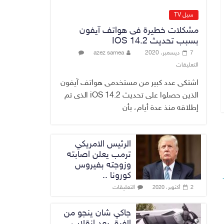
عن وجود عسكري
أمريكي في بعض
سيل TV
قواعد الإقليم
مشكلات خطيرة فى هواتف آيفون
8 أغسطس، 2026
No Comment
بسبب تحديث IOS 14.2
7 ديسمبر، 2020
azez samea
الدخيل يتابع ميدانياً
التعليقات
سير العمل في
المشاريع
اشتكى عدد كبير من مستخدمى هواتف آيفون
الاستراتيجية
الذين حصلوا على تحديث iOS 14.2 الذى تم
بالموصل ويشدد
إطلاقه منذ عدة أيام، بأن
على ضرورة إنجازها
8 أغسطس، 2026
No Comment
الرئيس الامريكي
ترمب يعلن اصابته
وزوجته بفيروس
كورونا ..
التعليقات
2 أكتوبر، 2020
جاكي شان ينجو من
الغرق بعد إنقلاب