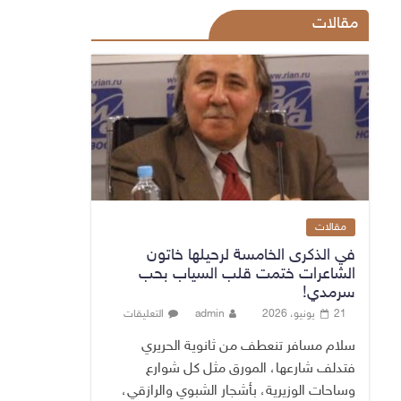
مقالات
مقالات
في الذكرى الخامسة لرحيلها خاتون
الشاعرات ختمت قلب السياب بحب
سرمدي!
21 يونيو، 2026
admin
التعليقات
سلام مسافر تنعطف من ثانوية الحريري
فتدلف شارعها، المورق مثل كل شوارع
وساحات الوزيرية، بأشجار الشبوي والرازقي،