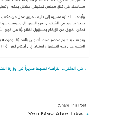
تحقيق الهيئة في محافظة الأنبار معلومات تفيد بتعرض
مساعدته في غلق مجلس تحقيقي مشكل بحقه، وتسليمه أ
وأردفت الدائرة مشيرة إلى تأليف فريق عمل من مكتب تح
صحة ما ورد في الشكوى، هرع الفريق إلى موقف سريَّة
تمكن الفريق من الإيقاع بمسؤول القانونيَّة في فوج الأنب
ونوهت بتنظيم محضر ضبط أصولي بالعمليَّة، وعرضه ب
المتهم على ذمة التحقيق؛ استناداً إلى أحكام القرار (١٦٠ لسنة ١٩٨٣).
←
في المثنى.. النزاهـة تضبط مديـراً في وزارة النقـ
Share This Post: