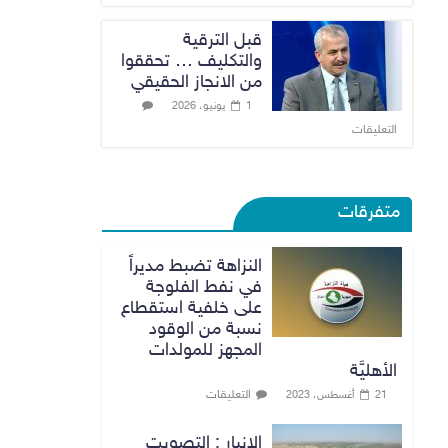
قبل الترقية
والتكليف … تحققوا
من الانجاز الحقيقي
1 يونيو، 2026
التعليقات
متفرقات
النزاهة تضبط مديراً
في نفط الفلوجة
على خلفية استقطاع
نسبة من الوقود
المجهز للمولدات
الأهليَّة
التعليقات
21 أغسطس، 2023
الانبار : التصويت