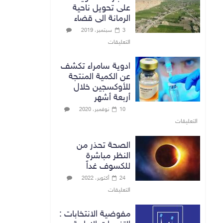
على تحويل ناحية
الرمانة الى قضاء
3 سبتمبر، 2019
التعليقات
ادوية سامراء تكشف
عن الكمية المنتجة
للأوكسجين خلال
أربعة أشهر
10 نوفمبر، 2020
التعليقات
الصحة تحذر من
النظر مباشرة
للكسوف غداً
24 أكتوبر، 2022
التعليقات
مفوضية الانتخابات :