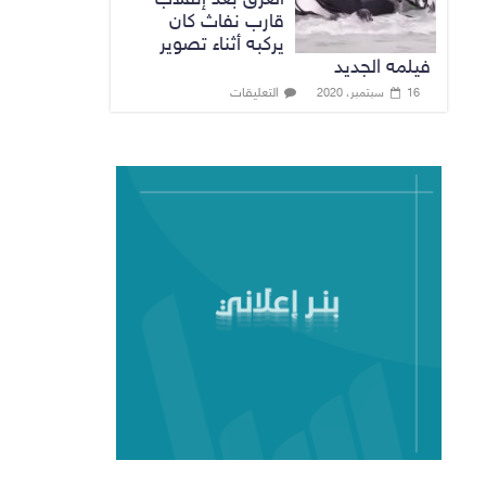
قارب نفاث كان
يركبه أثناء تصوير
فيلمه الجديد
التعليقات
16 سبتمبر، 2020