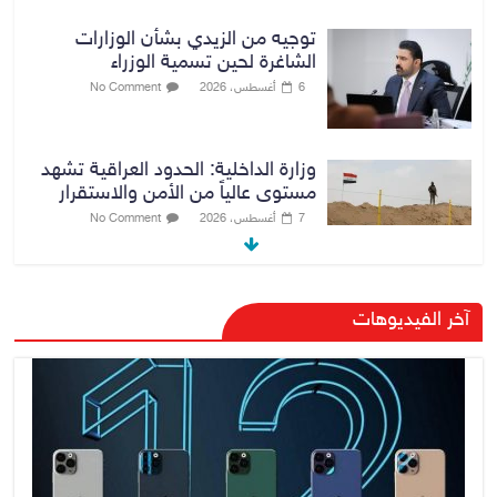
توجيه من الزيدي بشأن الوزارات
الشاغرة لحين تسمية الوزراء
6 أغسطس، 2026
No Comment
وزارة الداخلية: الحدود العراقية تشهد
مستوى عالياً من الأمن والاستقرار
7 أغسطس، 2026
No Comment
القضاء الأعلى: القبض على عدد من
آخر الفيديوهات
موظفي بلدية الناصرية ومعقبين
ضبطت بحوزتهم مستندات وأختام
مزورة
7 أغسطس، 2026
No Comment
محكمة أمريكية تلزم “ميتا” بدفع
567 مليون دولار