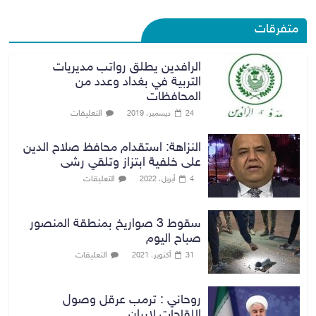
متفرقات
الرافدين يطلق رواتب مديريات
التربية في بغداد وعدد من
المحافظات
التعليقات
24 ديسمبر، 2019
النزاهة: استقدام محافظ صلاح الدين
على خلفية ابتزاز وتلقي رشى
التعليقات
4 أبريل، 2022
سقوط 3 صواريخ بمنطقة المنصور
صباح اليوم
التعليقات
31 أكتوبر، 2021
روحاني : ترمب عرقل وصول
اللقاحات لايران