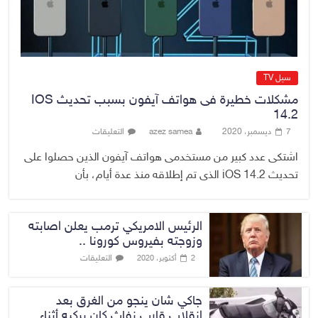
7 أغسطس، 2026
No Comment
سيل TV
مشكلات خطيرة فى هواتف آيفون بسبب تحديث IOS
14.2
7 ديسمبر، 2020
azez samea
التعليقات
اشتكى عدد كبير من مستخدمى هواتف آيفون الذين حصلوا على
تحديث iOS 14.2 الذى تم إطلاقه منذ عدة أيام، بأن
الرئيس الامريكي ترمب يعلن اصابته
وزوجته بفيروس كورونا ..
التعليقات
2 أكتوبر، 2020
جاكي شان ينجو من الغرق بعد
إنقلاب قارب نفاث كان يركبه أثناء