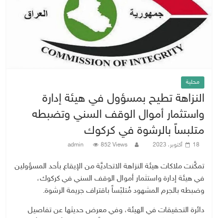
محلية
النزاهة تطيح بمسؤول في هيئة إدارة
واستثمار أموال الوقف السني وتضبطه
متلبساً بالرشوة في كركوك
18 أكتوبر، 2023
852 Views
admin
تمكَّنت ملاكات هيئة النزاهة الاتحاديَّة من الإيقاع بأحد المسؤولين
في هيئة إدارة واستثمار أموال الوقف السني في كركوك،
وضبطه بالجرم المشهود مُتلبّساً باقتراف جريمة الرشوة.
دائرة التحقيقات في الهيئة، وفي معرض حديثها عن تفاصيل