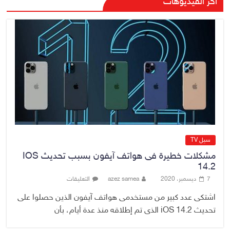
آخر الفيديوهات
تظليل زجاج السيارات
9 أغسطس، 2026
No Comment
صدور أمر قبض بحق وزير العمل
السابق أحمد الأسدي
9 أغسطس، 2026
No Comment
سيل TV
مشكلات خطيرة فى هواتف آيفون بسبب تحديث IOS
14.2
7 ديسمبر، 2020
azez samea
التعليقات
اشتكى عدد كبير من مستخدمى هواتف آيفون الذين حصلوا على
تحديث iOS 14.2 الذى تم إطلاقه منذ عدة أيام، بأن