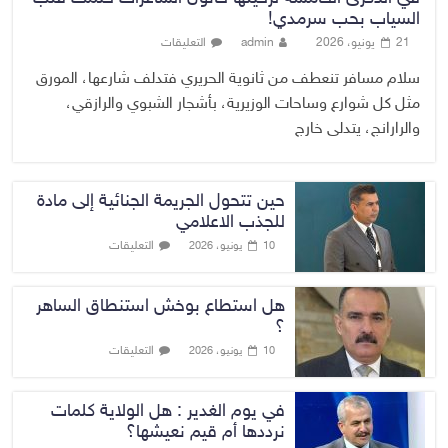
السياب بحب سرمدي!
21 يونيو، 2026
admin
التعليقات
سلام مسافر تنعطف من ثانوية الحريري فتدلف شارعها، المورق
مثل كل شوارع وساحات الوزيرية، بأشجار الشبوي والرازقي،
والرارانج، يتدلى خارج
حين تتحول الجريمة الجنائية إلى مادة
للجذب الاعلامي
التعليقات
10 يونيو، 2026
هل استطاع بوخش استنطاق الساهر
؟
التعليقات
10 يونيو، 2026
في يوم الغدير : هل الولاية كلمات
نرددها أم قيم نعيشها؟