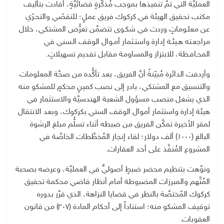
العمليَّة التي تمَّ تنفيذها بموجب مُذكَّرةٍ قضائيَّةٍ، أفادت بتأليف
مكتب تحقيق الهيئة في كركوك فريق عملٍ؛ للتقصّي والتحـرّي
عن معلـوماتٍ وردت في شكـوى تتضمَّن تعرُّض المشتكي، خلال
مراجعـته هـيئـة إدارة واستـثمار أمـوال الوقف الـسني في
المحـافـظة، للابتزاز والمساومة مقابل تقديم تسهيلاتٍ.
وأردفت الدائرة مُبيّنةً أنَّ الفريق، بعد تأكُّده من صحَّة المعلومات
والتنسيق مع المشتكي، بادر إلى نصب كمينٍ محكمٍ للمشكو منه
الذي يشغل منصب مسؤول الشعبة الهندسيَّة والاستثمار في
هيئة إدارة واستثمار أموال الوقف السني بكركوك، وبعد الانتقال
لمقر الأخيرة تمكَّن الفريق من ضبطه أثناء تسلُّم مبلغ الرشوة
البالغ (١٠٠٠) ألف دولار؛ لقاء إنجاز المُخطَّطات الخاصَّة في
المشروع المُنفَّذ على أحد العقارات.
ونوَّهت بتنظيم محضر ضبطٍ أصوليٍّ في العمليَّة، وعرضه بصحبة
المُتَّهم والمبرزات المضبوطة أمام أنظار قاضي محكمة تحقيق
كركوك المًختصَّة بالنظر في قضايا النزاهة، الذي قرَّر بدوره
توقيف المشكو منه؛ استناداً إلى أحكام المادة (٣٠٧) من قانون
العقوبات.