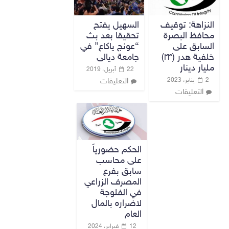
النزاهة: توقيف
السهيل يفتح
محافظ البصرة
تحقيقا بعد بث
السابق على
“عونج ياكاع” في
خلفية هدر (٢٣)
جامعة ديالى
مليار دينار
22 أبريل، 2019
2 يناير، 2023
التعليقات
التعليقات
الحكم حضورياً
على محاسب
سابق بفرع
المصرف الزراعي
في الفلوجة
لاضراره بالمال
العام
12 فبراير، 2024