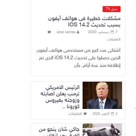
القضاء الأعلى:
القبض على عدد من
سيل TV
موظفي بلدية
مشكلات خطيرة فى هواتف آيفون
الناصرية ومعقبين
بسبب تحديث IOS 14.2
ضبطت بحوزتهم
7 ديسمبر، 2020
azez samea
مستندات وأختام
التعليقات
مزورة
7 أغسطس، 2026
No Comment
اشتكى عدد كبير من مستخدمى هواتف آيفون
الذين حصلوا على تحديث iOS 14.2 الذى تم
إطلاقه منذ عدة أيام، بأن
الرئيس الامريكي
ترمب يعلن اصابته
وزوجته بفيروس
كورونا ..
التعليقات
2 أكتوبر، 2020
جاكي شان ينجو من
الغرق بعد إنقلاب