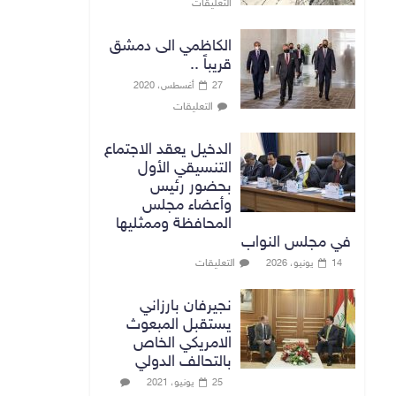
التعليقات
الكاظمي الى دمشق
قريباً ..
27 أغسطس، 2020
التعليقات
الدخيل يعقد الاجتماع
التنسيقي الأول
بحضور رئيس
وأعضاء مجلس
المحافظة وممثليها
في مجلس النواب
التعليقات
14 يونيو، 2026
نجيرفان بارزاني
يستقبل المبعوث
الامريكي الخاص
بالتحالف الدولي
25 يونيو، 2021