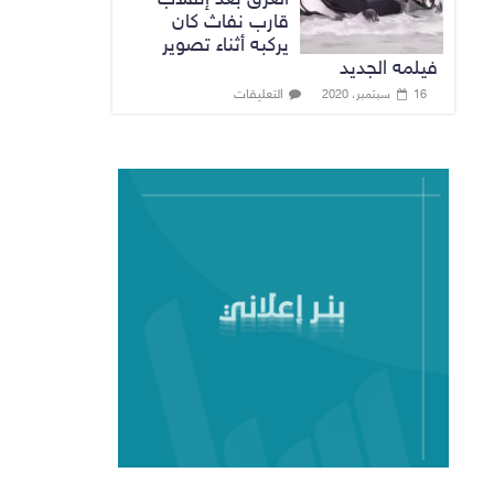
قارب نفاث كان
يركبه أثناء تصوير
فيلمه الجديد
التعليقات
16 سبتمبر، 2020