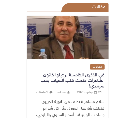
مقالات
مقالات
في الذكرى الخامسة لرحيلها خاتون
الشاعرات ختمت قلب السياب بحب
سرمدي!
21 يونيو، 2026
admin
التعليقات
سلام مسافر تنعطف من ثانوية الحريري
فتدلف شارعها، المورق مثل كل شوارع
وساحات الوزيرية، بأشجار الشبوي والرازقي،