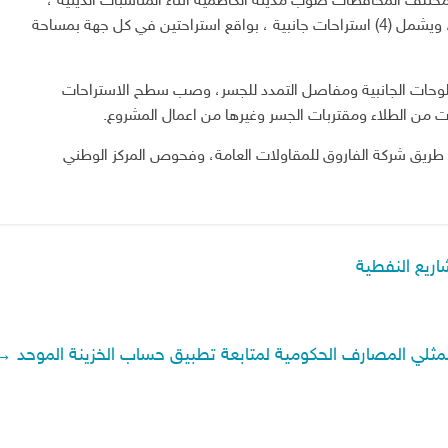
مختلف المحافظات صوب مدينة الكاظمية اثناء المناسبات الدينية ،
مضيفا ، ان طول الجسر بلغ (225) م وعرضه (14.5) م ، ويشمل (4) استراحات جانبية ، بواقع استراحتين في كل جهة بمساحة
ت اللوحات الجانبية ومفاصل التمدد للجسر، وصب سطح الاستراحات
ات من الطلاء ومقتربات الجسر وغيرها من اعمال المشروع.
 طريق شركة الفاروق للمقاولات العامة، وفحوص المركز الوطني
اريع النفطية
ع ممثلي المصارف الحكومية لمتابعة تطبيق حساب الخزينة الموحد
→