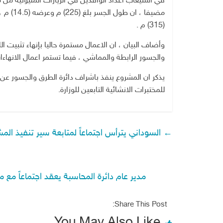
في استيعاب أعداد الوافدين في الزيارات المليونية من 
(315) م .
وأضاف البيان ، ان الاعمال مستمرة حاليا بإنهاء تثبي
والجسور الرابطة والمماشي ، فيما تستمر اعمال الانهاء
يذكر ان المشروع ينفذ باشراف دائرة الطرق والجسور عن
للمختبرات الانشائية التابعين للوزارة.
←
السوداني يترأس اجتماعاً لمتابعة سير تنفيذ المش
مدير عام دائرة المحاسبة يعقد اجتماعاً م
Share This Post: