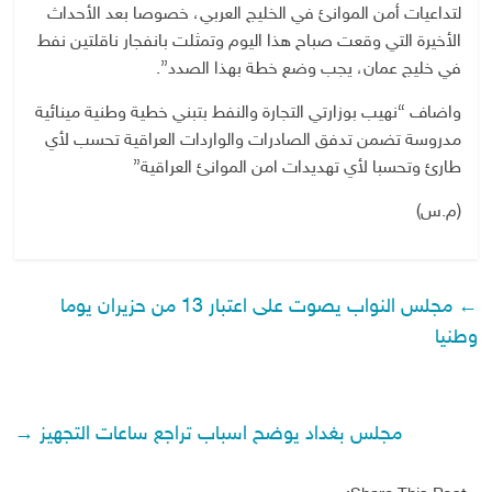
لتداعيات أمن الموانئ في الخليج العربي، خصوصا بعد الأحداث
الأخيرة التي وقعت صباح هذا اليوم وتمثلت بانفجار ناقلتين نفط
في خليج عمان، يجب وضع خطة بهذا الصدد”.
واضاف “نهيب بوزارتي التجارة والنفط بتبني خطية وطنية مينائية
مدروسة تضمن تدفق الصادرات والواردات العراقية تحسب لأي
طارئ وتحسبا لأي تهديدات امن الموانئ العراقية”
(م.س)
←
مجلس النواب يصوت على اعتبار 13 من حزيران يوما
وطنيا
مجلس بغداد يوضح اسباب تراجع ساعات التجهيز
→