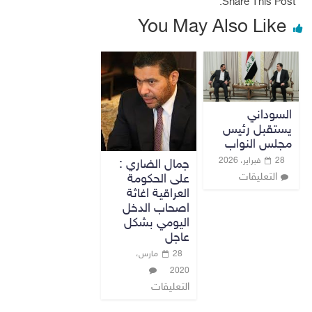
Share This Post:
You May Also Like
السوداني
يستقبل رئيس
مجلس النواب
28 فبراير، 2026
جمال الضاري :
التعليقات
على الحكومة
العراقية اغاثة
اصحاب الدخل
اليومي بشكل
عاجل
28 مارس،
2020
التعليقات