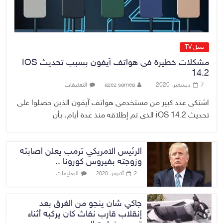
سيل TV
مشكلات خطيرة فى هواتف آيفون بسبب تحديث IOS
14.2
7 ديسمبر، 2020
azez samea
التعليقات
اشتكى عدد كبير من مستخدمى هواتف آيفون الذين حصلوا على
تحديث iOS 14.2 الذى تم إطلاقه منذ عدة أيام، بأن
الرئيس الامريكي ترمب يعلن اصابته
وزوجته بفيروس كورونا ..
التعليقات
2 أكتوبر، 2020
جاكي شان ينجو من الغرق بعد
إنقلاب قارب نفاث كان يركبه أثناء