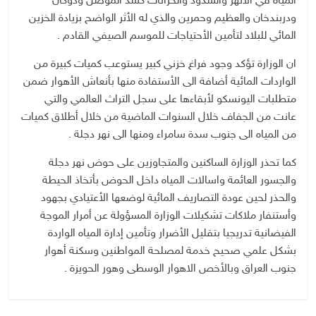
المياه في الأنهر والسدود والخزانات كسد الموصل ودوكان
ودربندخان والعظيم وحمرين والذي له الأثر الواضح بزيادة الخزين
المائي للبلاد لتأمين الأحتياجات للموسم الصيفي القادم .
ان الوزارة تؤكد وجود فراغ خزني كبير يستوعب كميات كبيرة من
الواردات المائية أضافة الى الأستفادة منها بأنعاش الأهوار ضمن
متطلبات اليونسكو لأبقاءها على سجل التراث العالمي والتي
عانت من الجفاف خلال السنوات الماضية من خلال أطلاق كميات
من المياه الى جنوب سدة سامراء ومنها الى نهر دجلة .
كما تحذر الوزارة الساكنين والمتجاوزين على حوض نهر دجلة
والجسور العائمة واسالات المياه داخل الحوض بأتخاذ الحيطة
والحذر لحين عودة التصاريف المائية لوضعها الأعتيادي بجهود
وأستنفار ملاكات تشكيلات الوزارة المسؤولة عن أمرار الموجة
الفيضانية تدريجيا بتقليل الأضرار وتأمين إدارة المياه الواردة
بشكل علمي صحيح خدمة لمصلحة المواطنين وسكنة أهوار
جنوب العراق وبالأخص الاهوار الوسطى وهور الحويزة .