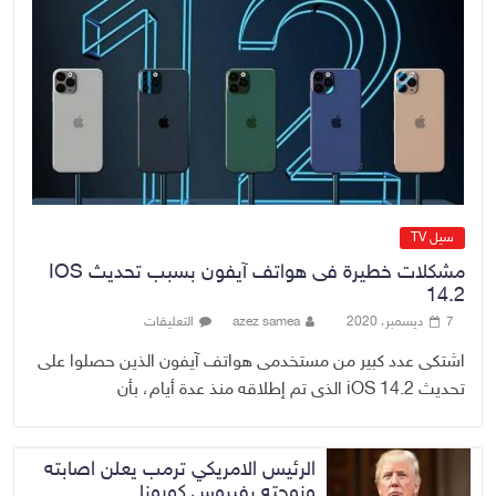
القضاء الأعلى: القبض على عدد من
موظفي بلدية الناصرية ومعقبين
ضبطت بحوزتهم مستندات وأختام
مزورة
7 أغسطس، 2026
No Comment
سيل TV
مشكلات خطيرة فى هواتف آيفون بسبب تحديث IOS
14.2
7 ديسمبر، 2020
azez samea
التعليقات
اشتكى عدد كبير من مستخدمى هواتف آيفون الذين حصلوا على
تحديث iOS 14.2 الذى تم إطلاقه منذ عدة أيام، بأن
الرئيس الامريكي ترمب يعلن اصابته
وزوجته بفيروس كورونا ..