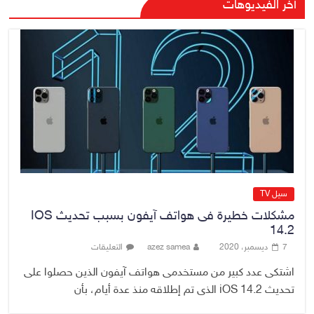
آخر الفيديوهات
موظفي بلدية الناصرية ومعقبين
ضبطت بحوزتهم مستندات وأختام
مزورة
7 أغسطس، 2026
No Comment
محكمة أمريكية تلزم “ميتا” بدفع
567 مليون دولار
7 أغسطس، 2026
No Comment
سيل TV
مشكلات خطيرة فى هواتف آيفون بسبب تحديث IOS
14.2
7 ديسمبر، 2020
azez samea
التعليقات
اشتكى عدد كبير من مستخدمى هواتف آيفون الذين حصلوا على
تحديث iOS 14.2 الذى تم إطلاقه منذ عدة أيام، بأن