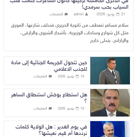
في الذكرى الخامسة لرحيلها خاتون الشاعرات ختمت قلب
السياب بحب سرمدي!
21 يونيو، 2026
admin
التعليقات
سلام مسافر تنعطف من ثانوية الحريري فتدلف شارعها، المورق
مثل كل شوارع وساحات الوزيرية، بأشجار الشبوي والرازقي،
والرارانج، يتدلى خارج
حين تتحول الجريمة الجنائية إلى مادة
للجذب الاعلامي
التعليقات
10 يونيو، 2026
هل استطاع بوخش استنطاق الساهر
؟
التعليقات
10 يونيو، 2026
في يوم الغدير : هل الولاية كلمات
نرددها أم قيم نعيشها؟