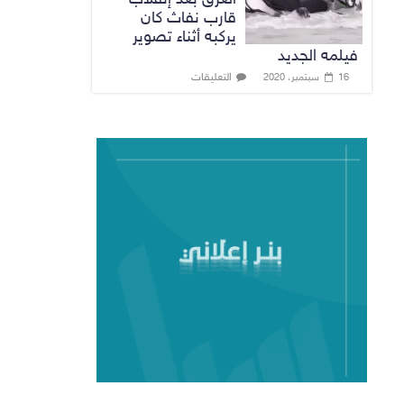
قارب نفاث كان
يركبه أثناء تصوير
فيلمه الجديد
التعليقات
16 سبتمبر، 2020