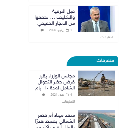
قبل الترقية
والتكليف … تحققوا
من الانجاز الحقيقي
1 يونيو، 2026
التعليقات
متفرقات
مجلس الوزراء يقرر
فرض حظر التجوال
الشامل لمدة ١٠ ايام
4 مايو، 2021
التعليقات
منفذ ميناء أم قصر
الشمالي يضبط هدرًا
بالمال العام بأكثر من