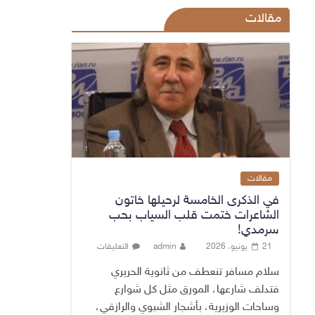
مقالات
مقالات
في الذكرى الخامسة لرحيلها خاتون
الشاعرات ختمت قلب السياب بحب
سرمدي!
21 يونيو، 2026
admin
التعليقات
سلام مسافر تنعطف من ثانوية الحريري
فتدلف شارعها، المورق مثل كل شوارع
وساحات الوزيرية، بأشجار الشبوي والرازقي،