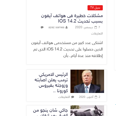
القضاء الأعلى:
القبض على عدد من
سيل TV
موظفي بلدية
مشكلات خطيرة فى هواتف آيفون
الناصرية ومعقبين
بسبب تحديث IOS 14.2
ضبطت بحوزتهم
7 ديسمبر، 2020
azez samea
مستندات وأختام
التعليقات
مزورة
7 أغسطس، 2026
No Comment
اشتكى عدد كبير من مستخدمى هواتف آيفون
الذين حصلوا على تحديث iOS 14.2 الذى تم
إطلاقه منذ عدة أيام، بأن
الرئيس الامريكي
ترمب يعلن اصابته
وزوجته بفيروس
كورونا ..
التعليقات
2 أكتوبر، 2020
جاكي شان ينجو من
الغرق بعد إنقلاب