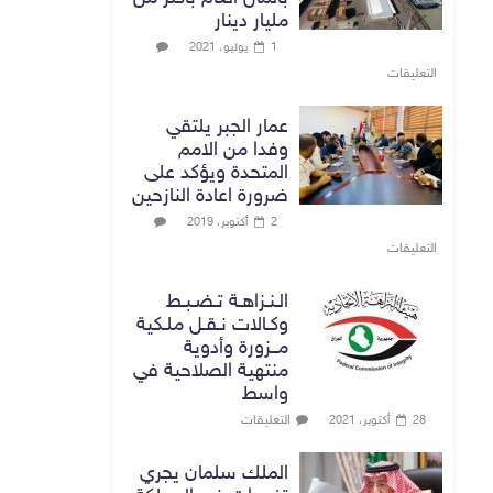
مليار دينار
1 يوليو، 2021
التعليقات
عمار الجبر يلتقي
وفدا من الامم
المتحدة ويؤكد على
ضرورة اعادة النازحين
2 أكتوبر، 2019
التعليقات
الـنـزاهـة تـضـبـط
وكـالات نـقـل ملـكية
مــزورة وأدوية
منتهية الصلاحية في
واسط
التعليقات
28 أكتوبر، 2021
الملك سلمان يجري