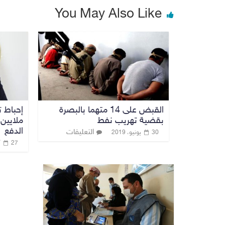
You May Also Like
القبض على 14 متهما بالبصرة
إحباط 
بقضية تهريب نفط
ملايين
الدفع
التعليقات
30 يونيو، 2019
27 أبريل، 2023