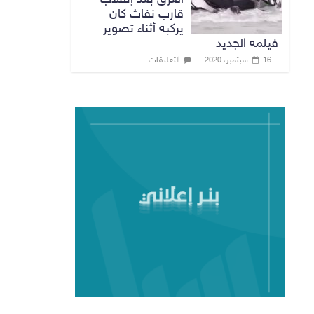
قارب نفاث كان
يركبه أثناء تصوير
فيلمه الجديد
التعليقات
16 سبتمبر، 2020