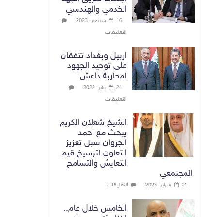
الخدمي والهندسي
16 سبتمبر، 2023
التعليقات
اربيل وبغداد تتفقان
على توحيد الجهود
لمحاربة داعش
21 يناير، 2022
التعليقات
الشيخ شعلان الكريم
يبحث مع احمد
الجروان سبل تعزيز
التعاون لترسيخ قيم
التعايش والتسامح
المجتمعي
التعليقات
21 فبراير، 2023
الخامس خلال عام..