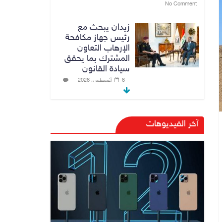
No Comment
زيدان يبحث مع
رئيس جهاز مكافحة
الإرهاب التعاون
المشترك بما يحقق
سيادة القانون
6 أغسطس، 2026
No Comment
الدخيل والشمري
آخر الفيديوهات
يبحثان الملفات
الأمنية في نينوى
وجهود دعم الاستقرار
6 أغسطس، 2026
No Comment
الراتب كل 40 يوماً..
مستشار الزيدي
المالي يتحدث عن