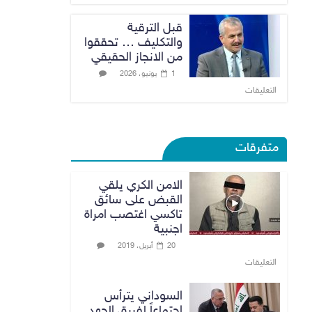
قبل الترقية
والتكليف … تحققوا
من الانجاز الحقيقي
1 يونيو، 2026
التعليقات
متفرقات
الامن الكري يلقي
القبض على سائق
تاكسي اغتصب امراة
اجنبية
20 أبريل، 2019
التعليقات
السوداني يترأس
اجتماعاً لفريق الجهد