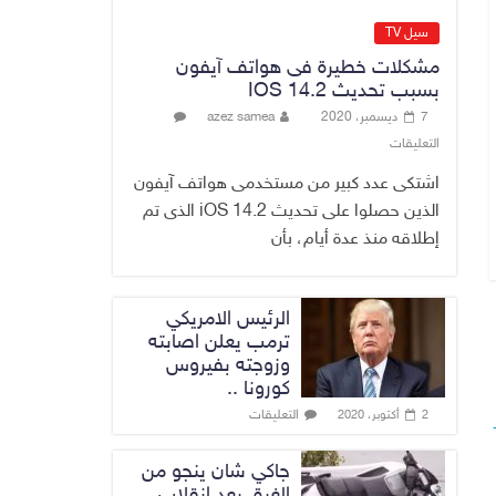
فرضية “كسب
الزمن” لجمع
سيل TV
الإيرادات
مشكلات خطيرة فى هواتف آيفون
6 أغسطس، 2026
No Comment
بسبب تحديث IOS 14.2
7 ديسمبر، 2020
azez samea
وزارة العدل تحقق
التعليقات
انجازا قانونيا بكسب
دعوى قضائية امام
اشتكى عدد كبير من مستخدمى هواتف آيفون
المحاكم الأردنية
الذين حصلوا على تحديث iOS 14.2 الذى تم
لصالح شركة أدوية
إطلاقه منذ عدة أيام، بأن
سامراء
6 أغسطس، 2026
No Comment
الرئيس الامريكي
ترمب يعلن اصابته
وزوجته بفيروس
كورونا ..
التعليقات
2 أكتوبر، 2020
جاكي شان ينجو من
الغرق بعد إنقلاب