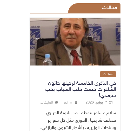
مقالات
مقالات
في الذكرى الخامسة لرحيلها خاتون
الشاعرات ختمت قلب السياب بحب
سرمدي!
21 يونيو، 2026
admin
التعليقات
سلام مسافر تنعطف من ثانوية الحريري
فتدلف شارعها، المورق مثل كل شوارع
وساحات الوزيرية، بأشجار الشبوي والرازقي،