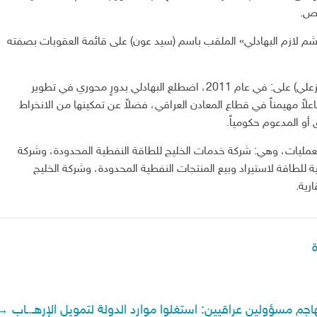
لص.
 لازم البهادلي» الملقب باسم (سيد عون) على قائمة العقوبات بصفته
‏➖وقالت الوزارة إن مصطفى البهادلي عمل مع (ليث الخزعلي) على: في عام 2011، اضطلع البهادلي بدورٍ محوري في تطوير
علاً مهيمناً في قطاع المعادن العراقي، فضلاً عن تمكينها من الانخراط
أو المدعوم حكومياً.
ذه العمليات، وهي: شركة خدمات الخليج للطاقة النفطية المحدودة، وشركة
ة للطاقة لاستيراد وبيع المنتجات النفطية المحدودة، وشركة الخليج
رية.
هاجم مسؤولين عراقيين: استغلوا موارد الدولة لتمويل الإرهـ.ـاب
→