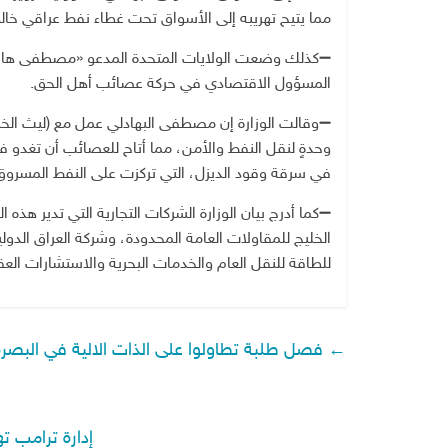
مما يتيح تهريبه إلى الأسواق تحت غطاء نفط عراقي خا
‏➖كذلك وضعت الولايات المتحدة المدعو «مصطفى هاشم
المسؤول الاقتصادي في حركة عصائب أهل الحق.
وحدةٍ لنقل النفط والأمن، مما أتاح للعصائب أن تغدو فا
في سرقة وقود الديزل، التي تركزت على النفط المسروق 
‏➖كما أدرج بيان الوزارة الشركات التجارية التي تدير ه
الخليج للمقاولات العامة المحدودة، وشركة العراق الدولي
للطاقة للنقل العام والخدمات البحرية والاستشارات العقا
←
فصل طلبة تطاولوا على الذات الالية في البصرة
إدارة ترامب ت