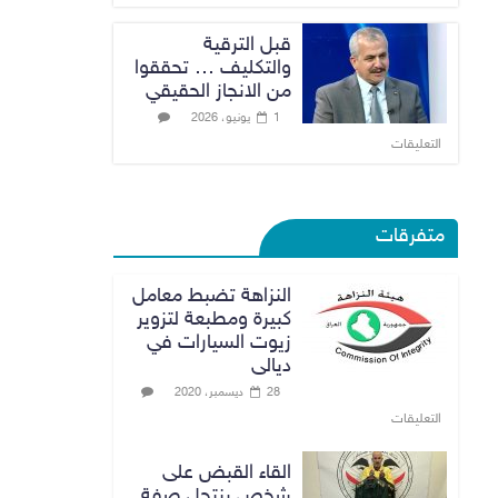
قبل الترقية
والتكليف … تحققوا
من الانجاز الحقيقي
1 يونيو، 2026
التعليقات
متفرقات
النزاهة تضبط معامل
كبيرة ومطبعة لتزوير
زيوت السيارات في
ديالى
28 ديسمبر، 2020
التعليقات
القاء القبض على
شخص ينتحل صفة