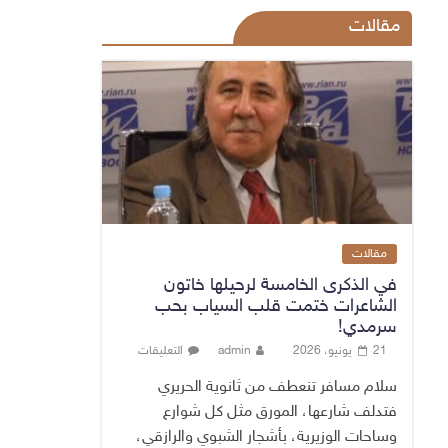
مقالات
مقالات
في الذكرى الخامسة لرحيلها خاتون
الشاعرات ختمت قلب السياب بحب
سرمدي!
21 يونيو، 2026
admin
التعليقات
سلام مسافر تنعطف من ثانوية الحريري
فتدلف شارعها، المورق مثل كل شوارع
وساحات الوزيرية، بأشجار الشبوي والرازقي،