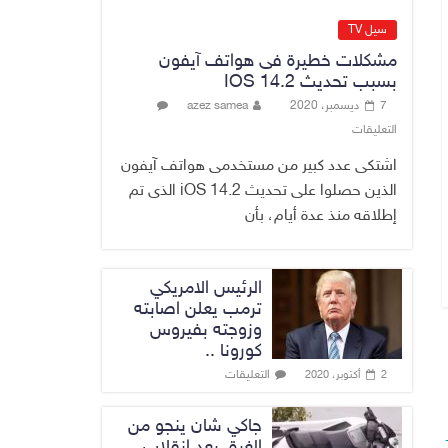
No Comment
سيل TV
وزارة الخزانة
مشكلات خطيرة فى هواتف آيفون
الأمريكية تعلن إلغاء
بسبب تحديث IOS 14.2
عقوبات مرتبطة
7 ديسمبر، 2020
azez samea
بإيران
التعليقات
5 أغسطس، 2026
No Comment
اشتكى عدد كبير من مستخدمى هواتف آيفون
الذين حصلوا على تحديث iOS 14.2 الذى تم
إطلاقه منذ عدة أيام، بأن
الرئيس الامريكي
ترمب يعلن اصابته
وزوجته بفيروس
كورونا ..
التعليقات
2 أكتوبر، 2020
جاكي شان ينجو من
الغرق بعد إنقلاب