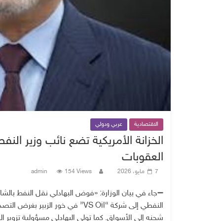
الاقتصادية
عربي ودولي
الخزانة الأمريكية تضع نائب وزير الن
العقوبات
7 مايو، 2026
154 Views
admin
‏➖جاء في بيان الوزارة: «فوض البهادلي نقل النفط بالش
شحنه إلى الأسواق. كما تولى البهادلي مسؤولية تزوير 