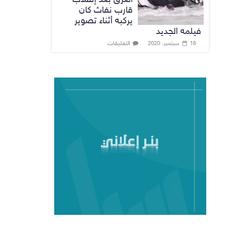
قارب نفاث كان
يركبه أثناء تصوير
فيلمه الجديد
التعليقات
16 سبتمبر، 2020