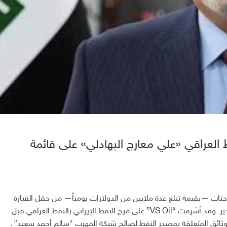
فط العراقي «علي معارج البهادلي» على قائمة
احنات —بقيمة تبلغ عدة ملايين من الدولارات يومياً— من حقل القيارة
النفطي إلى شركة “VS Oil” في خور الزبير بغرض التصدير. وقد أشرفت “VS Oil” على مزج النفط الإيراني بالنفط العراقي قبل
الوثائق المتعلقة بمصدر النفط لصالح شبكة المهرب “سالم أحمد سعيد”،