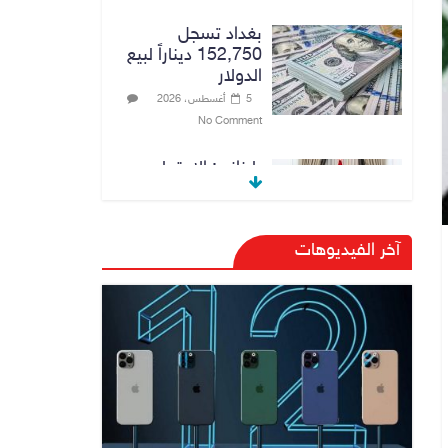
بغداد تسجل
152,750 ديناراً لبيع
الدولار
5 أغسطس، 2026
No Comment
بارزاني: الاجتماع
الذي عقد مع رئيس
الوزراء علي الزيدي
كان مثمراً
آخر الفيديوهات
5 أغسطس، 2026
No Comment
وزير الخارجية يبحث
مع نظيره السعودي
ترتيبات زيارة مرتقبة
لوفد أمني عراقي إلى
السعودية
5 أغسطس، 2026