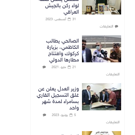
لواء ركن بالجيش
العراقي
31 أغسطس، 2023
التعليقات
الصالحي يطالب
الكاظمي، بزيارة
كركوك وافتتاح
مطارها الدولي
21 مايو، 2021
التعليقات
وزير العدل يعلن عن
غلق التسجيل القاري
بسامراء لمدة شهر
واحد
5 يونيو، 2023
التعليقات