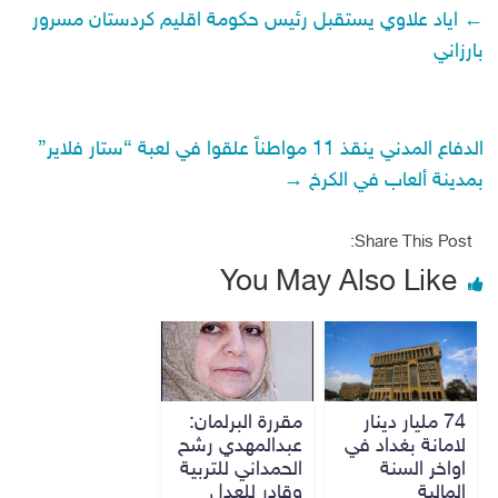
←
اياد علاوي يستقبل رئيس حكومة اقليم كردستان مسرور
بارزاني
الدفاع المدني ينقذ 11 مواطناً علقوا في لعبة “ستار فلاير”
بمدينة ألعاب في الكرخ
→
Share This Post:
You May Also Like
74 مليار دينار
مقررة البرلمان:
لامانة بغداد في
عبدالمهدي رشح
اواخر السنة
الحمداني للتربية
المالية
وقادر للعدل