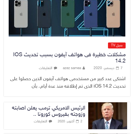
الأمنية في نينوى وجهود دعم
الاستقرار
6 أغسطس، 2026
No Comment
سيل TV
مشكلات خطيرة فى هواتف آيفون بسبب تحديث IOS
14.2
7 ديسمبر، 2020
azez samea
التعليقات
اشتكى عدد كبير من مستخدمى هواتف آيفون الذين حصلوا على
تحديث iOS 14.2 الذى تم إطلاقه منذ عدة أيام، بأن
الرئيس الامريكي ترمب يعلن اصابته
وزوجته بفيروس كورونا ..
التعليقات
2 أكتوبر، 2020