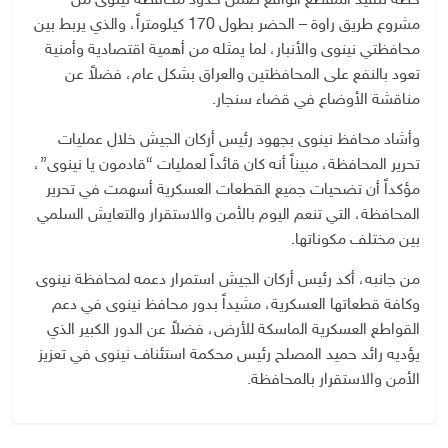
خطة تنفيذ المقطع الواقع ضمن حدود محافظة نينوى من
مشروع طريق راوة – الحضر بطول 170 كيلومتراً، والذي يربط بين
محافظتي نينوى والأنبار، لما يمثله من أهمية اقتصادية وأمنية
تعود بالنفع على المحافظتين والعراق بشكل عام، فضلاً عن
مناقشة الأوضاع في قضاء سنجار.
وأشاد محافظ نينوى بجهود رئيس أركان الجيش خلال عمليات
تحرير المحافظة، مبيناً أنه كان قائداً لعمليات “قادمون يا نينوى”،
مؤكداً أن تضحيات جميع القطعات العسكرية أسهمت في تحرير
المحافظة، التي تنعم اليوم بالأمن والاستقرار والتعايش السلمي
بين مختلف مكوناتها.
من جانبه، أكد رئيس أركان الجيش استمرار دعمه لمحافظة نينوى
وكافة قطعاتها العسكرية، مشيداً بدور محافظ نينوى في دعم
القواطع العسكرية الماسكة للأرض، فضلاً عن الدور الكبير الذي
يؤديه رائد حميد المصلح رئيس محكمة استئناف نينوى في تعزيز
الأمن والاستقرار بالمحافظة.