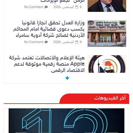
الزمن” لجمع الإيرادات
6 أغسطس، 2026
No Comment
وزارة العدل تحقق انجازا قانونيا
بكسب دعوى قضائية امام المحاكم
الأردنية لصالح شركة أدوية سامراء
6 أغسطس، 2026
No Comment
هيئة الإعلام والاتصالات تعتمد شركة
Apple منصة رقمية موثوقة لدعم
الاقتصاد الرقمي
6 أغسطس، 2026
No Comment
رئيس هيئة النزاهة: لا مظلة تحمي
آخر الفيديوهات
الفاسدين والمال العام أمانة
6 أغسطس، 2026
No Comment
الدخيل والشمري يبحثان الملفات