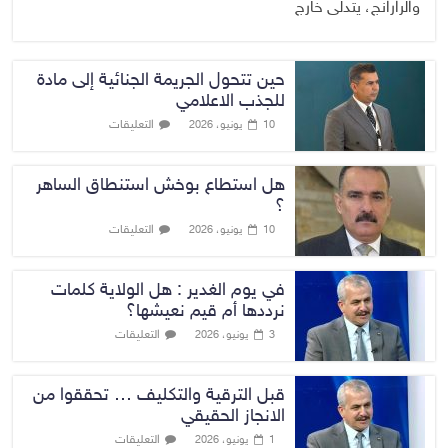
والرارانج، يتدلى خارج
حين تتحول الجريمة الجنائية إلى مادة
للجذب الاعلامي
التعليقات
10 يونيو، 2026
هل استطاع بوخش استنطاق الساهر
؟
التعليقات
10 يونيو، 2026
في يوم الغدير : هل الولاية كلمات
نرددها أم قيم نعيشها؟
التعليقات
3 يونيو، 2026
قبل الترقية والتكليف … تحققوا من
الانجاز الحقيقي
التعليقات
1 يونيو، 2026