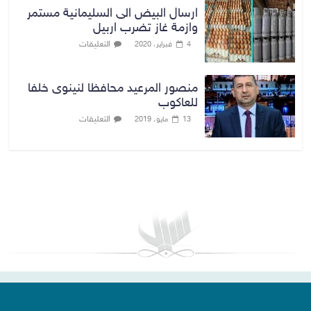
ارسال البيض الى السليمانية مستمر
وازمة غاز تضرب اربيل
التعليقات
4 فبراير، 2020
منصور المرعيد محافظا لنينوى خلفا
للعاكوب
التعليقات
13 مايو، 2019
بغداد توقعات الطقس