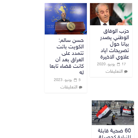
حزب الوفاق
الوطني يصدر
حسن سالم:
بيانا حول
الكويت باتت
تصريحات اياد
تتمدد على
علاوي الاخيرة
العراق بعد أن
17 يونيو، 2020
كانت قضاء تابعا
التعليقات
له
5 يونيو، 2023
التعليقات
60 ضحية قابلة
للزيادة كحصيلة