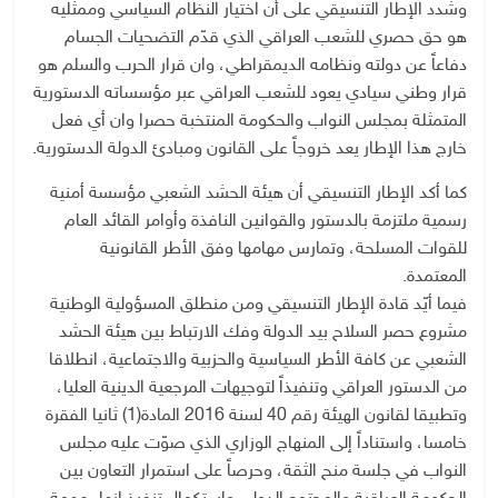
وشدد الإطار التنسيقي على أن اختيار النظام السياسي وممثليه
هو حق حصري للشعب العراقي الذي قدّم التضحيات الجسام
دفاعاً عن دولته ونظامه الديمقراطي، وان قرار الحرب والسلم هو
قرار وطني سيادي يعود للشعب العراقي عبر مؤسساته الدستورية
المتمثلة بمجلس النواب والحكومة المنتخبة حصرا وان أي فعل
خارج هذا الإطار يعد خروجاً على القانون ومبادئ الدولة الدستورية.
كما أكد الإطار التنسيقي أن هيئة الحشد الشعبي مؤسسة أمنية
رسمية ملتزمة بالدستور والقوانين النافذة وأوامر القائد العام
للقوات المسلحة، وتمارس مهامها وفق الأطر القانونية
المعتمدة.
فيما أيّد قادة الإطار التنسيقي ومن منطلق المسؤولية الوطنية
مشروع حصر السلاح بيد الدولة وفك الارتباط بين هيئة الحشد
الشعبي عن كافة الأطر السياسية والحزبية والاجتماعية، انطلاقا
من الدستور العراقي وتنفيذاً لتوجيهات المرجعية الدينية العليا،
وتطبيقا لقانون الهيئة رقم 40 لسنة 2016 المادة(1) ثانيا الفقرة
خامسا، واستناداً إلى المنهاج الوزاري الذي صوّت عليه مجلس
النواب في جلسة منح الثقة، وحرصاً على استمرار التعاون بين