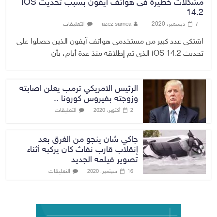
مشكلات خطيرة فى هواتف آيفون بسبب تحديث IOS
14.2
7 ديسمبر، 2020
azez samea
التعليقات
اشتكى عدد كبير من مستخدمى هواتف آيفون الذين حصلوا على
تحديث iOS 14.2 الذى تم إطلاقه منذ عدة أيام، بأن
الرئيس الامريكي ترمب يعلن اصابته
وزوجته بفيروس كورونا ..
التعليقات
2 أكتوبر، 2020
جاكي شان ينجو من الغرق بعد
إنقلاب قارب نفاث كان يركبه أثناء
تصوير فيلمه الجديد
التعليقات
16 سبتمبر، 2020