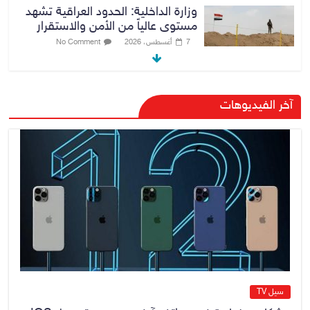
وزارة الداخلية: الحدود العراقية تشهد
مستوى عالياً من الأمن والاستقرار
7 أغسطس، 2026
No Comment
القضاء الأعلى: القبض على عدد من
آخر الفيديوهات
موظفي بلدية الناصرية ومعقبين
ضبطت بحوزتهم مستندات وأختام
مزورة
7 أغسطس، 2026
No Comment
محكمة أمريكية تلزم “ميتا” بدفع
567 مليون دولار
7 أغسطس، 2026
No Comment
سيل TV