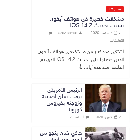
المالية والبنك
سيل TV
المركزي يبحثان تعزيز
مشكلات خطيرة فى هواتف آيفون
التنسيق المالي
بسبب تحديث IOS 14.2
والنقدي ودعم
7 ديسمبر، 2020
azez samea
الاستقرار الاقتصادي
التعليقات
9 أغسطس، 2026
No Comment
اشتكى عدد كبير من مستخدمى هواتف آيفون
الذين حصلوا على تحديث iOS 14.2 الذى تم
إطلاقه منذ عدة أيام، بأن
الرئيس الامريكي
ترمب يعلن اصابته
وزوجته بفيروس
كورونا ..
التعليقات
2 أكتوبر، 2020
جاكي شان ينجو من
الغرق بعد إنقلاب