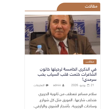
مقالات
مقالات
في الذكرى الخامسة لرحيلها خاتون
الشاعرات ختمت قلب السياب بحب
سرمدي!
21 يونيو، 2026
admin
التعليقات
سلام مسافر تنعطف من ثانوية الحريري
فتدلف شارعها، المورق مثل كل شوارع
وساحات الوزيرية، بأشجار الشبوي والرازقي،