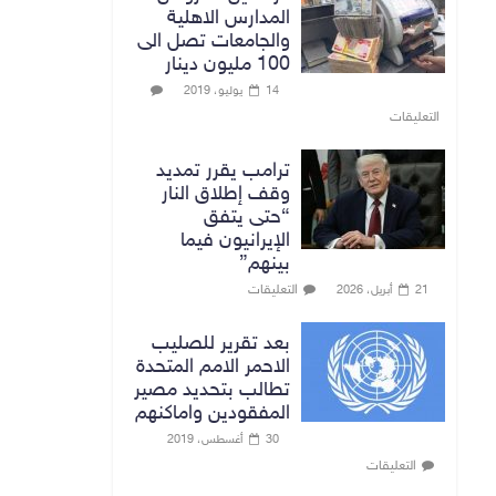
المدارس الاهلية
والجامعات تصل الى
100 مليون دينار
14 يوليو، 2019
التعليقات
ترامب يقرر تمديد
وقف إطلاق النار
“حتى يتفق
الإيرانيون فيما
بينهم”
التعليقات
21 أبريل، 2026
بعد تقرير للصليب
الاحمر الامم المتحدة
تطالب بتحديد مصير
المفقودين واماكنهم
30 أغسطس، 2019
التعليقات