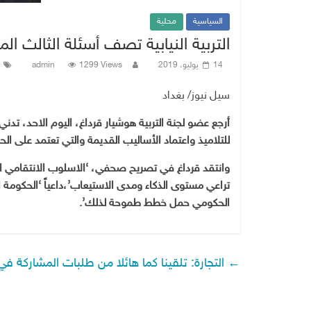
السياسية
محلية
التربية النيابية تصف أسئلة الثالث الم
14 يوليو، 2019
1299 Views
admin
سيل نيوز/ بغداد
أرجع عضو لجنة التربية هوشيار قرداغ، اليوم الاحد، تدن
للتلاميذ واعتماد الأساليب القديمة والتي تعتمد على الح
وانتقد قرداغ في تصريح صحفي، ‘الاسلوب الانتقامي الذي
تراعي مستوى الذكاء ومدى الاستيعاب’،داعياً ‘الحكومة 
الحكومي حمل خطط طموحة لذلك’.
←
التجارة: تلقينا كما هائلا من طلبات المشاركة ف