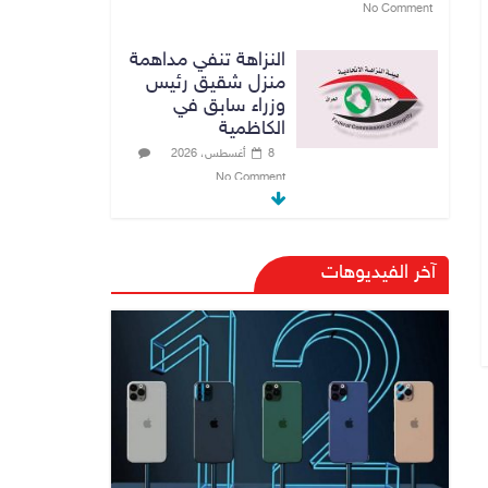
مرور أربيل تعلن
تفاصيل ورسوم
تظليل زجاج السيارات
9 أغسطس، 2026
No Comment
صدور أمر قبض
بحق وزير العمل
السابق أحمد الأسدي
9 أغسطس، 2026
آخر الفيديوهات
No Comment
الدخيل يفتتح
مستشفى الأورام
والطب النووي
التخصصي في
الموصل
9 أغسطس، 2026
No Comment