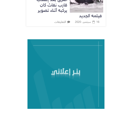
قارب نفاث كان
يركبه أثناء تصوير
فيلمه الجديد
التعليقات
16 سبتمبر، 2020