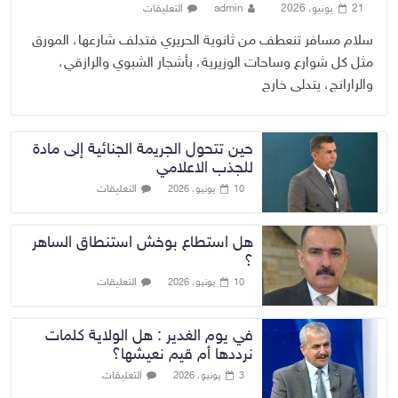
21 يونيو، 2026
admin
التعليقات
سلام مسافر تنعطف من ثانوية الحريري فتدلف شارعها، المورق
مثل كل شوارع وساحات الوزيرية، بأشجار الشبوي والرازقي،
والرارانج، يتدلى خارج
حين تتحول الجريمة الجنائية إلى مادة
للجذب الاعلامي
التعليقات
10 يونيو، 2026
هل استطاع بوخش استنطاق الساهر
؟
التعليقات
10 يونيو، 2026
في يوم الغدير : هل الولاية كلمات
نرددها أم قيم نعيشها؟
التعليقات
3 يونيو، 2026