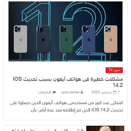
القضاء الأعلى: القبض على عدد من
موظفي بلدية الناصرية ومعقبين
ضبطت بحوزتهم مستندات وأختام
مزورة
7 أغسطس، 2026
No Comment
سيل TV
مشكلات خطيرة فى هواتف آيفون بسبب تحديث IOS
14.2
7 ديسمبر، 2020
azez samea
التعليقات
اشتكى عدد كبير من مستخدمى هواتف آيفون الذين حصلوا على
تحديث iOS 14.2 الذى تم إطلاقه منذ عدة أيام، بأن