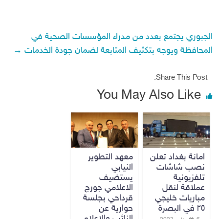
الجبوري يجتمع بعدد من مدراء المؤسسات الصحية في
المحافظة ويوجه بتكثيف المتابعة لضمان جودة الخدمات
→
Share This Post:
You May Also Like
امانة بغداد تعلن
معهد التطوير
نصب شاشات
النيابي
تلفزيونية
يستضيف
عملاقة لنقل
الاعلامي جورج
مباريات خليجي
قرداحي بجلسة
٢٥ في البصرة
حوارية عن
النائب والاعلام