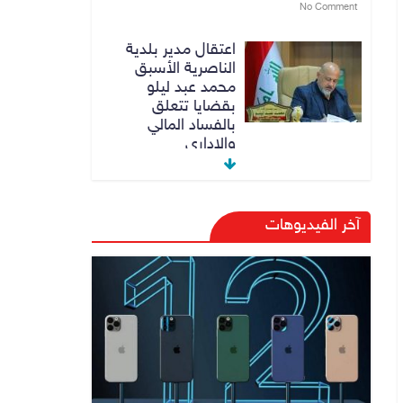
No Comment
اعتقال مدير بلدية
الناصرية الأسبق
محمد عبد ليلو
بقضايا تتعلق
بالفساد المالي
والاداري
8 أغسطس، 2026
No Comment
النزاهة تنفي مداهمة
آخر الفيديوهات
منزل شقيق رئيس
وزراء سابق في
الكاظمية
8 أغسطس، 2026
No Comment
رئيس حكومة إقليم
كردستان مسرور
بارزاني ينفي ما يشاع