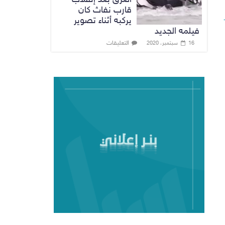
قارب نفاث كان
يركبه أثناء تصوير
فيلمه الجديد
التعليقات
16 سبتمبر، 2020