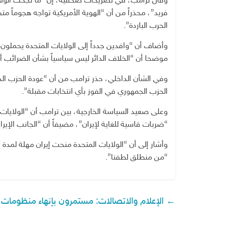
وقال ترامب، في تصريحات صحفية، إن “ما نجحت الولايات
فريد”، محذراً من أن “الهوية الأمريكية تواجه هجوماً مت
الحرب الباردة”.
وأضاف أن “وافدين جدداً إلى الولايات المتحدة يحملون 
موضحا أن “الخلاف الدائر ليس سياسياً بشأن الضرائب أو ا
وفي الشأن الداخلي، حذر ترامب من أن “عودة الحزب الد
الحزب الجمهوري في الفوز بأي انتخابات مقبلة”.
وعلى صعيد السياسة الخارجية، بين ترامب أن “الولايا
“ضربات قاسية للغاية لإيران”، مضيفاً أن “الجانب ال
وأشار إلى أن “الولايات المتحدة منحت إيران مهلة لمدة 
“من منطلق لطفنا”.
←
الإعلام والاتصالات: مستمرون بإنهاء منظومات ا