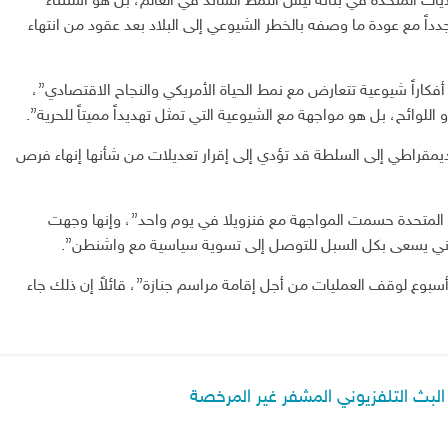
 المتحدة في بنائه ليس النمط السائد في العالم، بل هو استثناء
جدداً مع عودة ما وصفه بالخطر الشيوعي إلى البلاد بعد عقود من انتهاء
أفكاراً شيوعية تتعارض مع نمط الحياة الأمريكي والنجاح الاقتصادي”،
للوائح، بل هو مواجهة مع الشيوعية التي تمثل تهديداً مميتاً للحرية”.
يمقراطي إلى السلطة قد تؤدي إلى إقرار تعديلات من شأنها إنهاء فرص
ت المتحدة حسمت المواجهة مع فنزويلا في يوم واحد”، وإنها وجهت
إيراني يسعى بكل السبل للتوصل إلى تسوية سياسية مع واشنطن”.
أسبوع لوقف العمليات من أجل إقامة مراسم جنازة”، قائلاً إن ذلك جاء
لبث التلفزيوني المشفر غير المرخصة