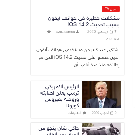
عن وجود عسكري
أمريكي في بعض
سيل TV
قواعد الإقليم
مشكلات خطيرة فى هواتف آيفون
8 أغسطس، 2026
No Comment
بسبب تحديث IOS 14.2
7 ديسمبر، 2020
azez samea
الدخيل يتابع ميدانياً
التعليقات
سير العمل في
المشاريع
اشتكى عدد كبير من مستخدمى هواتف آيفون
الاستراتيجية
الذين حصلوا على تحديث iOS 14.2 الذى تم
بالموصل ويشدد
إطلاقه منذ عدة أيام، بأن
على ضرورة إنجازها
8 أغسطس، 2026
No Comment
الرئيس الامريكي
ترمب يعلن اصابته
وزوجته بفيروس
كورونا ..
التعليقات
2 أكتوبر، 2020
جاكي شان ينجو من
الغرق بعد إنقلاب