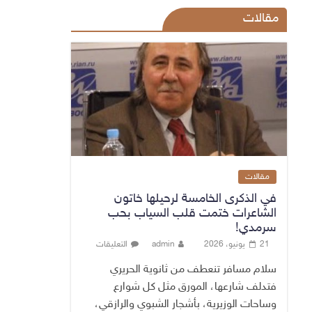
مقالات
مقالات
في الذكرى الخامسة لرحيلها خاتون
الشاعرات ختمت قلب السياب بحب
سرمدي!
21 يونيو، 2026
admin
التعليقات
سلام مسافر تنعطف من ثانوية الحريري
فتدلف شارعها، المورق مثل كل شوارع
وساحات الوزيرية، بأشجار الشبوي والرازقي،