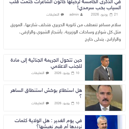
في الذكرى الخامسة لرحيلها خاتون الشاعرات ختمت قلب
السياب بحب سرمدي!
21 يونيو، 2026
admin
التعليقات
سلام مسافر تنعطف من ثانوية الحريري فتدلف شارعها، المورق
مثل كل شوارع وساحات الوزيرية، بأشجار الشبوي والرازقي،
والرارانج، يتدلى خارج
حين تتحول الجريمة الجنائية إلى مادة
للجذب الاعلامي
التعليقات
10 يونيو، 2026
هل استطاع بوخش استنطاق الساهر
؟
التعليقات
10 يونيو، 2026
في يوم الغدير : هل الولاية كلمات
نرددها أم قيم نعيشها؟