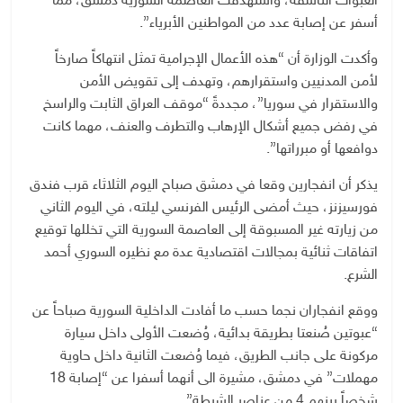
العبوات الناسفة، واستهدفت العاصمة السورية دمشق، مما
أسفر عن إصابة عدد من المواطنين الأبرياء”.
وأكدت الوزارة أن “هذه الأعمال الإجرامية تمثل انتهاكاً صارخاً
لأمن المدنيين واستقرارهم، وتهدف إلى تقويض الأمن
والاستقرار في سوريا”، مجددةً “موقف العراق الثابت والراسخ
في رفض جميع أشكال الإرهاب والتطرف والعنف، مهما كانت
دوافعها أو مبرراتها”.
يذكر أن انفجارين وقعا في دمشق صباح اليوم الثلاثاء قرب فندق
فورسيزنز، حيث أمضى الرئيس الفرنسي ليلته، في اليوم الثاني
من زيارته غير المسبوقة إلى العاصمة السورية التي تخللها توقيع
اتفاقات ثنائية بمجالات اقتصادية عدة مع نظيره السوري أحمد
الشرع.
ووقع انفجاران نجما حسب ما أفادت الداخلية السورية صباحاً عن
“عبوتين صُنعتا بطريقة بدائية، وُضعت الأولى داخل سيارة
مركونة على جانب الطريق، فيما وُضعت الثانية داخل حاوية
مهملات” في دمشق، مشيرة الى أنهما أسفرا عن “إصابة 18
شخصاً بينهم 4 من عناصر الشرطة”.