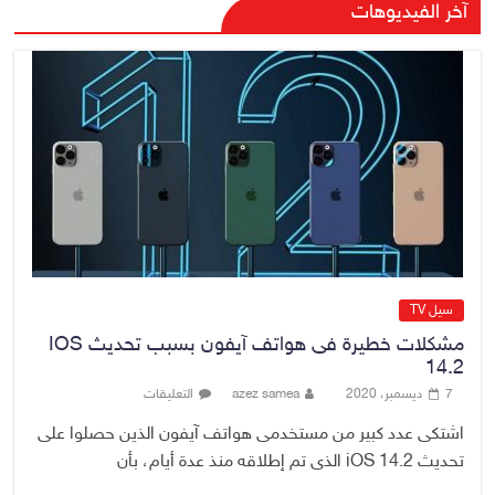
آخر الفيديوهات
الفاسدين والمال العام أمانة
6 أغسطس، 2026
No Comment
الدخيل والشمري يبحثان الملفات
الأمنية في نينوى وجهود دعم
الاستقرار
6 أغسطس، 2026
No Comment
سيل TV
مشكلات خطيرة فى هواتف آيفون بسبب تحديث IOS
14.2
7 ديسمبر، 2020
azez samea
التعليقات
اشتكى عدد كبير من مستخدمى هواتف آيفون الذين حصلوا على
تحديث iOS 14.2 الذى تم إطلاقه منذ عدة أيام، بأن