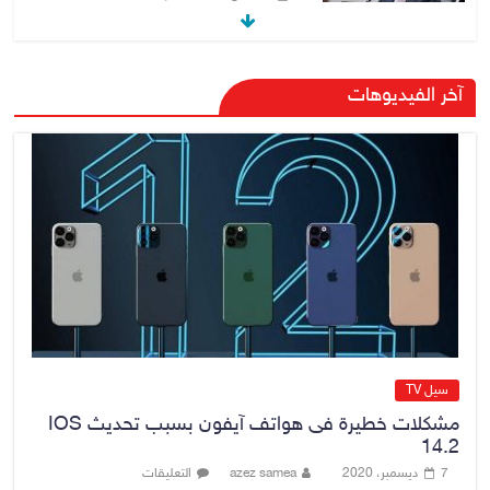
هيئة الإعلام والاتصالات تعتمد شركة
آخر الفيديوهات
Apple منصة رقمية موثوقة لدعم
الاقتصاد الرقمي
6 أغسطس، 2026
No Comment
رئيس هيئة النزاهة: لا مظلة تحمي
الفاسدين والمال العام أمانة
6 أغسطس، 2026
No Comment
سيل TV
مشكلات خطيرة فى هواتف آيفون بسبب تحديث IOS
14.2
7 ديسمبر، 2020
azez samea
التعليقات