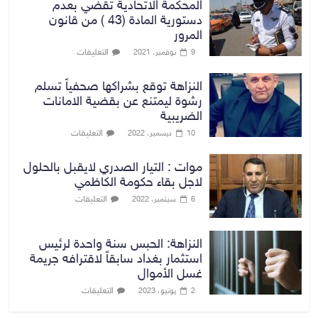
المحكمة الاتحادية تقضي بعدم
دستورية المادة (43 ) من قانون
المرور
التعليقات
9 نوفمبر، 2021
النزاهة توقع بشراكها صحفياً تسلم
رشوة ليمتنع عن بقضية الامانات
الضريبية
التعليقات
10 ديسمبر، 2022
موات : التيار الصدري لايقبل بالحلول
لاجل بقاء حكومة الكاظمي
التعليقات
6 سبتمبر، 2022
النزاهة: الحبس سنة واحدة لرئيس
استثمار بغداد سابقاً لاقترافه جريمة
غسل الأموال
التعليقات
2 يونيو، 2023