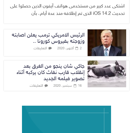
اشتكى عدد كبير من مستخدمى هواتف آيفون الذين حصلوا على
تحديث iOS 14.2 الذى تم إطلاقه منذ عدة أيام، بأن
الرئيس الامريكي ترمب يعلن اصابته
وزوجته بفيروس كورونا ..
التعليقات
2 أكتوبر، 2020
جاكي شان ينجو من الغرق بعد
إنقلاب قارب نفاث كان يركبه أثناء
تصوير فيلمه الجديد
التعليقات
16 سبتمبر، 2020