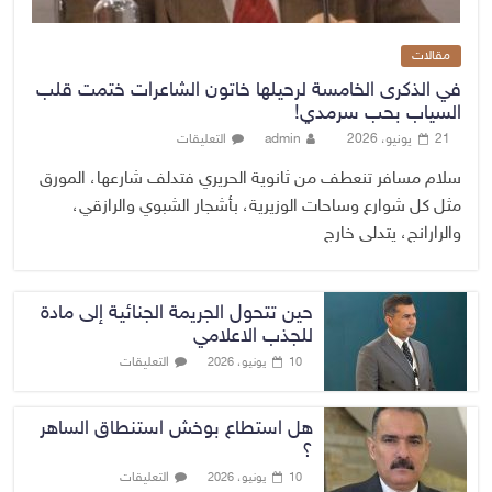
مقالات
في الذكرى الخامسة لرحيلها خاتون الشاعرات ختمت قلب
السياب بحب سرمدي!
21 يونيو، 2026
admin
التعليقات
سلام مسافر تنعطف من ثانوية الحريري فتدلف شارعها، المورق
مثل كل شوارع وساحات الوزيرية، بأشجار الشبوي والرازقي،
والرارانج، يتدلى خارج
حين تتحول الجريمة الجنائية إلى مادة
للجذب الاعلامي
التعليقات
10 يونيو، 2026
هل استطاع بوخش استنطاق الساهر
؟
التعليقات
10 يونيو، 2026