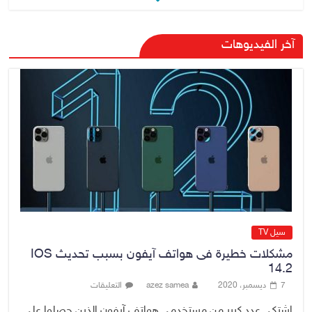
رئيس حكومة إقليم كردستان مسرور
آخر الفيديوهات
بارزاني ينفي ما يشاع عن وجود
عسكري أمريكي في بعض قواعد
الإقليم
8 أغسطس، 2026
No Comment
الدخيل يتابع ميدانياً سير العمل في
المشاريع الاستراتيجية بالموصل
ويشدد على ضرورة إنجازها
8 أغسطس، 2026
No Comment
سيل TV
مشكلات خطيرة فى هواتف آيفون بسبب تحديث IOS
14.2
7 ديسمبر، 2020
azez samea
التعليقات
اشتكى عدد كبير من مستخدمى هواتف آيفون الذين حصلوا على