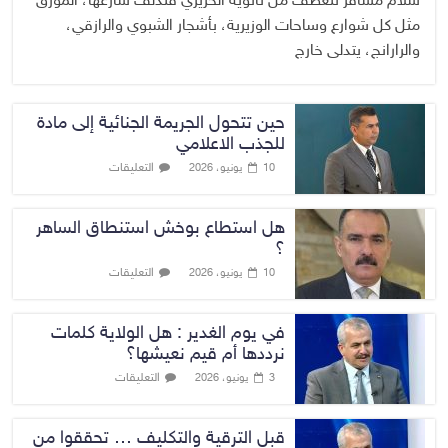
سلام مسافر تنعطف من ثانوية الحريري فتدلف شارعها، المورق
مثل كل شوارع وساحات الوزيرية، بأشجار الشبوي والرازقي،
والرارانج، يتدلى خارج
حين تتحول الجريمة الجنائية إلى مادة
للجذب الاعلامي
التعليقات
10 يونيو، 2026
هل استطاع بوخش استنطاق الساهر
؟
التعليقات
10 يونيو، 2026
في يوم الغدير : هل الولاية كلمات
نرددها أم قيم نعيشها؟
التعليقات
3 يونيو، 2026
قبل الترقية والتكليف … تحققوا من