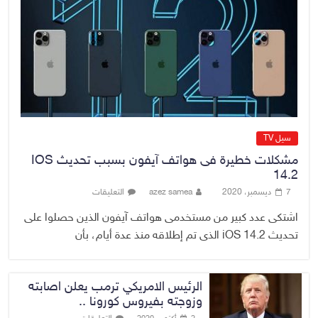
رئيس هيئة النزاهة: لا مظلة تحمي
الفاسدين والمال العام أمانة
6 أغسطس، 2026
No Comment
سيل TV
مشكلات خطيرة فى هواتف آيفون بسبب تحديث IOS
14.2
7 ديسمبر، 2020
azez samea
التعليقات
اشتكى عدد كبير من مستخدمى هواتف آيفون الذين حصلوا على
تحديث iOS 14.2 الذى تم إطلاقه منذ عدة أيام، بأن
الرئيس الامريكي ترمب يعلن اصابته
وزوجته بفيروس كورونا ..