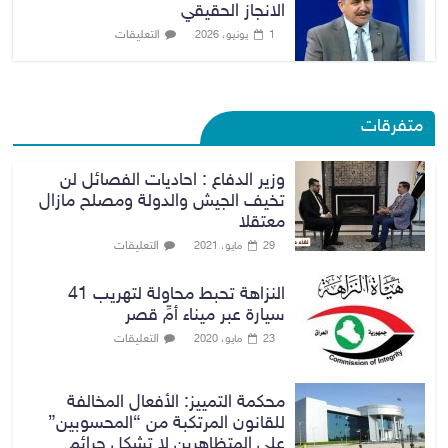
الانجاز الحقيقي
التعليقات
1 يونيو، 2026
متفرقات
وزير الدفاع : احاديات الفصائل لن
تخيف الجيش والدولة ومصلح مازال
معتقلا
التعليقات
29 مايو، 2021
النزاهة تحبط محاولة لتهريب 41
سيارة عبر ميناء أمِّ قصر
التعليقات
23 مايو، 2020
محكمة التمييز: الأفعال المخالفة
للقانون المرتكبة من “المحسوبين”
على المتظاهرين لا تشكل جرائم