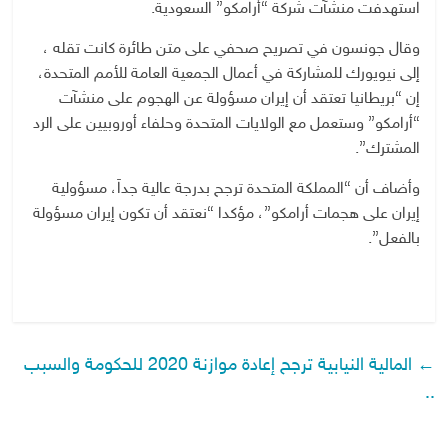
استهدفت منشآت شركة “أرامكو” السعودية.
وقال جونسون في تصريح صحفي على متن طائرة كانت تقله ،
إلى نيويورك للمشاركة في أعمال الجمعية العامة للأمم المتحدة،
إن “بريطانيا تعتقد أن إيران مسؤولة عن الهجوم على منشآت
“أرامكو” وستعمل مع الولايات المتحدة وحلفاء أوروبيين على الرد
المشترك”.
وأضاف أن “المملكة المتحدة ترجح بدرجة عالية جداَ، مسؤولية
إيران على هجمات أرامكو”، مؤكدا “نعتقد أن تكون إيران مسؤولة
بالفعل”.
←
المالية النيابية ترجح إعادة موازنة 2020 للحكومة والسبب
..