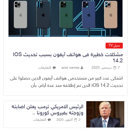
الفاسدين والمال العام أمانة
6 أغسطس، 2026
No Comment
سيل TV
مشكلات خطيرة فى هواتف آيفون بسبب تحديث IOS
14.2
7 ديسمبر، 2020
azez samea
التعليقات
اشتكى عدد كبير من مستخدمى هواتف آيفون الذين حصلوا على
تحديث iOS 14.2 الذى تم إطلاقه منذ عدة أيام، بأن
الرئيس الامريكي ترمب يعلن اصابته
وزوجته بفيروس كورونا ..
التعليقات
2 أكتوبر، 2020