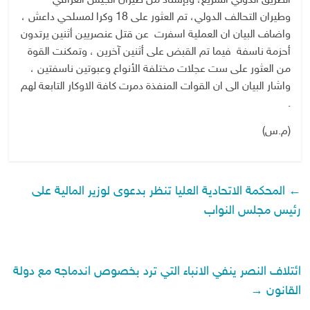
الطريق الدولي السريع، وبإسناد من طيران الجيش العراقي
وطيران التحالف الدولي، تم العثور على 18 وكرا لمسلحي داعش ،
واضاف البيان ان العملية اسفرت عن قتل عنصريين أثنين يرتدون
أحزمة ناسفة فيما تم القبض على أثنين آخرين ، وتمكنت القوة
من العثور على ست عجلات مختلفة الأنواع وعبوتين ناسفتين ،
واشار البيان الى ان القوات المنفذة دمرت كافة الاوكار التابعة لهم
.
(م.س)
←
المحكمة الاتحادية العليا تنظر بدعوى لوزير المالية على
رئيس مجلس النواب
ائتلاف النصر ينفي الانباء التي ترد بخصوص اندماجه مع دولة
القانون
→