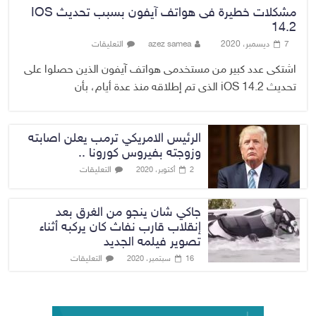
مشكلات خطيرة فى هواتف آيفون بسبب تحديث IOS
14.2
7 ديسمبر، 2020
azez samea
التعليقات
اشتكى عدد كبير من مستخدمى هواتف آيفون الذين حصلوا على
تحديث iOS 14.2 الذى تم إطلاقه منذ عدة أيام، بأن
الرئيس الامريكي ترمب يعلن اصابته
وزوجته بفيروس كورونا ..
التعليقات
2 أكتوبر، 2020
جاكي شان ينجو من الغرق بعد
إنقلاب قارب نفاث كان يركبه أثناء
تصوير فيلمه الجديد
التعليقات
16 سبتمبر، 2020