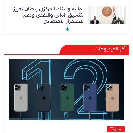
المالية والبنك المركزي يبحثان تعزيز
التنسيق المالي والنقدي ودعم
الاستقرار الاقتصادي
9 أغسطس، 2026
No Comment
النزاهة تنفي مداهمة منزل شقيق
آخر الفيديوهات
رئيس وزراء سابق في الكاظمية
8 أغسطس، 2026
No Comment
رئيس حكومة إقليم كردستان مسرور
بارزاني ينفي ما يشاع عن وجود
عسكري أمريكي في بعض قواعد
الإقليم
8 أغسطس، 2026
No Comment
سيل TV