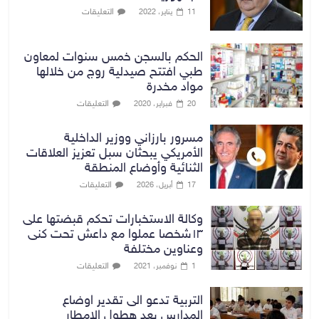
التعليقات
11 يناير، 2022
الحكم بالسجن خمس سنوات لمعاون
طبي افتتح صيدلية روج من خلالها
مواد مخدرة
التعليقات
20 فبراير، 2020
مسرور بارزاني ووزير الداخلية
الأمريكي يبحثان سبل تعزيز العلاقات
الثنائية وأوضاع المنطقة
التعليقات
17 أبريل، 2026
وكالة الاستخبارات تحكم قبضتها على
١٣شخصا عملوا مع داعش تحت كنى
وعناوين مختلفة
التعليقات
1 نوفمبر، 2021
التربية تدعو الى تقدير اوضاع
المدارس بعد هطول الامطار