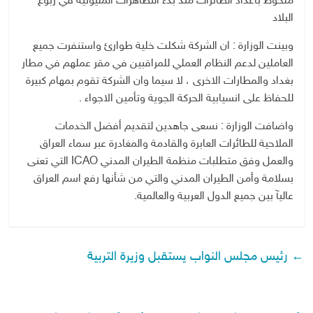
ملحوظ باعداد الطائرات منذ بدء التظاهرات المليونية في ربوع
البلاد
وبينت الوزارة : ان الشركة شكلت خلية طوارئ واستنفرت جميع
العاملين لدعم النظام العملي للمراقبين في مقر عملهم في مطار
بغداد والمطارات الاخرى ، لا سيما وان الشركة تقوم بمهام كبيرة
للحفاظ على انسيابية الحركة الجوية وتأمين الاجواء .
واضافت الوزارة : نسعى جاهدين لتقديم أفضل الخدمات
الملاحية للطائرات العابرة والقادمة والمغادرة عبر سماء العراق
والعمل وفق متطلبات منظمة الطيران المدني ICAO التي تعنى
بسلامة وأمن الطيران المدني والتي من شأنها رفع اسم العراق
عاليآ بين جميع الدول العربية والعالمية.
←
رئيس مجلس النواب يستقبل وزيرة التربية