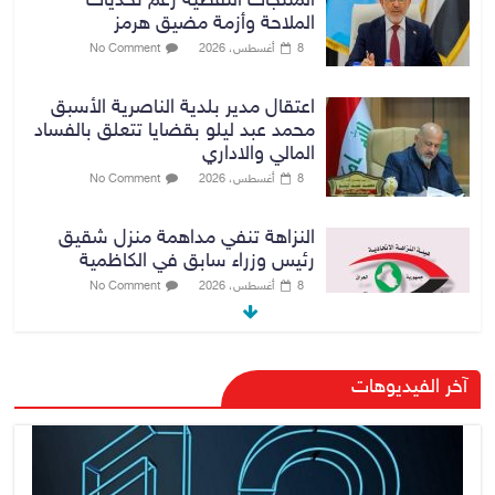
المنتجات النفطية رغم تحديات
الملاحة وأزمة مضيق هرمز
8 أغسطس، 2026
No Comment
اعتقال مدير بلدية الناصرية الأسبق
محمد عبد ليلو بقضايا تتعلق بالفساد
المالي والاداري
8 أغسطس، 2026
No Comment
النزاهة تنفي مداهمة منزل شقيق
رئيس وزراء سابق في الكاظمية
8 أغسطس، 2026
No Comment
رئيس حكومة إقليم كردستان مسرور
آخر الفيديوهات
بارزاني ينفي ما يشاع عن وجود
عسكري أمريكي في بعض قواعد
الإقليم
8 أغسطس، 2026
No Comment