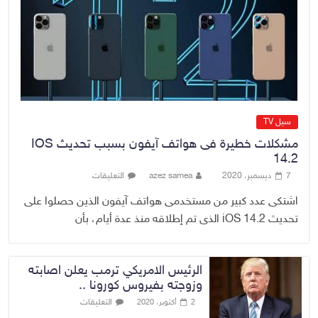
الدخيل يتابع ميدانياً سير العمل في
المشاريع الاستراتيجية بالموصل
ويشدد على ضرورة إنجازها
8 أغسطس، 2026
No Comment
سيل TV
مشكلات خطيرة فى هواتف آيفون بسبب تحديث IOS
14.2
7 ديسمبر، 2020
azez samea
التعليقات
اشتكى عدد كبير من مستخدمى هواتف آيفون الذين حصلوا على
تحديث iOS 14.2 الذى تم إطلاقه منذ عدة أيام، بأن
الرئيس الامريكي ترمب يعلن اصابته
وزوجته بفيروس كورونا ..
التعليقات
2 أكتوبر، 2020