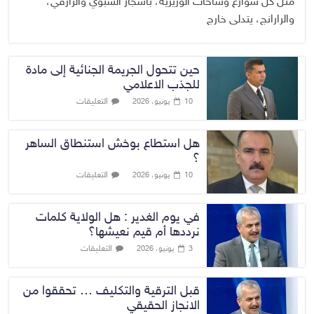
مثل كل شوارع وساحات الوزيرية، بأشجار الشبوي والرازقي،
والرارانج، يتدلى خارج
حين تتحول الجريمة الجنائية إلى مادة
للجذب الاعلامي
التعليقات
10 يونيو، 2026
هل استطاع بوخش استنطاق الساهر
؟
التعليقات
10 يونيو، 2026
في يوم الغدير : هل الولاية كلمات
نرددها أم قيم نعيشها؟
التعليقات
3 يونيو، 2026
قبل الترقية والتكليف … تحققوا من
الانجاز الحقيقي