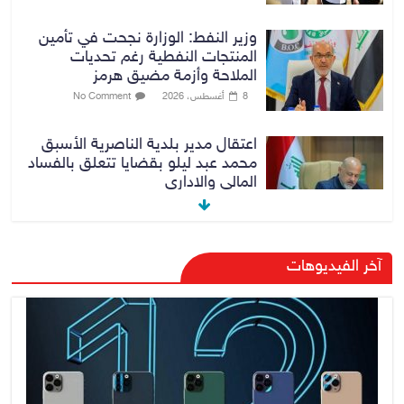
وزير النفط: الوزارة نجحت في تأمين
المنتجات النفطية رغم تحديات
الملاحة وأزمة مضيق هرمز
8 أغسطس، 2026
No Comment
اعتقال مدير بلدية الناصرية الأسبق
محمد عبد ليلو بقضايا تتعلق بالفساد
المالي والاداري
8 أغسطس، 2026
No Comment
النزاهة تنفي مداهمة منزل شقيق
آخر الفيديوهات
رئيس وزراء سابق في الكاظمية
8 أغسطس، 2026
No Comment
رئيس حكومة إقليم كردستان مسرور
بارزاني ينفي ما يشاع عن وجود
عسكري أمريكي في بعض قواعد