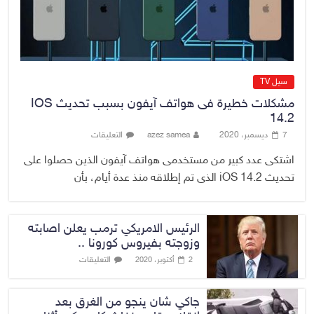
الإقليم
8 أغسطس، 2026
No Comment
سيل TV
مشكلات خطيرة فى هواتف آيفون بسبب تحديث IOS
14.2
7 ديسمبر، 2020
azez samea
التعليقات
اشتكى عدد كبير من مستخدمى هواتف آيفون الذين حصلوا على
تحديث iOS 14.2 الذى تم إطلاقه منذ عدة أيام، بأن
الرئيس الامريكي ترمب يعلن اصابته
وزوجته بفيروس كورونا ..
التعليقات
2 أكتوبر، 2020
جاكي شان ينجو من الغرق بعد