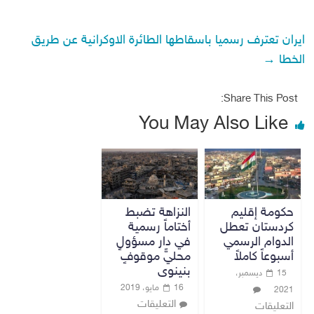
ايران تعترف رسميا باسقاطها الطائرة الاوكرانية عن طريق
الخطا
→
Share This Post:
You May Also Like
حكومة إقليم
النزاهة تضبط
كردستان تعطل
أختاماً رسمية
الدوام الرسمي
في دار مسؤولٍ
أسبوعاً كاملاً
محليٍّ موقوفٍ
بنينوى
15 ديسمبر،
16 مايو، 2019
2021
التعليقات
التعليقات