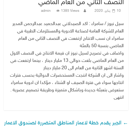
النصف الثاني من العام الماضي
10 يناير، 2020
1385 Views
admin
سيل نيوز / سامراء : اكد الصيدلاني عبدالحميد عبدالرحمن المدير
العام للشركة العامة لصناعة الادوية والمستلزمات الطبية في
سامراء ان نسب الانتاج ارتفعت في النصف الثاني من العام
الماضي بنسبة 50 بالمئة
واضاف في تصريح لسيل نيوز ان قيمة الانتاج في النصف الاول
من العام الماضي بلغت حوالي 13 مليار دينار ، بينما ارتفعت في
الستة اشهر الثانية من العام الى 20 مليار دينار
واشار الى ان الشركة انتجت المستحضرات الدوائية بحسب فترات
انتاجها سواء في فترة الصيف او الشتاء ، مؤكدا ان ادوية سامراء
ستعرض بتعبئة جديدة وباشكال متميزة وطريقة تصميم عصرية .
انتهى
←
الجبر يقدم خطة لاعمار المناطق المتضررة لصندوق الاعمار