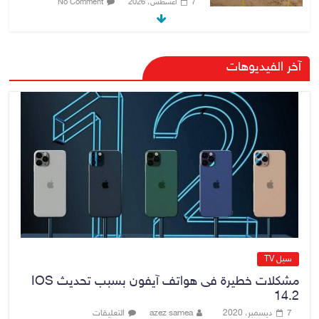
7 أغسطس، 2026
No Comment
القضاء الأعلى: القبض على عدد من
آخر الفيديوهات
موظفي بلدية الناصرية ومعقبين
ضبطت بحوزتهم مستندات وأختام
مزورة
7 أغسطس، 2026
No Comment
محكمة أمريكية تلزم “ميتا” بدفع
567 مليون دولار
7 أغسطس، 2026
No Comment
سيل TV
مشكلات خطيرة فى هواتف آيفون بسبب تحديث IOS
14.2
7 ديسمبر، 2020
azez samea
التعليقات