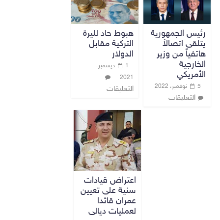
رئيس الجمهورية
هبوط حاد لليرة
يتلقى اتصالاً
التركية مقابل
هاتفياً من وزير
الدولار
الخارجية
1 ديسمبر،
الأمريكي
2021
5 نوفمبر، 2022
التعليقات
التعليقات
اعتراض قيادات
سنية على تعيين
عمران قائدا
لعمليات ديالى