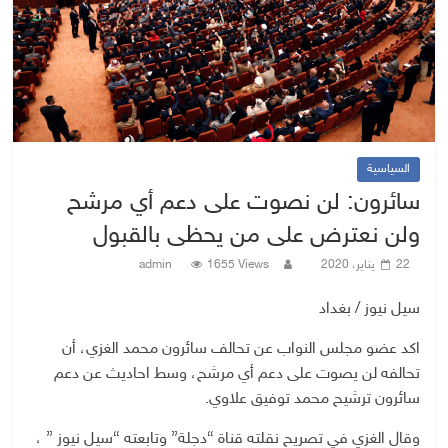
السياسية
سائرون: لن نصوت على دعم أي مرشح
ولن نعترض على من يحظى بالقبول
22 يناير، 2020
1655 Views
admin
سيل نيوز / بغداد
اكد عضو مجلس النواب عن تحالف سائرون محمد الغزي، أن
تحالفه لن يصوت على دعم أي مرشح، وسط احاديث عن دعم
سائرون ترشيح محمد توفيق علاوي.
وقال الغزي في تصريح نقلته قناة “دجلة” وتابعته “سيل نيوز ” ،