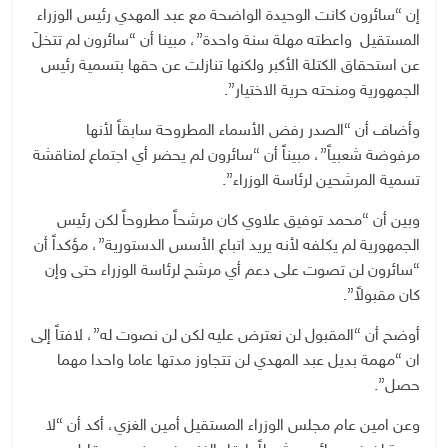
إن “سائرون كانت الوحيدة الواضحة مع عبد المهدي رئيس الوزراء
المستقيل واعطته مهلة سنة واحدة”، مبينا أن “سائرون لم تتخلَ
عن استحقاق الكتلة الأكبر ولكنها تنازلت عن حقها بتسمية رئيس
الجمهورية ومنحته حرية الاختيار”.
وأضاف أن “الصدر رفض الأسماء المطروحة سابقاً لأنها
مرفوضة شعبياً”، مبيناً أن “سائرون لم يحضر أي اجتماع لمناقشة
تسمية المرشحين لرئاسة الوزراء”.
وبين أن “محمد توفيق علاوي كان مرشحاً مطروحاً لكن رئيس
الجمهورية لم يكلفه لأنه يريد اتباع الأسس الدستورية”، مؤكداً أن
“سائرون لن تصوت على دعم أي مرشح لرئاسة الوزراء حتى وإن
كان مقبولاً”.
أوضح أن “المقبول لن نعترض عليه لكن لن نصوت له”، لافتاً إلى
ان “مهمة بديل عبد المهدي لن تتجاوز مدتها عاما واحدا مهما
حصل”.
وعن امين عام مجلس الوزراء المستقيل أمين الغزي، أكد أن “لا