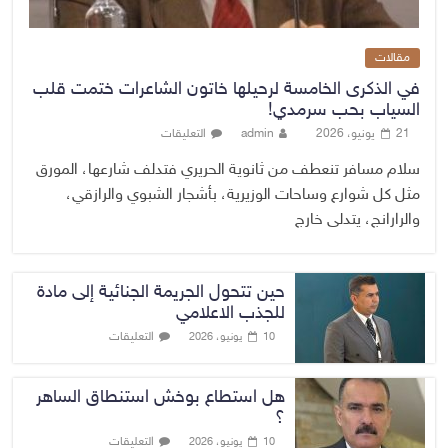
مقالات
في الذكرى الخامسة لرحيلها خاتون الشاعرات ختمت قلب
السياب بحب سرمدي!
21 يونيو، 2026
admin
التعليقات
سلام مسافر تنعطف من ثانوية الحريري فتدلف شارعها، المورق
مثل كل شوارع وساحات الوزيرية، بأشجار الشبوي والرازقي،
والرارانج، يتدلى خارج
حين تتحول الجريمة الجنائية إلى مادة
للجذب الاعلامي
التعليقات
10 يونيو، 2026
هل استطاع بوخش استنطاق الساهر
؟
التعليقات
10 يونيو، 2026