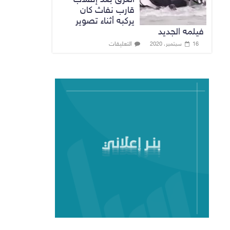
قارب نفاث كان
يركبه أثناء تصوير
فيلمه الجديد
التعليقات
16 سبتمبر، 2020