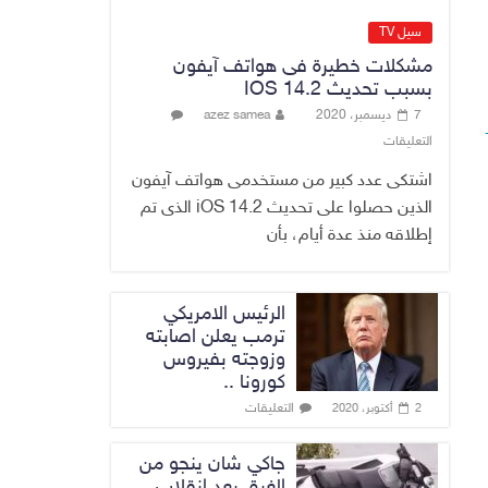
عن وجود عسكري
أمريكي في بعض
سيل TV
قواعد الإقليم
مشكلات خطيرة فى هواتف آيفون
8 أغسطس، 2026
No Comment
بسبب تحديث IOS 14.2
7 ديسمبر، 2020
azez samea
الدخيل يتابع ميدانياً
التعليقات
سير العمل في
المشاريع
اشتكى عدد كبير من مستخدمى هواتف آيفون
الاستراتيجية
الذين حصلوا على تحديث iOS 14.2 الذى تم
بالموصل ويشدد
إطلاقه منذ عدة أيام، بأن
على ضرورة إنجازها
8 أغسطس، 2026
No Comment
الرئيس الامريكي
ترمب يعلن اصابته
وزوجته بفيروس
كورونا ..
التعليقات
2 أكتوبر، 2020
جاكي شان ينجو من
الغرق بعد إنقلاب