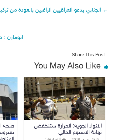
←
الجنابي يدعو العراقيين الراغبين بالعودة من ترك
ابومازن : 
Share This Post:
You May Also Like
الانواء الجوية: الحرارة ستنخفض
نهاية الاسبوع الحالي
بفيروس
المناط
التعليقات
9 يونيو، 2019