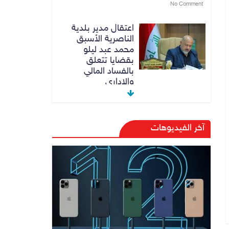
No Comment
اعتقال مدير بلدية
الناصرية الأسبق
محمد عبد ليلو
بقضايا تتعلق
بالفساد المالي
والاداري
8 أغسطس، 2026
No Comment
النزاهة تنفي مداهمة
آخر الفيديوهات
منزل شقيق رئيس
وزراء سابق في
الكاظمية
8 أغسطس، 2026
No Comment
رئيس حكومة إقليم
كردستان مسرور
بارزاني ينفي ما يشاع