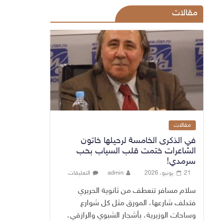
مقالات
مقالات
في الذكرى الخامسة لرحيلها خاتون
الشاعرات ختمت قلب السياب بحب
سرمدي!
21 يونيو، 2026
admin
التعليقات
سلام مسافر تنعطف من ثانوية الحريري
فتدلف شارعها، المورق مثل كل شوارع
وساحات الوزيرية، بأشجار الشبوي والرازقي،