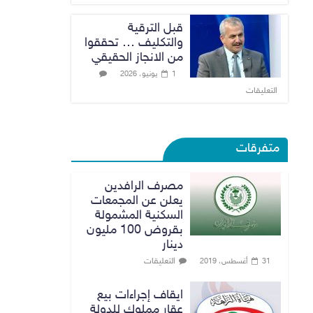
قبل الترقية
والتكليف … تحققوا
من الانجاز الحقيقي
1 يونيو، 2026
التعليقات
متفرقات
مصرف الرافدين
يعلن عن المجمعات
السكنية المشمولة
بقروض 100 مليون
دينار
التعليقات
31 أغسطس، 2019
ايقاف إجراءات بيع
عقار مملوك للدولة