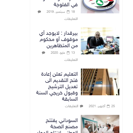
في الفلوجة
18 سبتمبر، 2019
التعليقات
بيرقدار : لايوجد أي
موقوف أو محكوم
من المتظاهرين
13 مايو، 2020
التعليقات
التعليم تعلن إعادة
فتح التقديم الى
تعديل الترشيح
وقبول خريجي السنة
السابقة
التعليقات
25 أكتوبر، 2021
السوداني يفتتح
مصنع الصحة