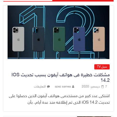
عسكري أمريكي في بعض قواعد
الإقليم
8 أغسطس، 2026
No Comment
الدخيل يتابع ميدانياً سير العمل في
المشاريع الاستراتيجية بالموصل
ويشدد على ضرورة إنجازها
8 أغسطس، 2026
No Comment
سيل TV
مشكلات خطيرة فى هواتف آيفون بسبب تحديث IOS
14.2
7 ديسمبر، 2020
azez samea
التعليقات
اشتكى عدد كبير من مستخدمى هواتف آيفون الذين حصلوا على
تحديث iOS 14.2 الذى تم إطلاقه منذ عدة أيام، بأن