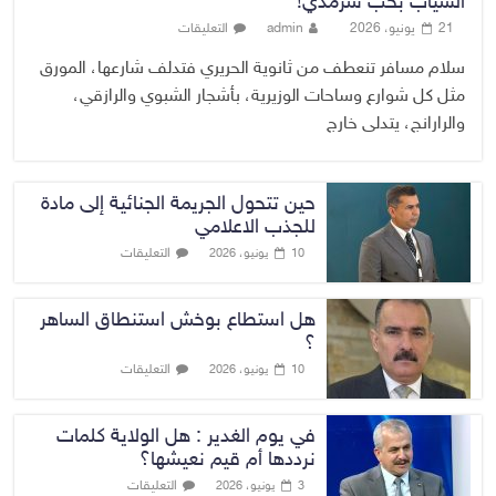
السياب بحب سرمدي!
21 يونيو، 2026
admin
التعليقات
سلام مسافر تنعطف من ثانوية الحريري فتدلف شارعها، المورق
مثل كل شوارع وساحات الوزيرية، بأشجار الشبوي والرازقي،
والرارانج، يتدلى خارج
حين تتحول الجريمة الجنائية إلى مادة
للجذب الاعلامي
التعليقات
10 يونيو، 2026
هل استطاع بوخش استنطاق الساهر
؟
التعليقات
10 يونيو، 2026
في يوم الغدير : هل الولاية كلمات
نرددها أم قيم نعيشها؟
التعليقات
3 يونيو، 2026