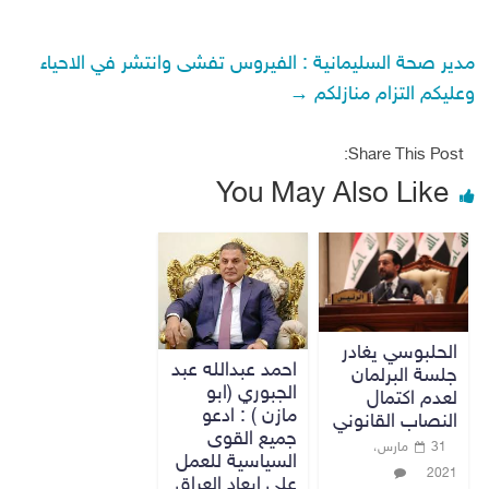
مدير صحة السليمانية : الفيروس تفشى وانتشر في الاحياء
وعليكم التزام منازلكم
→
Share This Post:
You May Also Like
الحلبوسي يغادر
احمد عبدالله عبد
جلسة البرلمان
الجبوري (ابو
لعدم اكتمال
مازن ) : ادعو
النصاب القانوني
جميع القوى
31 مارس،
السياسية للعمل
2021
على ابعاد العراق