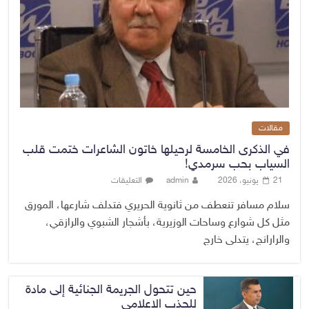
مقالات
في الذكرى الخامسة لرحيلها خاتون الشاعرات ختمت قلب
السياب بحب سرمدي!
21 يونيو، 2026
admin
التعليقات
سلام مسافر تنعطف من ثانوية الحريري فتدلف شارعها، المورق
مثل كل شوارع وساحات الوزيرية، بأشجار الشبوي والرازقي،
والرارانج، يتدلى خارج
حين تتحول الجريمة الجنائية إلى مادة
للجذب الاعلامي