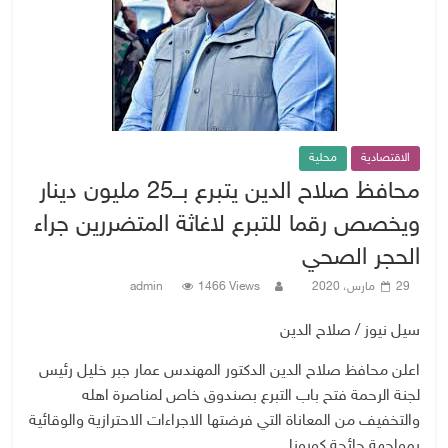
الاقتصادية
محلية
محافظ صلاح الدين يتبرع بــ25 مليون دينار
ويخصص رقما للتبرع لاغاثة المتضررين جراء
الحجر الصحي
29 مارس، 2020
1466 Views
admin
سيل نيوز / صلاح الدين
اعلن محافظ صلاح الدين الدكتور المهندس عمار جبر خليل رئيس
لجنة الرحمة فتح باب التبرع بصندوق خاص لمناصرة اهله
والتخفيف من المعاناة التي فرضتها الاجراءات الاحترازية والوقائية
بمواجهة جائحة كورونا