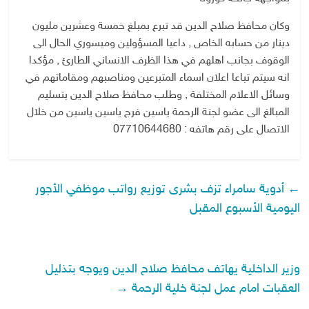
وكان محافظ صلاح الدين قد تبرع بمبلغ خمسة وعشرين مليون
دينار من حسابه الخاص , داعيا المسؤولين وميسوري الحال الى
الوقوف بجانب اهلهم في هذا الظرف الانساني الطارئ , مؤكدا
انه سيتم تباعا اعلان اسماء المتبرعين ومناصبهم ومقاماتهم في
وسائل الاعلام المختلفة , وطلب محافظ صلاح الدين بتسليم
المبالغ الى عضو لجنة الرحمة ياسين فرج ياسين ياسين من خلال
الاتصال على رقم هاتفه : 07710644680
←
أدوية سامراء تزف بشرى توزيع رواتب موظفي الأجور
اليومية الأسبوع المقبل
وزير الداخلية يهاتف محافظ صلاح الدين ويوجه بتذليل
العقبات امام عمل لجنة خلية الرحمة
→