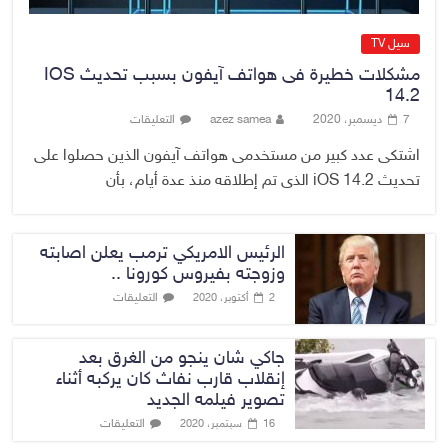
سيل TV
مشكلات خطيرة فى هواتف آيفون بسبب تحديث IOS
14.2
7 ديسمبر، 2020
azez samea
التعليقات
اشتكى عدد كبير من مستخدمى هواتف آيفون الذين حصلوا على
تحديث iOS 14.2 الذى تم إطلاقه منذ عدة أيام، بأن
الرئيس الامريكي ترمب يعلن اصابته
وزوجته بفيروس كورونا ..
التعليقات
2 أكتوبر، 2020
جاكي شان ينجو من الغرق بعد
إنقلاب قارب نفاث كان يركبه أثناء
تصوير فيلمه الجديد
التعليقات
16 سبتمبر، 2020