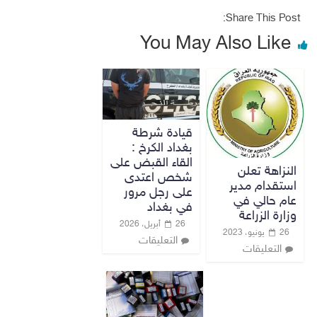
Share This Post:
You May Also Like
قيادة شرطة
بغداد الكرخ :
القاء القبض على
النزاهة تعلن
شخص اعتدى
استقدام مدير
على رجل مرور
عام حالي في
في بغداد
وزارة الزراعة
26 أبريل، 2026
26 يونيو، 2023
التعليقات
التعليقات